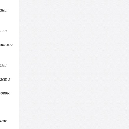
раны
ия в
истемы
ами
части
ровок
дшие