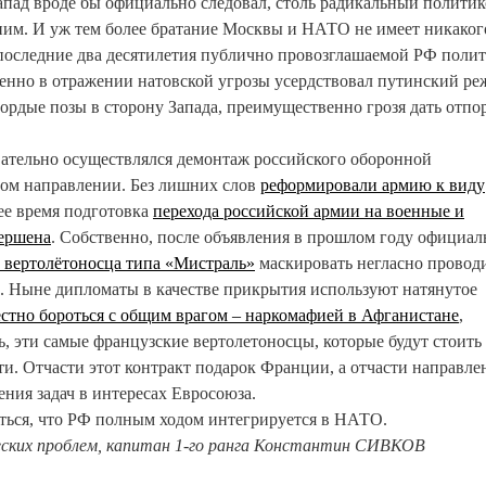
апад вроде бы официально следовал, столь радикальный политик
ним. И уж тем более братание Москвы и НАТО не имеет никаког
 последние два десятилетия публично провозглашаемой РФ поли
енно в отражении натовской угрозы усердствовал путинский ре
гордые позы в сторону Запада, преимущественно грозя дать отпо
вательно осуществлялся демонтаж российского оборонной
ном направлении. Без лишних слов
реформировали армию к виду
ее время подготовка
перехода российской армии на военные и
вершена
. Собственно, после объявления в прошлом году официа
 вертолётоносца типа «Мистраль»
маскировать негласно прово
. Ныне дипломаты в качестве прикрытия используют натянутое
стно бороться с общим врагом – наркомафией в Афганистане
,
ть, эти самые французские вертолетоносцы, которые будут стоить
и. Отчасти этот контракт подарок Франции, а отчасти направле
ения задач в интересах Евросоюза.
ться, что РФ полным ходом интегрируется в НАТО.
еских проблем, капитан 1-го ранга Константин СИВКОВ