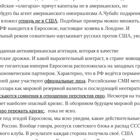
ийские «олигархи» прячут капиталы не в американских, но
удто бы агент американского империализма А.Чубайс подарен
. вложил
отнюдь не в США
. Подобные примеры можно множить
РФ находится в Евросоюзе, настоящие хозяева в Лондоне. И
льный режим сознательно науськивает русских против США, уво
анная антиамериканская агитация, которая в качестве
тские дрожжи. И какой выразительный контраст, в стране зияющ
 не гигантская империя Евросоюза расположилась на западных г
кономическим партнером. Характерно, что в РФ ведётся перман
в ней даже участвуют
официальные лица
. Российскими СМИ мет
доллара как мировой резервной валюты и последующей неотврат
скаются сомнения в отношении перспектив евро
. Несмотря на то
ает наиболее опасный кризис. В обозримом будущем мировой ро
евро пережить кризис
, пока не ясно.
е под эгидой Евросоюза, мы ясно увидим, какие действительные
России. Вообще говоря, роспуск советского блока и распад СС
ного клуба. В результате каждая сторона получила своё. США