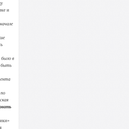
ду
ике и
 начале
кие
сь
 было в
у быть
нента
 по
еская
давать
чики»
я