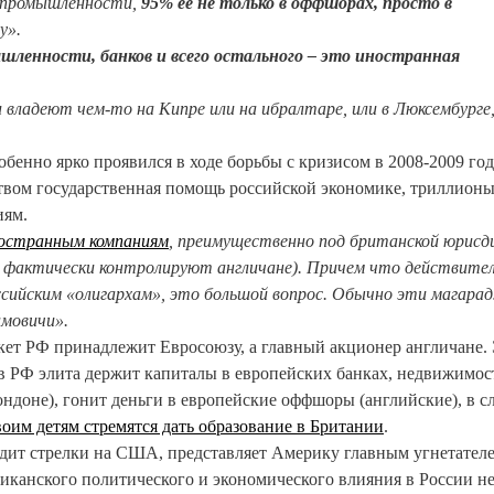
й промышленности,
95% ее не только в оффшорах, просто в
у».
шленности, банков и всего остального – это иностранная
владеют чем-то на Кипре или на ибралтаре, или в Люксембурге,
енно ярко проявился в ходе борьбы с кризисом в 2008-2009 год
ством государственная помощь российской экономике, триллион
иям.
ностранным компаниям
, преимущественно под британской юрисд
 фактически контролируют англичане). Причем что действите
ийским «олигархам», это большой вопрос. Обычно эти магара
амовичи».
акет РФ принадлежит Евросоюзу, а главный акционер англичане.
 в РФ элита держит капиталы в европейских банках, недвижимос
ондоне), гонит деньги в европейские оффшоры (английские), в с
воим детям стремятся дать образование в Британии
.
дит стрелки на США, представляет Америку главным угнетателе
риканского политического и экономического влияния в России н