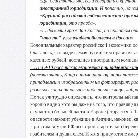
«Да, действительно, если говорить о крупно
иностранной юрисдикции
. И понятно, почем
«
Крупной российской собственности: промы
юрисдикция
, это правда».
«… фамилии граждан России, но при этом они 
"что-то" уже владеет бизнесом в России
».
Колониальный характер российской экономики особ
Оказалось, что выделяемая путинским правитель
казенных рублей, достались иностранным компан
«… на 9/10 российская экономика принадлежит и
(полезно знать, Кипр и тамошние офшоры также
принадлежит изображенным на фотографиях росс
розовых слонах банальные подставные лица, «абр
Не так уж трудно определить, что контрольный п
хорошо видно хотя бы даже из того, что правящая
скупает по большей части в Европе (старается в Л
опасности находит убежище в Англии, наконец,
с
При этом внутри РФ агитпроп старательно перево
грабителем и душителем. И хотя присутствие аме