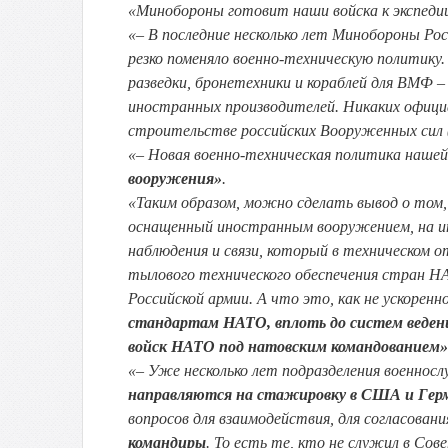
«Минобороны готовит наши войска к экспед
«– В последние несколько лет Минобороны Ро
резко поменяло военно-техническую политику.
разведки, бронетехники и кораблей для ВМФ 
иностранных производителей. Никаких официа
строительстве российских Вооруженных сил (
«– Новая военно-техническая политика наше
вооружения»
.
«Таким образом, можно сделать вывод о том,
оснащенный иностранным вооружением, на и
наблюдения и связи, который в техническом 
тылового технического обеспечения стран Н
Российской армии. А что это, как не ускорен
стандартам НАТО, вплоть до систем ведения
войск НАТО под натовским командованием»
«– Уже несколько лет подразделения военнос
направляются на стажировку в США и Ге
вопросов для взаимодействия, для согласован
командиры
. То есть те, кто не служил в Сов