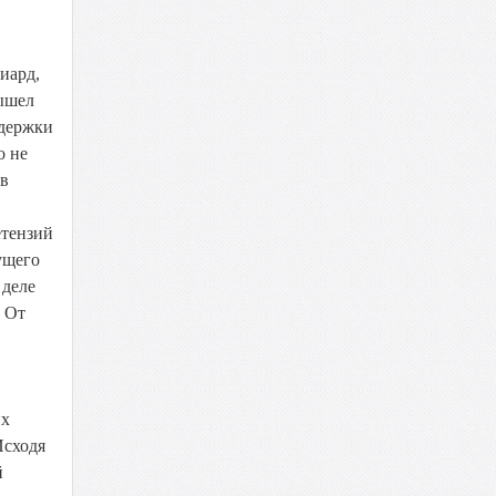
иард,
вышел
ыдержки
о не
 в
етензий
ущего
 деле
. От
их
Исходя
й