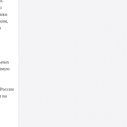
о-
о
тики
жим,
р
льных
димую
 России
н на