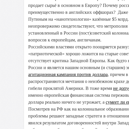
продает сырьё в основном в Европу? Почему росс
преимущественно в английских оффшорах? Даже б
Путиным на «нанотехнологии» казённые $5 млрд
неопровержимо свидетельствуют, что метрополия 
установленный в России (пост)советский колониа
вопросов к европейцам, англичанам.
Российскими властями открыто поощряется разнузд
«патриотической» хорошо ложится на старые сове
отсутствует критика Западной Европы. Как будто
России и является нашим основным (и старшим) э
агитационная кампания против доллара
, причем 
распространяются мечтания о неизбежном крахе 
гибели проклятой Америки. В тоже время
не допу
именно европейская финансовая система пережив
доллара реально ничего не угрожает, а
сумеет ли 
Посмотрев на РФ как на колониальное образовани
проблемы решают западные стратеги в отношении 
явился результатом договоренностей внутри Запад