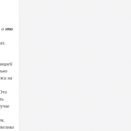
 а
это
ах.
ы
икцией
льно
джи на
 Это
ть
лучае
м,
евелико