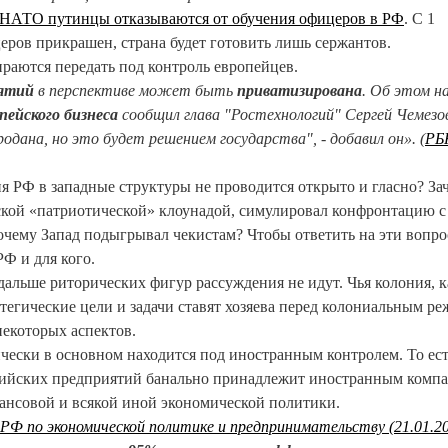
в НАТО путинцы отказываются от обучения офицеров в РФ
. С 1
еров прикрашен, страна будет готовить лишь сержантов.
аются передать под контроль европейцев.
иятий
в перспективе может быть
приватизирована
. Об этом н
пейского бизнеса
сообщил глава "Ростехнологий" Сергей Чемезов
одана, но это будет решением государства", - добавил он». (
РБ
я РФ в западные структуры не проводится открыто и гласно? За
кой «патриотической» клоунадой, симулировал конфронтацию с
чему Запад подыгрывал чекистам? Чтобы ответить на эти вопро
РФ и для кого.
дальше риторических фигур рассуждения не идут. Чья колония, 
тегические цели и задачи ставят хозяева перед колониальным р
некоторых аспектов.
чески в основном находится под иностранным контролем. То ес
ийских предприятий банально принадлежит иностранным компа
ансовой и всякой иной экономической политики.
РФ по экономической политике и предпринимательству (21.01.20