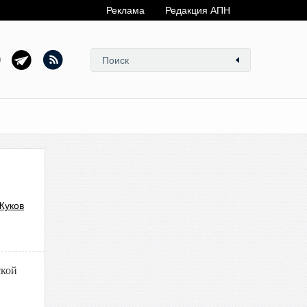
Реклама
Редакция АПН
Жуков
ской