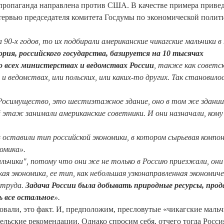
 пропаганда направлена против США. В качестве примера приве
ервью председателя комитета Госдумы по экономической полит
 90-х годов, то их подбирали американские чикагские мальчики в
рия, российского государства, базируется на 10 тысячах
о всех министерствах и ведомствах России
, также как советс
и ведомствах, или польских, или каких-то других. Так становило
Росимущество, это шестиэтажное здание, оно в том же здании
ой этаж занимали американские советники. И они назначали, ком
в оставили тип российской экономики, в котором сырьевая компо
номика».
льчики", потому что они же не только в Россию приезжали, они
кая экономика, ее тип, как небольшая узконаправленная экономич
 труда.
Задача России была добывать природные ресурсы, про
ь все остальное
».
овали, это факт. И, предположим, пресловутые «чикагские маль
льские рекомендации. Однако спросим себя, отчего тогда Росси