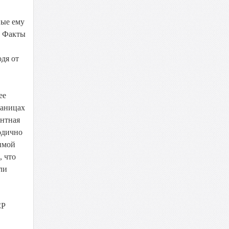
ные ему
. Факты
дя от
ее
раницах
ентная
одично
имой
, что
ли
СР