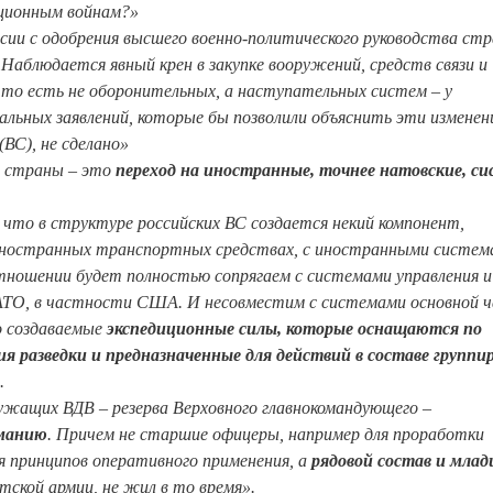
иционным войнам?»
ссии с одобрения высшего военно-политического руководства ст
 Наблюдается явный крен в закупке вооружений, средств связи и
– то есть не оборонительных, а наступательных систем – у
льных заявлений, которые бы позволили объяснить эти изменен
ВС), не сделано»
й страны – это
переход на иностранные, точнее натовские, с
 что в структуре российских ВС создается некий компонент,
ностранных транспортных средствах, с иностранными систем
отношении будет полностью сопрягаем с системами управления и
АТО, в частности США. И несовместим с системами основной 
но создаваемые
экспедиционные силы, которые оснащаются по
 разведки и предназначенные для действий в составе группи
.
лужащих ВДВ – резерва Верховного главнокомандующего –
рманию
. Причем не старшие офицеры, например для проработки
ия принципов оперативного применения, а
рядовой состав и мла
етской армии, не жил в то время».