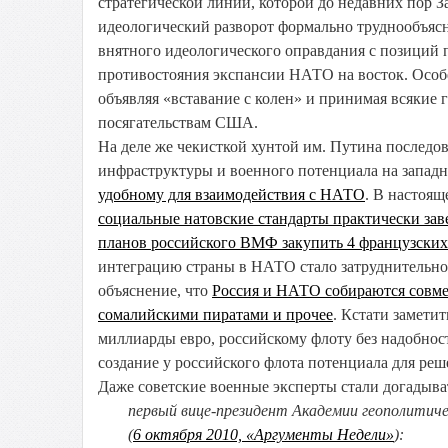
стратегической линии, которой до недавних пор З
идеологический разворот формально труднообъяс
внятного идеологического оправдания с позиций
противостояния экспансии НАТО на восток. Особ
объявляя «вставание с колен» и принимая всякие 
посягательствам США.
На деле же чекисткой хунтой им. Путина последо
инфраструктуры и военного потенциала на запад
удобному для взаимодействия с НАТО
. В настоящ
социальные натовские стандарты практически за
планов российского ВМФ закупить 4 французских
интеграцию страны в НАТО стало затруднительно
объяснение, что
Россия и НАТО собираются совме
сомалийскими пиратами и прочее
. Кстати замети
миллиарды евро, российскому флоту без надобност
создание у российского флота потенциала для реш
Даже советские военные эксперты стали догадыва
первый вице-президент Академии геополитич
(
6 октября 2010, «Аргументы Недели»
):