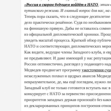
«
Россия в скором будущем войдёт в НАТО
, этим
путинского режима. И главный вопрос для нас, на
Теперь пора сказать, что в следующее десятилети
дело практически решённое. Судя по необыкновен
на финишную прямую. Дабы не оставалось сомне
из официальной дипломатической хроники. Прошу 
увидеть масштаб процесса. Краткий обзор публи
НАТО и соответствующих дипломатических мероп
Как видите, ведущие члены Западного клуба, и е
не предъявляют. И даже имеющий у нас репутаци
России оптимистично, разглядел у подающего над
Медведев продвигает программу
ужесточения сущ
незаслуженных похвал и щедрых авансов Медведев
невразумительное, де, мы ещё поглядим, нужно ли
Западный клуб не только готовится вступать нас
конкурирует с НАТО за первенство присоединени
приоритетов западных держав произошёл без како
из декларированных принципов построения отнош