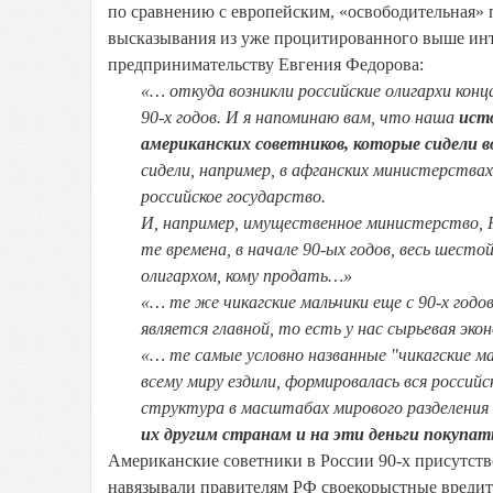
по сравнению с европейским, «освободительная»
высказывания из уже процитированного выше инт
предпринимательству Евгения Федорова:
«… откуда возникли российские олигархи конца
90-х годов. И я напоминаю вам, что наша
исто
американских советников, которые сидели в
сидели, например, в афганских министерствах 
российское государство.
И, например, имущественное министерство, 
те времена, в начале 90-ых годов, весь шест
олигархом, кому продать…»
«… те же чикагские мальчики еще с 90-х годо
является главной, то есть у нас сырьевая эко
«… те самые условно названные "чикагские ма
всему миру ездили, формировалась вся российс
структура в масштабах мирового разделения
их другим странам и на эти деньги покупат
Американские советники в России 90-х присутств
навязывали правителям РФ своекорыстные вредите