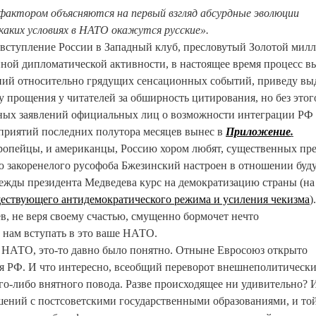
 фактором объясняются на первый взгляд абсурдные эволюции
 каких условиях в НАТО окажутся русские».
е вступление России в Западный клуб, пресловутый Золотой милл
ной дипломатической активности, в настоящее время процесс 
ний относительно грядущих сенсационных событий, приведу в
прощения у читателей за обширность цитирования, но без этог
чных заявлений официальных лиц о возможности интеграции РФ
риятий последних полутора месяцев вынес в
Приложение
.
вропейцы, и американцы, Россию хором любят, существенных пр
ю закоренелого русофоба Бжезинский настроен в отношении буд
ежды президента Медведева курс на демократизацию страны (на
ествующего антидемократического режима и усиления чекизма
)
, не веря своему счастью, смущенно бормочет нечто
 нам вступать в это ваше НАТО.
 в НАТО, это-то давно было понятно. Отныне Евросоюз открыто
я РФ. И что интересно, всеобщий переворот внешнеполитическ
го-либо внятного повода. Разве происходящее ни удивительно? 
ений с постсоветскими государственными образованиями, и то