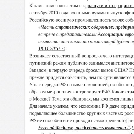
Как мы отмечали летом с.г.,
на пути интеграции 
сентября 2010 года военными вузами выпуск офиц
Российскую военную промышленность также собир
«Часть
стратегических оборонных предпр
встрече с представителями
Ассоциации евро
исключаю, что какая-то часть акций будет пр
19.11.2010 г.
)
Возникает естественный вопрос, отчего интеграци
путинский режим публично занимался антинатовс
Западом, в первую очередь бросал вызов США? По
прежде придется объяснить, чем по сути является 
У нас нередко РФ называют колонией, но обычно 
образом метрополия контролирует РФ? Какие стра
в Москве? Тема эта обширная, мы коснемся лишь 
Для начала укажем, что экономика РФ даже юриди
подавляющее большинство крупных частных росс
РФ не способна и не проводит самострельной фин
Евгений Федоров, председатель комитета ГД 