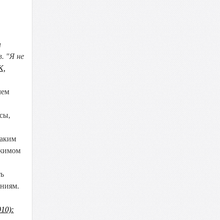
а
. "Я не
К,
чем
сы,
каким
ежимом
ть
ниям.
10):