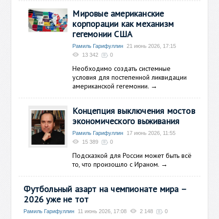
Мировые американские
корпорации как механизм
гегемонии США
Рамиль Гарифуллин
21 июнь 2026, 17:15
13 342
0
Необходимо
создать системные
условия для постепенной ликвидации
американской гегемонии.
→
Концепция выключения мостов
экономического выживания
Рамиль Гарифуллин
17 июнь 2026, 11:55
15 389
0
Подсказкой для России может быть вс
ё
то, что произошло с Ираном.
→
Футбольный азарт на чемпионате мира –
2026 уже не тот
Рамиль Гарифуллин
11 июнь 2026, 17:08
2 148
0