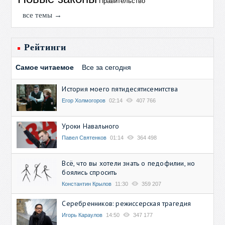
Правительство
все темы →
Рейтинги
Самое читаемое
Все за сегодня
История моего пятидесятисемитства
Егор Холмогоров
02:14
407 766
Уроки Навального
Павел Святенков
01:14
364 498
Всё, что вы хотели знать о педофилии, но
боялись спросить
Константин Крылов
11:30
359 207
Серебренников: режиссерская трагедия
Игорь Караулов
14:50
347 177