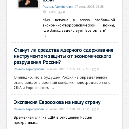
Рамиль Гарифуллин
27 июль 2026, 13:25
4 060
0
Мир вступил в эпоху глобальной
экономико-террористической войны,
где Запад задействует "все рычаги".
→
Станут ли средства ядерного сдерживания
инструментом защиты от экономического
разрушения России?
Рамиль Гарифуллин
07 июль 2026, 13:55
2 779
0
Очевидно, что в будущем Россия на определенном
этапе войдёт в военный конфликт непосредственно с
США и Евросоюзом.
→
Экспансия Евросоюза на нашу страну
Рамиль Гарифуллин
23 июнь 2026, 13:20
1 120
0
Временная спячка США в отношении России
прекратилась.
→