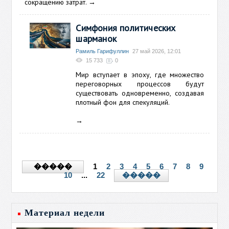
сокращению затрат.
→
Симфония политических
шарманок
Рамиль Гарифуллин
27 май 2026, 12:01
15 733
0
Мир вступает в эпоху, где множество
переговорных процессов будут
существовать одновременно, создавая
плотный фон для спекуляций.
→
1
2
3
4
5
6
7
8
9
�����
10
...
22
�����
Материал недели