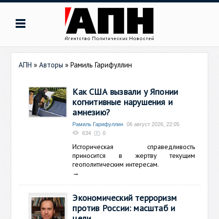
АПН
»
Авторы
»
Рамиль Гарифуллин
Как США вызвали у Японии
когнитивные нарушения и
амнезию?
Рамиль Гарифуллин
06 август 2026, 22:05
634
0
Историческая справедливость
приносится в жертву текущим
геополитическим интересам.
→
Экономический терроризм
против России: масштаб и
цели