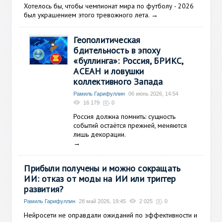
Хотелось бы, чтобы чемпионат мира по футболу - 2026
был украшением этого тревожного лета.
→
Геополитическая
бдительность в эпоху
«буллинга»: Россия, БРИКС,
АСЕАН и ловушки
коллективного Запада
Рамиль Гарифуллин
06 июнь 2026, 14:54
16 179
0
Россия должна помнить: сущность
событий остаётся прежней, меняются
лишь декорации.
→
Прибыли получены и можно сокращать
ИИ: отказ от моды на ИИ или триггер
развития?
Рамиль Гарифуллин
28 май 2026, 19:45
2 025
0
Нейросети не оправдали ожиданий по эффективности и