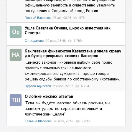
официальную занятость и существенно увеличить
поступления в Социальный фонд России
Георгий Башилов
07 авг, 00:06
976
Ушла Светлана Огнева, широко известная как
Ор
Севетра
От редакции
29 июл, 23:46
1 790
Как главная финансистка Казахстана довела страну
НА
до бунта, прикрывая «своих» банкиров
...вместо законов чиновники выбили себе право
править с помощью так называемого
«мотивированного суждения» - проще говоря,
решать судьбы банков по собственному «хотению».
Нурлан Адилетов
28 июл, 22:57
6 224
О логике жёстких ответов
ТШ
"Если вы будете массово убивать россиян, мы
нанесём удары по серьёзным военным и
логистическим целям".
Татьяна Шабаева
20 июл, 22:57
2 638