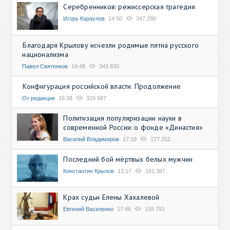
Серебренников: режиссерская трагедия
Игорь Караулов
14:50
347 290
Благодаря Крылову исчезли родимые пятна русского
национализма
Павел Святенков
14:48
343 830
Конфигурация российской власти. Продолжение
От редакции
16:38
329 687
Политизация популяризации науки в
современной России: о фонде «Династия»
Василий Владимиров
17:19
177 252
Последний бой мёртвых белых мужчин
Константин Крылов
13:17
161 387
Крах судьи Елены Хахалевой
Евгений Василенко
17:46
159 791