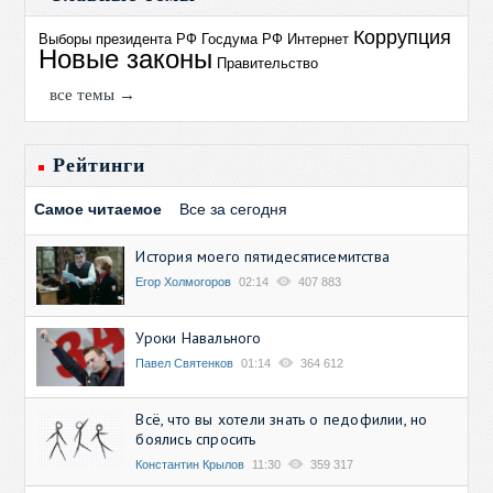
Коррупция
Выборы президента РФ
Госдума РФ
Интернет
Новые законы
Правительство
все темы →
Рейтинги
Самое читаемое
Все за сегодня
История моего пятидесятисемитства
Егор Холмогоров
02:14
407 883
Уроки Навального
Павел Святенков
01:14
364 612
Всё, что вы хотели знать о педофилии, но
боялись спросить
Константин Крылов
11:30
359 317