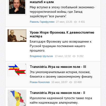
масштаб и цели
Мир вступил в эпоху глобальной экономико-
террористической войны, где Запад
задействует "все рычаги".
Рамиль Гарифуллин
27 июл, 13:25
4 431
Уроки Игоря Фроянова. К девяностолетию
мастера
Благодаря Фроянову шло возвращение к
Русской традиции постижения нашего
прошлого.
Владимир Шульгин
13 июл, 12:32
9 262
Transnistria. Игра на минном поле - III
Эта умопомрачительная история, похоже,
близится к своему закономерному финалу.
Роман Коноплев
10 июл, 18:07
10 498
Transnistria. Игра на минном поле - II
Идеологии надменной тупости также пора
найти надлежащую альтернативу.