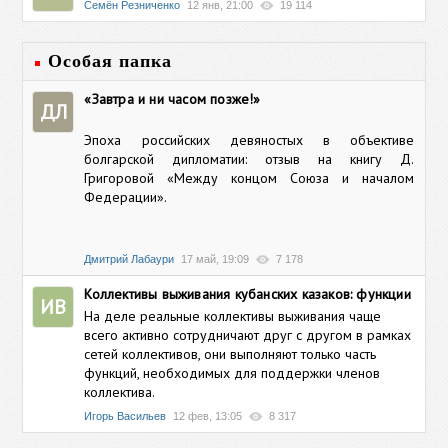
Семён Резниченко
12 янв, 21:00
19 114
Особая папка
«Завтра и ни часом позже!»
ДЛ
Эпоха российских девяностых в объективе
болгарской дипломатии: отзыв на книгу Д.
Григоровой «Между концом Союза и началом
Федерации».
Дмитрий Лабаури
17 май, 19:09
7 178
Коллективы выживания кубанских казаков: функции
ИВ
На деле реальные коллективы выживания чаще
всего активно сотрудничают друг с другом в рамках
сетей коллективов, они выполняют только часть
функций, необходимых для поддержки членов
коллектива.
Игорь Васильев
12 фев, 13:05
8 317