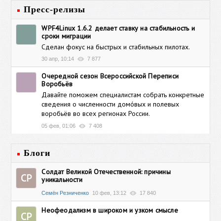
Пресс-релизы
WPF4Linux 1.6.2 делает ставку на стабильность и
сроки миграции
Cделан фокус на быстрых и стабильных пилотах.
30 апр, 10:14
7 877
Очередной сезон Всероссийской Переписи
Воробьёв
Давайте поможем специалистам собрать конкретные
сведения о численности домóвых и полевых
воробьёв во всех регионах России.
05 фев, 01:06
7 408
Блоги
Солдат Великой Отечественной: причины
СР
уникальности
Семён Резниченко
10 фев, 13:12
17 840
Неофеодализм в широком и узком смысле
СР