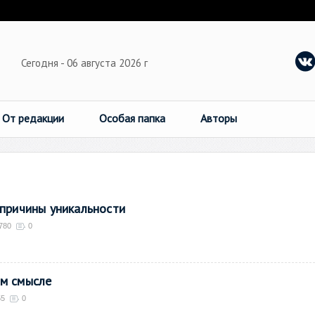
Сегодня - 06 августа 2026 г
От редакции
Особая папка
Авторы
причины уникальности
780
0
м смысле
55
0