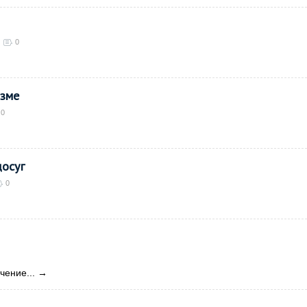
0
зме
0
досуг
0
чение...
→