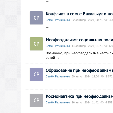
→
Конфликт в семье Бакальчук и н
СР
Семён Резниченко
22 сентябрь 2024, 00:25
4 
→
Неофеодализм: социальная поли
СР
Семён Резниченко
14 сентябрь 2024, 04:23
6 
Возможно, при неофеодализме часть лю
сетей
→
Образование при неофеодализм
СР
Семён Резниченко
30 август 2024, 12:00
1 872
→
Космонавтика при неофеодализ
СР
Семён Резниченко
16 август 2024, 11:42
4 151
→