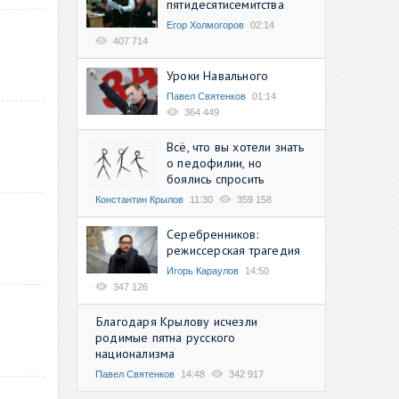
пятидесятисемитства
Егор Холмогоров
02:14
407 714
Уроки Навального
Павел Святенков
01:14
364 449
Всё, что вы хотели знать
о педофилии, но
боялись спросить
Константин Крылов
11:30
359 158
Серебренников:
режиссерская трагедия
Игорь Караулов
14:50
347 126
Благодаря Крылову исчезли
родимые пятна русского
национализма
Павел Святенков
14:48
342 917