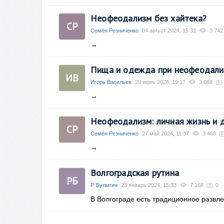
Неофеодализм без хайтека?
СР
Семён Резниченко
04 август 2024, 15:32
3 742
→
Пища и одежда при неофеодали
ИВ
Игорь Васильев
29 июнь 2024, 19:17
3 088
→
Неофеодализм: личная жизнь и 
СР
Семён Резниченко
27 май 2024, 11:37
3 468
→
Волгоградская рутина
РБ
Р. Булыгин
23 январь 2024, 15:33
7 168
0
В Волгограде есть традиционное развле