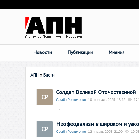
Новости
Публикации
Мнения
АПН
»
Блоги
Солдат Великой Отечественной: 
СР
Семён Резниченко
10 февраль 2025, 13:12
17 
→
Неофеодализм в широком и узко
СР
Семён Резниченко
12 январь 2025, 21:00
19 0