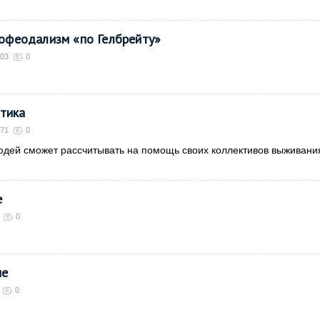
еофеодализм «по Гелбрейту»
303
0
тика
071
0
дей сможет рассчитывать на помощь своих коллективов выживания
е
0
ме
0