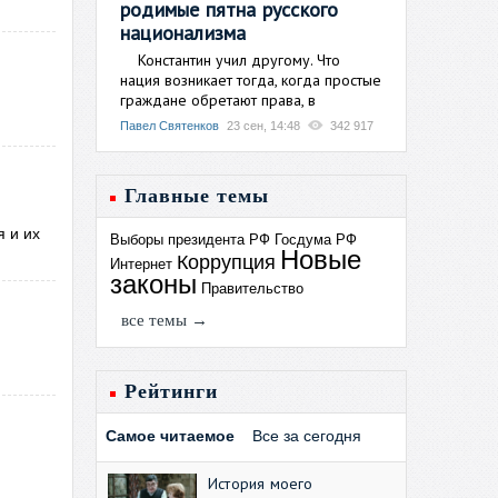
родимые пятна русского
национализма
Константин учил другому. Что
нация возникает тогда, когда простые
граждане обретают права, в
Павел Святенков
23 сен, 14:48
342 917
Главные темы
 и их
Выборы президента РФ
Госдума РФ
Новые
Коррупция
Интернет
законы
Правительство
все темы →
Рейтинги
Самое читаемое
Все за сегодня
История моего