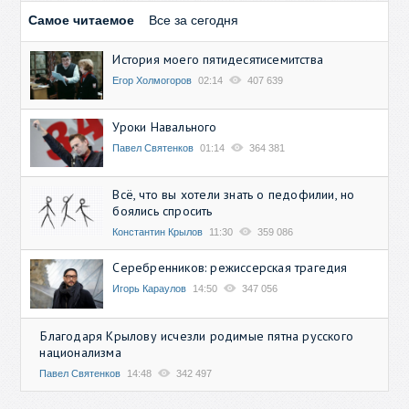
Самое читаемое
Все за сегодня
История моего пятидесятисемитства
Егор Холмогоров
02:14
407 639
Уроки Навального
Павел Святенков
01:14
364 381
Всё, что вы хотели знать о педофилии, но
боялись спросить
Константин Крылов
11:30
359 086
Серебренников: режиссерская трагедия
Игорь Караулов
14:50
347 056
Благодаря Крылову исчезли родимые пятна русского
национализма
Павел Святенков
14:48
342 497