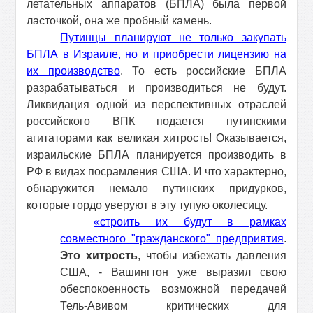
летательных аппаратов
(БПЛА) была первой
ласточкой, она же пробный камень.
Путинцы планируют не только закупать
БПЛА в Израиле, но и приобрести лицензию на
их производство
. То есть российские БПЛА
разрабатываться и производиться не будут.
Ликвидация одной из перспективных отраслей
российского ВПК подается путинскими
агитаторами как великая хитрость! Оказывается,
израильские БПЛА планируется производить в
РФ в видах посрамления США. И что характерно,
обнаружится немало путинских придурков,
которые гордо уверуют в эту тупую околесицу.
«строить их будут в рамках
совместного "гражданского" предприятия
.
Это хитрость
, чтобы избежать давления
США, - Вашингтон уже выразил свою
обеспокоенность возможной передачей
Тель-Авивом критических для