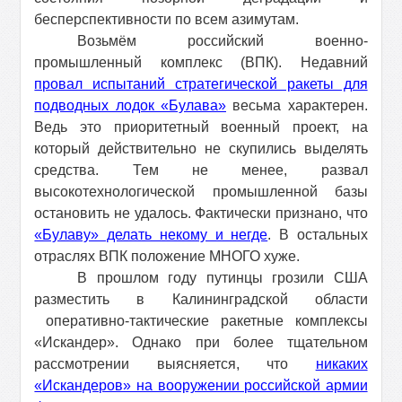
бесперспективности по всем азимутам.
Возьмём российский военно-
промышленный комплекс (ВПК). Недавний
провал испытаний стратегической ракеты для
подводных лодок «Булава»
весьма характерен.
Ведь это приоритетный военный проект, на
который действительно не скупились выделять
средства. Тем не менее, развал
высокотехнологической промышленной базы
остановить не удалось. Фактически признано, что
«Булаву» делать некому и негде
. В остальных
отраслях ВПК положение МНОГО хуже.
В прошлом году путинцы грозили США
разместить в Калининградской области
оперативно-тактические ракетные комплексы
«Искандер». Однако при более тщательном
рассмотрении выясняется, что
никаких
«Искандеров» на вооружении российской армии