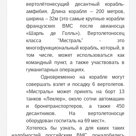
вертолётонесущий десантный корабль-
амфибия. Длина корабля – 200 метров,
ширина – 32м (это самые крупные корабли
французских ВМС после авианосца
«Шарль де Голль»). Вертолетоносец
класса "Мистраль" - это
многофункциональный корабль, который, в
том числе, может использоваться как
командный пункт, а также участвовать в
гуманитарных операциях.
Одновременно на корабле могут
совершать взлет и посадку 6 вертолетов.
«Мистраль» может принять на борт 13
танков «Леклер», около сотни автомашин
и бронетранспортеров, а также 450
десантников. На вертолетоносце
оборудован госпиталь на 69 мест».
Хотелось бы узнать, а для каких таких
надобностей российским ВМС понадобились