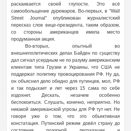
раскаивается своей глупости. Это всё
самообольщение дуремаров. Во-первых, в “
Wall
Street Journal
” опубликован журналистский
пересказ слов вице-президента, таким образом,
со стороны американцев имела место
продуманная акция.
Во-вторых, опытный во
внешнеполитических делах Байден по существу
дал сигнал усердным не по разуму американским
клиентам типа Грузии и Украины, что США не
поддержат политику провоцирования РФ. Ну да,
он объяснил дело обидно для путинцев, мол, РФ
и так подыхает и лет через 15 сама по себе
издохнет. Дескать, незачем особенно
беспокоиться. Слушать, конечно, неприятно. Но
никакой американской угрозы для РФ тут нет. Не
говоря уже о том, что это объективная
констатация. Путинский режим довёл страну до
состояния позорной деградации и