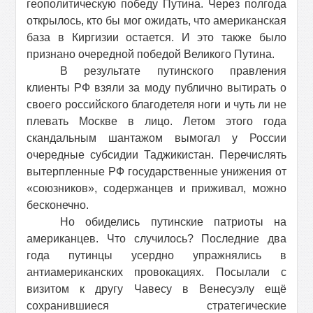
геополитическую победу Путина. Через полгода
открылось, кто бы мог ожидать, что американская
база в Киргизии остается. И это также было
признано очередной победой Великого Путина.
В результате путинского правления
клиенты РФ взяли за моду публично вытирать о
своего российского благодетеля ноги и чуть ли не
плевать Москве в лицо. Летом этого года
скандальным шантажом вымогал у России
очередные субсидии Таджикистан. Перечислять
вытерпленные РФ государственные унижения от
«союзников», содержанцев и приживал, можно
бесконечно.
Но обиделись путинские патриоты на
американцев. Что случилось? Последние два
года путинцы усердно упражнялись в
антиамериканских провокациях. Посылали с
визитом к другу Чавесу в Венесуэлу ещё
сохранившиеся стратегические