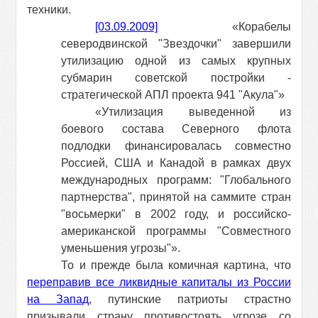
техники.
[03.09.2009]
«Корабелы
северодвинской "Звездочки" завершили
утилизацию одной из самых крупных
субмарин советской постройки -
стратегической АПЛ проекта 941 "Акула"»
«Утилизация выведенной из
боевого состава Северного флота
подлодки финансировалась совместно
Россией, США и Канадой в рамках двух
международных программ: "Глобального
партнерства", принятой на саммите стран
"восьмерки" в 2002 году, и российско-
американской программы "Совместного
уменьшения угрозы"».
То и прежде была комичная картина, что
переправив все ликвидные капиталы из России
на Запад
, путинские патриоты страстно
призывали страну противостоять угрозе со