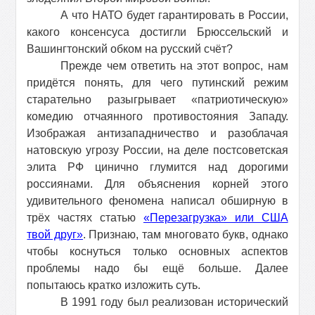
А что НАТО будет гарантировать в России,
какого консенсуса достигли Брюссельский и
Вашингтонский обком на русский счёт?
Прежде чем ответить на этот вопрос, нам
придётся понять, для чего путинский режим
старательно разыгрывает «патриотическую»
комедию отчаянного противостояния Западу.
Изображая антизападничество и разоблачая
натовскую угрозу России, на деле постсоветская
элита РФ цинично глумится над дорогими
россиянами. Для объяснения корней этого
удивительного феномена написал обширную в
трёх частях статью
«Перезагрузка» или США
твой друг»
. Признаю, там многовато букв, однако
чтобы коснуться только основных аспектов
проблемы надо бы ещё больше. Далее
попытаюсь кратко изложить суть.
В 1991 году был реализован исторический