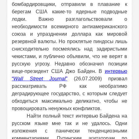
бомбардировщики, отправили в плавание к
берегам США какие-то ядерные подводные
лодки. Важно разглагольствовали о
необходимости всемирного антиамериканского
союза и упразднении доллара как мировой
резервной валюты. Но проклятые пиндосы лишь
снисходительно посмеялись над задиристыми
чекистами, и публично объявили, что не верят в
русскую угрозу. Недавно обозначил позиции
вице-президент США Джо Байден. В
интервью
“
Wall Street Journal
”
(26.07.2009) призвал
рассматривать РФ как необратимо
деградирующее государство, с которым следует
обходиться максимально деликатно, чтобы не
провоцировать ненужных конфликтов.
Найти полный текст интервью Байдена на
русском языке мне так и не удалось. Одни
изложения с панически тенденциозными
комментариями. Путинским агитаторам по