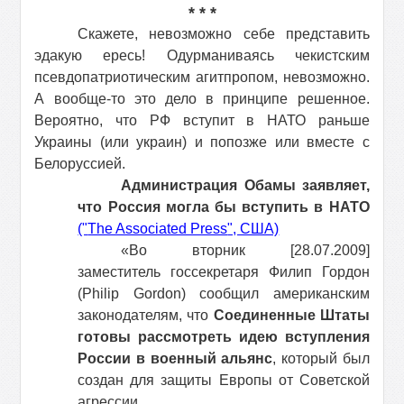
* * *
Скажете, невозможно себе представить
эдакую ересь! Одурманиваясь чекистским
псевдопатриотическим агитпропом, невозможно.
А вообще-то это дело в принципе решенное.
Вероятно, что РФ вступит в НАТО раньше
Украины (или украин) и попозже или вместе с
Белоруссией.
Администрация Обамы заявляет,
что Россия могла бы вступить в НАТО
("
The Associated Press
", США)
«Во вторник [28.07.2009]
заместитель госсекретаря Филип Гордон
(Philip Gordon) сообщил американским
законодателям, что
Соединенные Штаты
готовы рассмотреть идею вступления
России в военный альянс
, который был
создан для защиты Европы от Советской
агрессии.