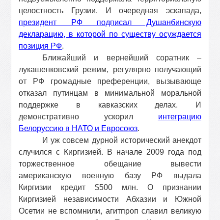
целостность Грузии. И очередная эскапада,
президент РФ подписал Душанбинскую
декларацию, в которой по существу осуждается
позиция РФ
.
Ближайший и вернейший соратник –
лукашенковский режим, регулярно получающий
от РФ громадные преференции, вызывающе
отказал путинцам в минимальной моральной
поддержке в кавказских делах. И
демонстративно ускорил
интеграцию
Белоруссию в НАТО и Евросоюз
.
И уж совсем дурной исторический анекдот
случился с Киргизией. В начале 2009 года под
торжественное обещание вывести
американскую военную базу РФ выдала
Киргизии кредит $500 млн. О признании
Киргизией независимости Абхазии и Южной
Осетии не вспомнили, агитпроп славил великую