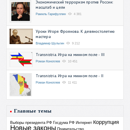
Экономический терроризм против России:
масштаб и цели
Рамиль Гарифуллин
4 381
Уроки Игоря Фроянова. К девяностолетию
мастера
Владимир Шульгин
9 212
Transnistria. Игра на минном поле - III
Роман Коноплев
10 451
Transnistria. Игра на минном поле - II
Роман Коноплев
11 411
Главные темы
Коррупция
Выборы президента РФ
Госдума РФ
Интернет
Новые законы
Правительство