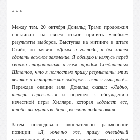
* * *
Между тем, 20 октября Дональд Трамп продолжил
настаивать на своем отказе принять «любые»
результаты выборов. Выступая на митинге в штате
Огайо, он заявил:
«Дамы и господа, я бы хотел
сделать важное заявление. Я обещаю и клянусь перед
своими сторонниками и всем народом Соединенных
Штатов, что я полностью приму результаты этих
великих и исторических выборов… если я выиграю!».
Переждав овации зала, Дональд сказал:
«Ладно,
теперь серьезно…»
и перешел к обсуждению
нечестной игры Хиллари, которая
«сделает все,
чтобы выиграть выборы, включая подтасовки».
Затем последовало окончательно разъяснение
позиции:
«Я, конечно же, приму очевидный
результат выборов, но я также оставляю за собой