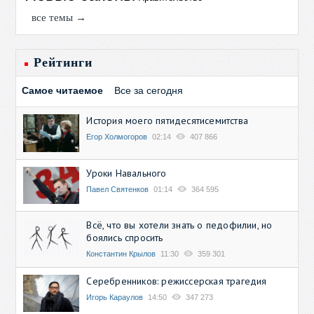
все темы →
Рейтинги
Самое читаемое
Все за сегодня
История моего пятидесятисемитства
Егор Холмогоров
02:14
407 866
Уроки Навального
Павел Святенков
01:14
364 595
Всё, что вы хотели знать о педофилии, но
боялись спросить
Константин Крылов
11:30
359 301
Серебренников: режиссерская трагедия
Игорь Караулов
14:50
347 273