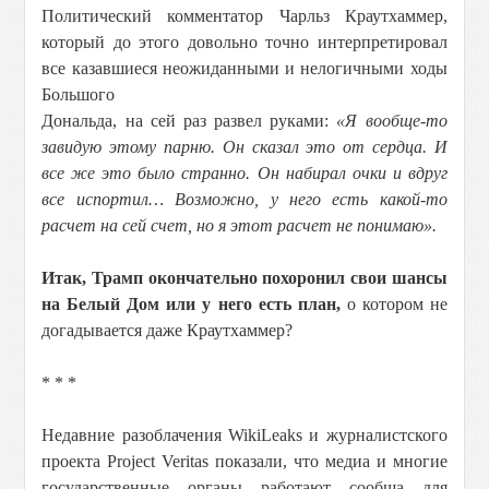
Политический комментатор Чарльз Краутхаммер,
который до этого довольно точно интерпретировал
все казавшиеся неожиданными и нелогичными ходы
Большого
Дональда, на сей раз развел руками:
«Я вообще-то
завидую этому парню. Он сказал это от сердца. И
все же это было странно. Он набирал очки и вдруг
все испортил… Возможно, у него есть какой-то
расчет на сей счет, но я этот расчет не понимаю».
Итак, Трамп окончательно похоронил свои шансы
на Белый Дом или у него есть план,
о котором не
догадывается даже Краутхаммер?
* * *
Недавние разоблачения WikiLeaks и журналистского
проекта Project Veritas показали, что медиа и многие
государственные органы работают сообща для