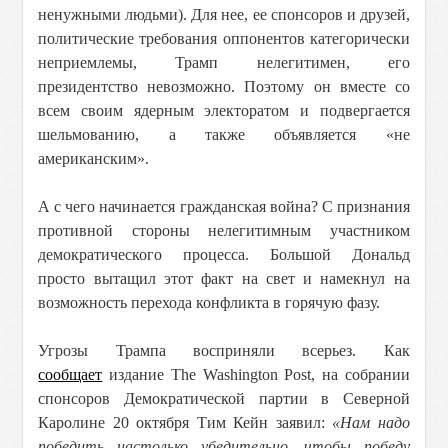
ненужными людьми). Для нее, ее спонсоров и друзей,
политические требования оппонентов категорически
неприемлемы, Трамп нелегитимен, его
президентство невозможно. Поэтому он вместе со
всем своим ядерным электоратом и подвергается
шельмованию, а также объявляется «не
американским».
А с чего начинается гражданская война? С признания
противной стороны нелегитимным участником
демократического процесса. Большой Дональд
просто вытащил этот факт на свет и намекнул на
возможность перехода конфликта в горячую фазу.
Угрозы Трампа восприняли всерьез. Как
сообщает
издание The Washington Post, на собрании
спонсоров Демократической партии в Северной
Каролине 20 октября Тим Кейн заявил:
«Нам надо
победить настолько убедительно, чтобы победу