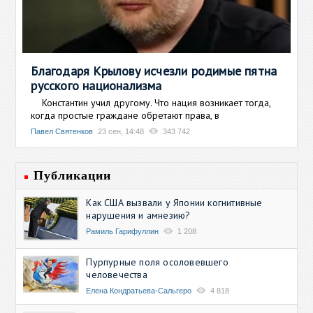
Благодаря Крылову исчезли родимые пятна
русского национализма
Константин учил другому. Что нация возникает тогда,
когда простые граждане обретают права, в
Павел Святенков
23 сен, 14:48
343 742
Публикации
Как США вызвали у Японии когнитивные
нарушения и амнезию?
Рамиль Гарифуллин
1 208
Пурпурные поля осоловевшего
человечества
Елена Кондратьева-Сальгеро
4 818