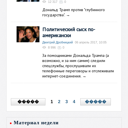
12 317
0
Дональд Трамп против "глубинного
государства".
→
Политический сыск по-
американски
Дмитрий Дробницкий
06 апрель 2017, 10:05
8 996
0
За помощниками Дональда Трампа (а
возможно, и за ним самим) следили
спецслужбы, прослушивали их
телефонные переговоры и отслеживали
интернет-соединения.
→
1
2
3
4
�����
�����
Материал недели