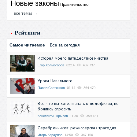
Новые законы
Правительство
все темы →
Рейтинги
Самое читаемое
Все за сегодня
История моего пятидесятисемитства
Егор Холмогоров
02:14
407 737
Уроки Навального
Павел Святенков
01:14
364 470
Всё, что вы хотели знать о педофилии, но
боялись спросить
Константин Крылов
11:30
359 181
Серебренников: режиссерская трагедия
Игорь Караулов
14:50
347 150