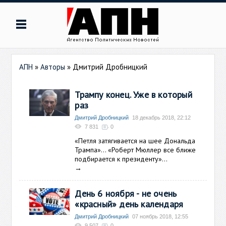
АПН
»
Авторы
»
Дмитрий Дробницкий
Трампу конец. Уже в который
раз
Дмитрий Дробницкий
18 декабрь 2018, 22:12
7 831
0
«Петля затягивается на шее Дональда
Трампа»… «Роберт Мюллер все ближе
подбирается к президенту»…
→
День 6 ноября - не очень
«красный» день календаря
Дмитрий Дробницкий
07 ноябрь 2018, 12:55
9 507
0