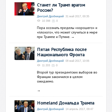
Станет ли Трамп врагом
России?
Дмитрий Дробницкий
31 май 2017, 00:35
10 398
0
Пора осознать пределы «хорошего» и
«плохого», что может случиться в мире
при Трампе и Путине.
→
Пятая Республика после
Национального Фронта
Дмитрий Дробницкий
08 май 2017, 10:06
11 203
0
Второй тур президентских выборов во
Франции закончился в целом
ожидаемо.
→
Homeland Дональда Трампа
Дмитрий Дробницкий
14 апрель 2017, 09:47