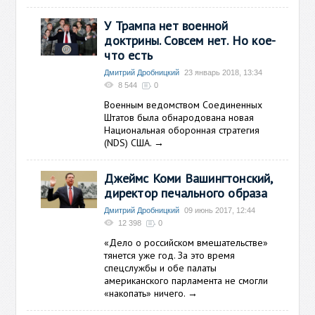
У Трампа нет военной
доктрины. Совсем нет. Но кое-
что есть
Дмитрий Дробницкий
23 январь 2018, 13:34
8 544
0
Военным ведомством Соединенных
Штатов была обнародована новая
Национальная оборонная стратегия
(NDS) США.
→
Джеймс Коми Вашингтонский,
директор печального образа
Дмитрий Дробницкий
09 июнь 2017, 12:44
12 398
0
«Дело о российском вмешательстве»
тянется уже год. За это время
спецслужбы и обе палаты
американского парламента не смогли
«накопать» ничего.
→