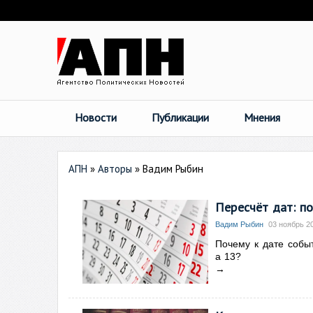
Новости
Публикации
Мнения
АПН
»
Авторы
»
Вадим Рыбин
Пересчёт дат: по
Вадим Рыбин
03 ноябрь 20
Почему к дате собы
а 13?
→