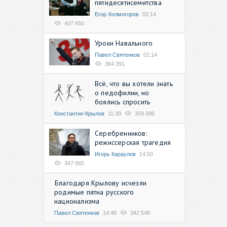
пятидесятисемитства
Егор Холмогоров
02:14
407 650
Уроки Навального
Павел Святенков
01:14
364 391
Всё, что вы хотели знать
о педофилии, но
боялись спросить
Константин Крылов
11:30
359 096
Серебренников:
режиссерская трагедия
Игорь Караулов
14:50
347 065
Благодаря Крылову исчезли
родимые пятна русского
национализма
Павел Святенков
14:48
342 548