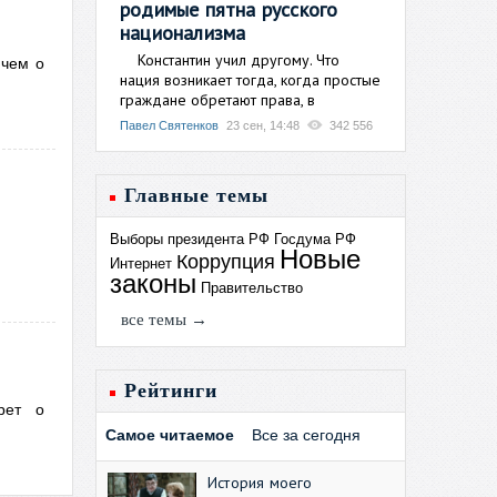
родимые пятна русского
национализма
Константин учил другому. Что
 чем о
нация возникает тогда, когда простые
граждане обретают права, в
Павел Святенков
23 сен, 14:48
342 556
Главные темы
Выборы президента РФ
Госдума РФ
Новые
Коррупция
Интернет
законы
Правительство
все темы →
Рейтинги
рет о
Самое читаемое
Все за сегодня
История моего