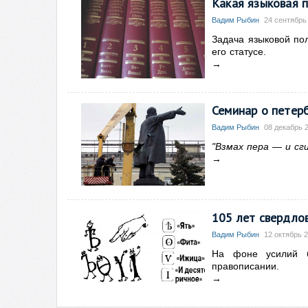
Какая языковая 
Вадим Рыбин
24 сентябрь 
Задача языковой пол
его статусе.
→
Семинар о петер
Вадим Рыбин
08 декабрь 2
"Взмах пера — и сги
→
105 лет свердло
Вадим Рыбин
12 октябрь 2
На фоне усилий б
правописании.
→