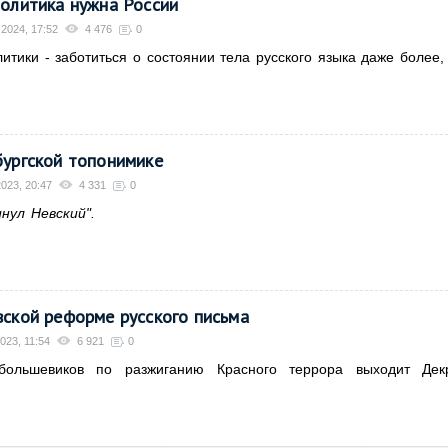
политика нужна России
2024, 17:52
4 476
0
итики - заботиться о состоянии тела русского языка даже более,
бургской топонимике
023, 20:47
4 331
0
нул Невский".
вской реформе русского письма
023, 11:54
6 921
0
ольшевиков по разжиганию Красного террора выходит Дек