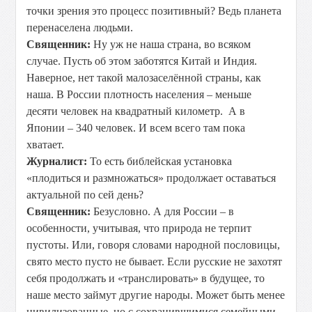
точки зрения это процесс позитивный? Ведь планета
перенаселена людьми.
Священник:
Ну уж не наша страна, во всяком
случае. Пусть об этом заботятся Китай и Индия.
Наверное, нет такой малозаселённой страны, как
наша. В России плотность населения – меньше
десяти человек на квадратный километр. А в
Японии – 340 человек. И всем всего там пока
хватает.
Журналист:
То есть библейская установка
«плодиться и размножаться» продолжает оставаться
актуальной по сей день?
Священник:
Безусловно. А для России – в
особенности, учитывая, что природа не терпит
пустоты. Или, говоря словами народной пословицы,
свято место пусто не бывает. Если русские не захотят
себя продолжать и «транслировать» в будущее, то
наше место займут другие народы. Может быть менее
цивилизованные, но с сохранившимися семейными