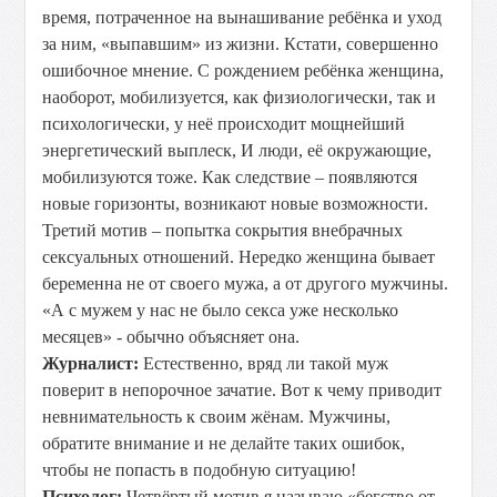
время, потраченное на вынашивание ребёнка и уход
за ним, «выпавшим» из жизни. Кстати, совершенно
ошибочное мнение. С рождением ребёнка женщина,
наоборот, мобилизуется, как физиологически, так и
психологически, у неё происходит мощнейший
энергетический выплеск, И люди, её окружающие,
мобилизуются тоже. Как следствие – появляются
новые горизонты, возникают новые возможности.
Третий мотив – попытка сокрытия внебрачных
сексуальных отношений. Нередко женщина бывает
беременна не от своего мужа, а от другого мужчины.
«А с мужем у нас не было секса уже несколько
месяцев» - обычно объясняет она.
Журналист:
Естественно, вряд ли такой муж
поверит в непорочное зачатие. Вот к чему приводит
невнимательность к своим жёнам. Мужчины,
обратите внимание и не делайте таких ошибок,
чтобы не попасть в подобную ситуацию!
Психолог:
Четвёртый мотив я называю «бегство от