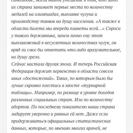
их страна занимает первые места по количеству
медалей на олимпиадах, выплавке чугуна и
производству танков на душу населения. «А также в
области балета мы впереди планеты всей…» Спроси
у такого державника, зачем лично ему этот
выплавляемый в несусветных количествах чугун, он
вряд ли смог бы ответить что-либо вразумительное,
но душу грело.
Сейчас настала другая эпоха. И теперь Российская
Федерация держит первенство в области совсем
иных «достижений». Таких, по которым было бы
лучше скромно плестись в хвосте «турнирной
таблицы». Например, по разнице в уровне доходов
различных социальных страт. Или по количеству
абортов. По последнему показателю наша страна
лидирует уверенно и равных ей нет. Даже если
придерживаться официальных статистических
данных, которые, по мнению многих врачей, не