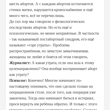
шесть абортов. А с каждым абортом истончаются
стенки матки, нарушается кровоснабжение и ещё
много чего, всё не перечислишь.
До сих пор мы говорили о физиологических
последствиях абортов. Но есть ещё и
психологические, не менее неприятные. В частности
- так называемый постабортный синдром, его ещё
называют «горе утраты». Проблема
распространённая, но зачастую замалчиваемая,
женщины не любят и боятся об этом говорить.
Журналист:
А какая утрата, если она шла к этому
целенаправленно? Она вообще воспринимает аборт
как утрату?
Психолог:
Конечно! Многие начинают по-
настоящему понимать, что они сделали только на
операционном столе, после того, как операция уже
закончена. Тогда они начинают биться в истерике,
прося вернуть им ребёнка обратно. И только с этого
момента начинаются настоящие проблемы. Сначала,