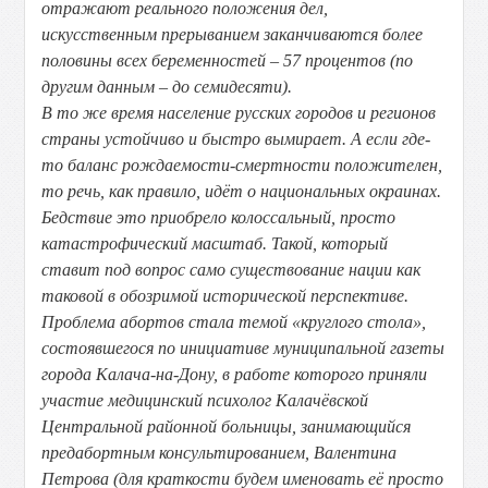
отражают реального положения дел,
искусственным прерыванием заканчиваются более
половины всех беременностей – 57 процентов (по
другим данным – до семидесяти).
В то же время население русских городов и регионов
страны устойчиво и быстро вымирает. А если где-
то баланс рождаемости-смертности положителен,
то речь, как правило, идёт о национальных окраинах.
Бедствие это приобрело колоссальный, просто
катастрофический масштаб. Такой, который
ставит под вопрос само существование нации как
таковой в обозримой исторической перспективе.
Проблема абортов стала темой «круглого стола»,
состоявшегося по инициативе муниципальной газеты
города Калача-на-Дону, в работе которого приняли
участие медицинский психолог Калачёвской
Центральной районной больницы, занимающийся
предабортным консультированием, Валентина
Петрова (для краткости будем именовать её просто