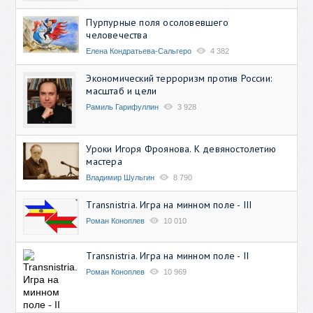
Пурпурные поля осоловевшего
человечества
Елена Кондратьева-Сальгеро
4 382
Экономический терроризм против России:
масштаб и цели
Рамиль Гарифуллин
3 928
Уроки Игоря Фроянова. К девяностолетию
мастера
Владимир Шульгин
8 790
Transnistria. Игра на минном поле - III
Роман Коноплев
10 010
Transnistria. Игра на минном поле - II
Роман Коноплев
10 969