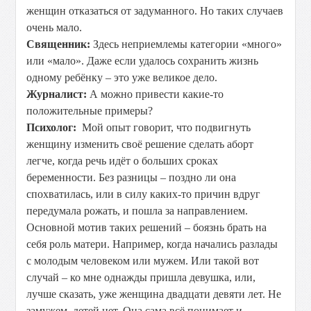
женщин отказаться от задуманного. Но таких случаев
очень мало.
Священник:
Здесь неприемлемы категории «много»
или «мало». Даже если удалось сохранить жизнь
одному ребёнку – это уже великое дело.
Журналист:
А можно привести какие-то
положительные примеры?
Психолог:
Мой опыт говорит, что подвигнуть
женщину изменить своё решение сделать аборт
легче, когда речь идёт о больших сроках
беременности. Без разницы – поздно ли она
спохватилась, или в силу каких-то причин вдруг
передумала рожать, и пошла за направлением.
Основной мотив таких решений – боязнь брать на
себя роль матери. Например, когда начались разлады
с молодым человеком или мужем. Или такой вот
случай – ко мне однажды пришла девушка, или,
лучше сказать, уже женщина двадцати девяти лет. Не
замужем, детей нет. Она сама всё понимает и