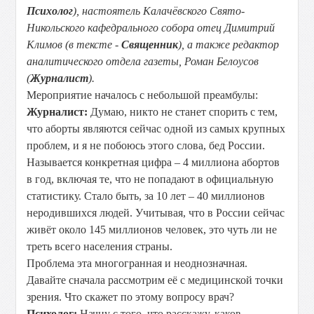
Психолог
), настоятель Калачёвского Свято-
Никольского кафедрального собора отец Димитрий
Климов (в тексте -
Священник
), а также редактор
аналитического отдела газеты, Роман Белоусов
(
Журналист
).
Мероприятие началось с небольшой преамбулы:
Журналист:
Думаю, никто не станет спорить с тем,
что аборты являются сейчас одной из самых крупных
проблем, и я не побоюсь этого слова, бед России.
Называется конкретная цифра – 4 миллиона абортов
в год, включая те, что не попадают в официальную
статистику. Стало быть, за 10 лет – 40 миллионов
неродившихся людей. Учитывая, что в России сейчас
живёт около 145 миллионов человек, это чуть ли не
треть всего населения страны.
Проблема эта многогранная и неоднозначная.
Давайте сначала рассмотрим её с медицинской точки
зрения. Что скажет по этому вопросу врач?
Психолог:
Начну с того, что расскажу, каков