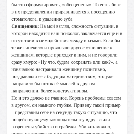
бы это сформулировать, «обесценены». То есть аборт
в их представлении приравнивается к посещению
стоматолога, к удалению зуба.
Священник:
На мой взгляд, сложность ситуации, в
которой находится наш психолог, заключается ещё и в
отсутствии взаимодействия между врачами. Если бы
те же гинекологи проявляли другое отношение к
женщинам, которые приходят к ним, и не говорили
сразу хмуро: «Ну что, будем сохранять или как?», а
изначально настраивали женщину позитивно,
поздравляли её с будущим материнством, это уже
направило бы поток её мыслей в другом
направлении, более конструктивном.
Но и это далеко не главное. Корень проблемы совсем
в другом, он намного глубже. Приведу такой пример
– представим себе на секунду такую ситуацию, что
по действующему законодательству вдруг стали
разрешены убийства и грабежи. Убивать можно,
никто не запрещает, но все-таки сохранились ещё