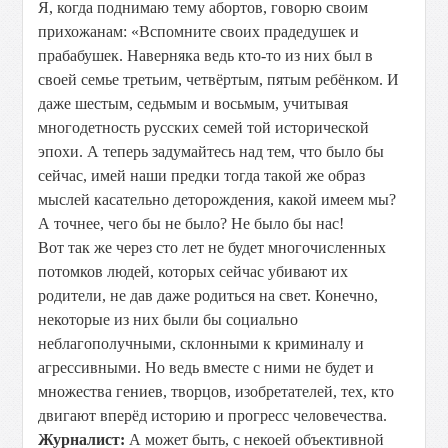
Я, когда поднимаю тему абортов, говорю своим
прихожанам: «Вспомните своих прадедушек и
прабабушек. Наверняка ведь кто-то из них был в
своей семье третьим, четвёртым, пятым ребёнком. И
даже шестым, седьмым и восьмым, учитывая
многодетность русских семей той исторической
эпохи. А теперь задумайтесь над тем, что было бы
сейчас, имей наши предки тогда такой же образ
мыслей касательно деторождения, какой имеем мы?
А точнее, чего бы не было? Не было бы нас!
Вот так же через сто лет не будет многочисленных
потомков людей, которых сейчас убивают их
родители, не дав даже родиться на свет. Конечно,
некоторые из них были бы социально
неблагополучными, склонными к криминалу и
агрессивными. Но ведь вместе с ними не будет и
множества гениев, творцов, изобретателей, тех, кто
двигают вперёд историю и прогресс человечества.
Журналист:
А может быть, с некоей объективной