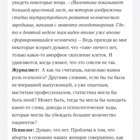
увидеть некоторые вещи.
– (Валентина показывает
большой красочный лист, на котором изображены
стадии внутриутробного развития человеческого
зародыша, начиная с момента оплодотворения. Где-
то к девятой неделе там виден вполне уже вполне
сформировавшийся человечек).
– Ведь приходя ко мне
некоторые всерьёз думают, что «там» ничего нет,
только какое-то аморфное скопление клеток. И
удивляются, когда узнают, что это совсем не так.
Журналист:
А как ты считаешь, насколько важна
роль психолога? Другими словами, если бы ты была
не вчерашней выпускницей, а уже опытным,
маститым профессионалом, статистика могла бы
быть иной? Может быть, тогда ты могла бы находить
какие-то слова, доводы и психологические ходы,
которые могли бы убеждать большее количество
пациенток?
Психолог:
Думаю, что нет. Проблема в том, что
аборты в сознании наших женщин совершенно, как