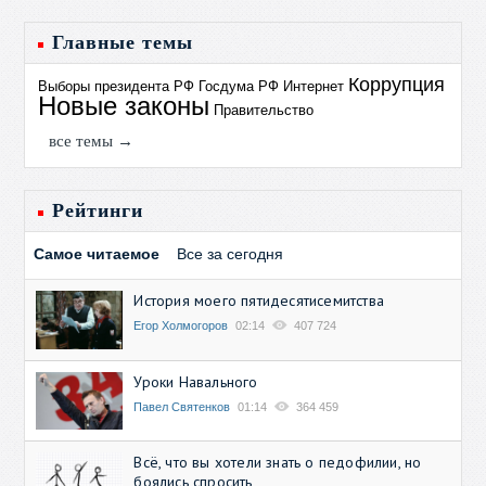
Главные темы
Коррупция
Выборы президента РФ
Госдума РФ
Интернет
Новые законы
Правительство
все темы →
Рейтинги
Самое читаемое
Все за сегодня
История моего пятидесятисемитства
Егор Холмогоров
02:14
407 724
Уроки Навального
Павел Святенков
01:14
364 459
Всё, что вы хотели знать о педофилии, но
боялись спросить