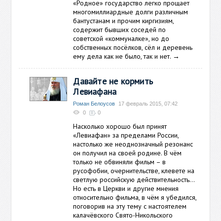
«Родное» государство легко прощает
многомиллиардные долги различным
бантустанам и прочим киргизиям,
содержит бывших соседей по
советской «коммуналке», но до
собственных посёлков, сёл и деревень
ему дела как не было, так и нет.
→
Давайте не кормить
Левиафана
Роман Белоусов
17 февраль 2015, 07:42
0
0
Насколько хорошо был принят
«Левиафан» за пределами России,
настолько же неоднозначный резонанс
он получил на своей родине. В чём
только не обвиняли фильм – в
русофобии, очернительстве, клевете на
светлую российскую действительность…
Но есть в Церкви и другие мнения
относительно фильма, в чём я убедился,
поговорив на эту тему с настоятелем
калачёвского Свято-Никольского