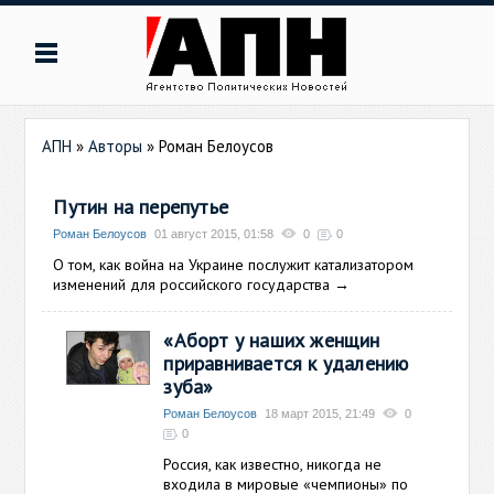
АПН
»
Авторы
»
Роман Белоусов
Путин на перепутье
Роман Белоусов
01 август 2015, 01:58
0
0
О том, как война на Украине послужит катализатором
изменений для российского государства
→
«Аборт у наших женщин
приравнивается к удалению
зуба»
Роман Белоусов
18 март 2015, 21:49
0
0
Россия, как известно, никогда не
входила в мировые «чемпионы» по