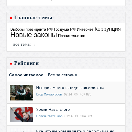
Главные темы
Коррупция
Выборы президента РФ
Госдума РФ
Интернет
Новые законы
Правительство
все темы →
Рейтинги
Самое читаемое
Все за сегодня
История моего пятидесятисемитства
Егор Холмогоров
02:14
407 873
Уроки Навального
Павел Святенков
01:14
364 603
Всё, что вы хотели знать о педофилии, но