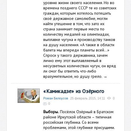
уровню жизни своего населения. Но во
времена позднего СССР те из советских
граждан, которым хотелось потешить
своё державное самолюбие, могли
найти утешение в том, что зато их
страна занимает первые места по
количеству медалей на олимпиадах,
выплавке чугуна и производству танков
на душу населения. «А также в области
балета мы впереди планеты всей…»
Спроси у такого державника, зачем
лично ему этот выплавляемый в
несусветных количествах чугун, он вряд
ли смог бы ответить что-либо
вразумительное, но душу грело.
→
«Камикадзе» из Озёрного
Роман Белоусов
25 февраль 2015, 14:11
0
0
Выборы.
Посёлок Озёрный в Братском
районе Иркутской области – типичная
российская глубинка. Со всеми
проблемами, этой глубинке присущими.