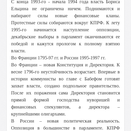
С конца 1993-го - начала 1994 года власть Бориса
Ельцина не ограничена ничем. Поднимаются и
набирают силы новые финансовые кланы.
Протестные силы собираются вокруг КПРФ. К лету
1995-го начинается наступление оппозиции,
декабрьские выборы в парламент оканчиваются ее
победой и кажутся прологом к полному взятию
власти.
Во Франции 1795-97 гг. и России 1995-1997 гг.
Во Франции – новая Конституция и Директория. К
весне 1796-го неустойчивость возрастает. Впервые в
истории коммунисты во главе с Бабефом готовят
захват власти, создано подпольное правительство.
После их поражения сама Директория становится
прямой формой господства нуворишей и
финансовых спекулянтов, а директора –
крупнейшими олигархами.
В России – новая политическая реальность.
Оппозиция в большинстве в парламенте. КПРФ