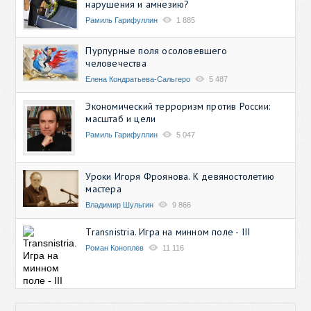
нарушения и амнезию?
Рамиль Гарифуллин
1 885
Пурпурные поля осоловевшего
человечества
Елена Кондратьева-Сальгеро
5 487
Экономический терроризм против России:
масштаб и цели
Рамиль Гарифуллин
5 047
Уроки Игоря Фроянова. К девяностолетию
мастера
Владимир Шульгин
9 866
Transnistria. Игра на минном поле - III
Роман Коноплев
11 116