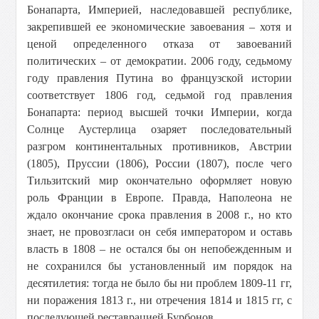
Бонапарта, Империей, наследовавшей республике,
закрепившей ее экономические завоевания – хотя и
ценой определенного отказа от завоеваний
политических – от демократии. 2006 году, седьмому
году правления Путина во французской истории
соответствует 1806 год, седьмой год правления
Бонапарта: период высшей точки Империи, когда
Солнце Аустерлица озаряет последовательный
разгром континентальных противников, Австрии
(1805), Пруссии (1806), России (1807), после чего
Тильзитский мир окончательно оформляет новую
роль Франции в Европе. Правда, Наполеона не
ждало окончание срока правления в 2008 г., но кто
знает, не провозгласи он себя императором и оставь
власть в 1808 – не остался бы он непобежденным и
не сохранился бы установленный им порядок на
десятилетия: тогда не было бы ни проблем 1809-11 гг,
ни поражения 1813 г., ни отречения 1814 и 1815 гг, с
последующей реставрацией Бурбонов.