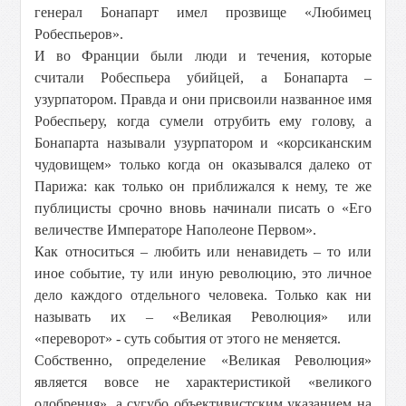
генерал Бонапарт имел прозвище «Любимец
Робеспьеров».
И во Франции были люди и течения, которые
считали Робеспьера убийцей, а Бонапарта –
узурпатором. Правда и они присвоили названное имя
Робеспьеру, когда сумели отрубить ему голову, а
Бонапарта называли узурпатором и «корсиканским
чудовищем» только когда он оказывался далеко от
Парижа: как только он приближался к нему, те же
публицисты срочно вновь начинали писать о «Его
величестве Императоре Наполеоне Первом».
Как относиться – любить или ненавидеть – то или
иное событие, ту или иную революцию, это личное
дело каждого отдельного человека. Только как ни
называть их – «Великая Революция» или
«переворот» - суть события от этого не меняется.
Собственно, определение «Великая Революция»
является вовсе не характеристикой «великого
одобрения», а сугубо объективистским указанием на