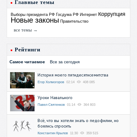
Главные темы
Коррупция
Выборы президента РФ
Госдума РФ
Интернет
Новые законы
Правительство
все темы →
Рейтинги
Самое читаемое
Все за сегодня
История моего пятидесятисемитства
Егор Холмогоров
02:14
408 085
Уроки Навального
Павел Святенков
01:14
364 803
Всё, что вы хотели знать о педофилии, но
боялись спросить
Константин Крылов
11:30
359 515