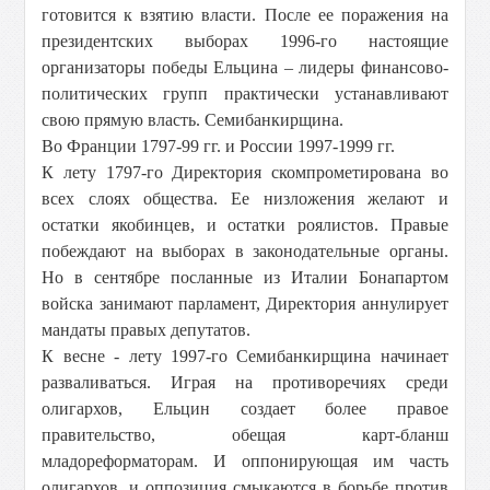
готовится к взятию власти. После ее поражения на
президентских выборах 1996-го настоящие
организаторы победы Ельцина – лидеры финансово-
политических групп практически устанавливают
свою прямую власть. Семибанкирщина.
Во Франции 1797-99 гг. и России 1997-1999 гг.
К лету 1797-го Директория скомпрометирована во
всех слоях общества. Ее низложения желают и
остатки якобинцев, и остатки роялистов. Правые
побеждают на выборах в законодательные органы.
Но в сентябре посланные из Италии Бонапартом
войска занимают парламент, Директория аннулирует
мандаты правых депутатов.
К весне - лету 1997-го Семибанкирщина начинает
разваливаться. Играя на противоречиях среди
олигархов, Ельцин создает более правое
правительство, обещая карт-бланш
младореформаторам. И оппонирующая им часть
олигархов, и оппозиция смыкаются в борьбе против