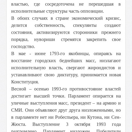
властью, где сосредоточена не перешедшая в
исполнительные структуры часть оппозиции.
В обоих случаях в стране экономический кризис,
делится собственность, спекулянты создают
состояния, активизируются сторонники прежнего
порядка, нувориши стремятся закрепить свое
господство.
В мае - июне 1793-го якобинцы, опираясь на
восстание городских беднейших масс, низлагают
исполнительную власть, свергают жирондистов и
устанавливают свою диктатуру, принимается новая
Конституция.
Весной – осенью 1993-го противостояние властей
достигает высшей точки. Парламент опирается на
уличные выступления масс, президент – на армию и
СМИ. Они объявляют друг друга низложенными, но
в парламенте нет ни Робеспьера, ни Кутона, ни Сен-
Жюста. Выступление 3 октября 1993 года
разгромлено. Парламент низложен. Победители