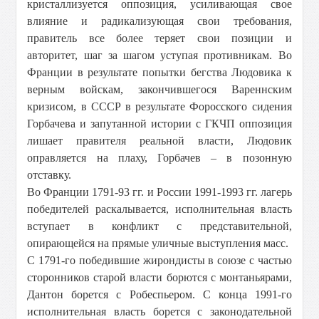
кристаллизуется оппозиция, усиливающая свое
влияние и радикализующая свои требования,
правитель все более теряет свои позиции и
авторитет, шаг за шагом уступая противникам. Во
Франции в результате попытки бегства Людовика к
верным войскам, закончившегося Вареннским
кризисом, в СССР в результате Форосского сидения
Горбачева и запутанной истории с ГКЧП оппозиция
лишает правителя реальной власти, Людовик
оправляется на плаху, Горбачев – в позонную
отставку.
Во Франции 1791-93 гг. и России 1991-1993 гг. лагерь
победителей раскалывается, исполнительная власть
вступает в конфликт с представительной,
опирающейся на прямые уличные выступления масс.
С 1791-го победившие жирондисты в союзе с частью
сторонников старой власти борются с монтаньярами,
Дантон борется с Робеспьером. С конца 1991-го
исполнительная власть борется с законодательной