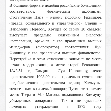
В большом формате подобия российские большевики
соответствуют, французским якобинцам.
Отступление Нэпа – некому подобию Термидора
(правда, сознательного и управляемого), Сталин –
Наполеону Первому, Хрущев со своим 20 съездом,
выступает предельно смягченным аналогом
Реставрации, Брежнев, с его правлением высших
менеджеров (бюрократов) соответствует Луи
Филиппу с его правлением высших финансистов.
Перестройка в этом отношении занимает не место
начала модернизации, а место второй Революции
1842-51 гг., Ельцин – Луи Наполеону, левое
правительство 1998-99 гг. – предельно смягченное
подобие левого правительства периода Коммуны,
точнее – намек на левый поворот, Путин же занимает
место Тьера и Мак-Магона, подавивших Коммуну,
убежденных монархистов. Так и не сумевших
помещать утверждению в 1875 году