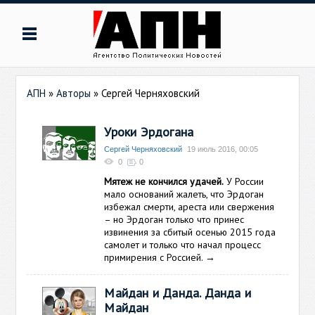
АПН
»
Авторы
»
Сергей Черняховский
Уроки Эрдогана
Сергей Черняховский
19 июль 2016, 00:05
0
0
Мятеж не кончился удачей.
У России
мало оснований жалеть, что Эрдоган
избежал смерти, ареста или свержения
– но Эрдоган только что принес
извинения за сбитый осенью 2015 года
самолет и только что начал процесс
примирения с Россией.
→
Майдан и Данда. Данда и
Майдан