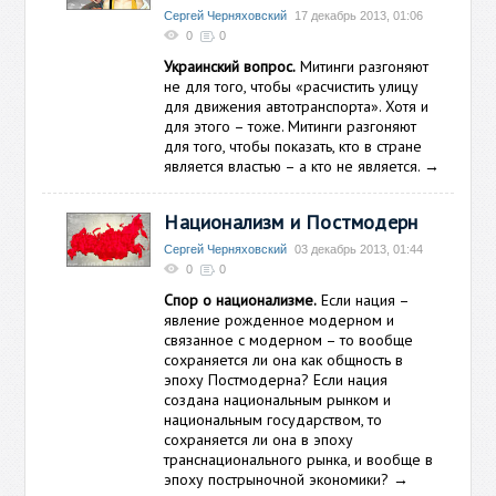
Сергей Черняховский
17 декабрь 2013, 01:06
0
0
Украинский вопрос.
Митинги разгоняют
не для того, чтобы «расчистить улицу
для движения автотранспорта». Хотя и
для этого – тоже. Митинги разгоняют
для того, чтобы показать, кто в стране
является властью – а кто не является.
→
Национализм и Постмодерн
Сергей Черняховский
03 декабрь 2013, 01:44
0
0
Спор о национализме.
Если нация –
явление рожденное модерном и
связанное с модерном – то вообще
сохраняется ли она как общность в
эпоху Постмодерна? Если нация
создана национальным рынком и
национальным государством, то
сохраняется ли она в эпоху
транснационального рынка, и вообще в
эпоху пострыночной экономики?
→