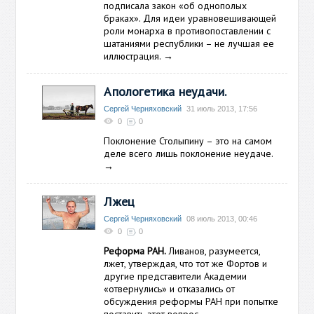
подписала закон «об однополых
браках». Для идеи уравновешивающей
роли монарха в противопоставлении с
шатаниями республики – не лучшая ее
иллюстрация.
→
Апологетика неудачи.
Сергей Черняховский
31 июль 2013, 17:56
0
0
Поклонение Столыпину – это на самом
деле всего лишь поклонение неудаче.
→
Лжец
Сергей Черняховский
08 июль 2013, 00:46
0
0
Реформа РАН.
Ливанов, разумеется,
лжет, утверждая, что тот же Фортов и
другие представители Академии
«отвернулись» и отказались от
обсуждения реформы РАН при попытке