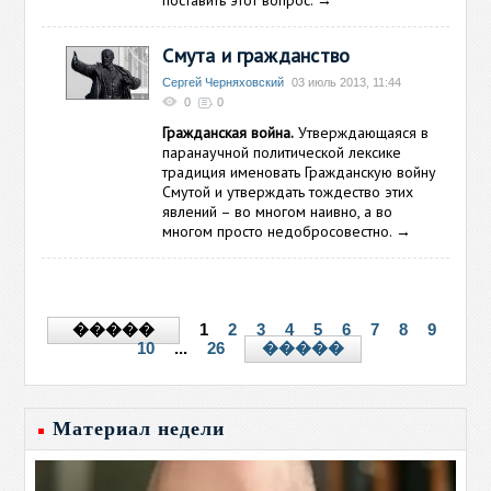
поставить этот вопрос.
→
Смута и гражданство
Сергей Черняховский
03 июль 2013, 11:44
0
0
Гражданская война.
Утверждающаяся в
паранаучной политической лексике
традиция именовать Гражданскую войну
Смутой и утверждать тождество этих
явлений – во многом наивно, а во
многом просто недобросовестно.
→
1
2
3
4
5
6
7
8
9
�����
10
...
26
�����
Материал недели