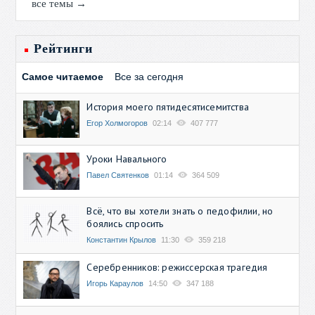
все темы →
Рейтинги
Самое читаемое
Все за сегодня
История моего пятидесятисемитства
Егор Холмогоров
02:14
407 777
Уроки Навального
Павел Святенков
01:14
364 509
Всё, что вы хотели знать о педофилии, но
боялись спросить
Константин Крылов
11:30
359 218
Серебренников: режиссерская трагедия
Игорь Караулов
14:50
347 188