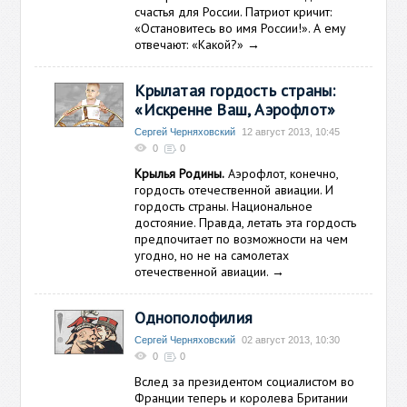
счастья для России. Патриот кричит:
«Остановитесь во имя России!». А ему
отвечают: «Какой?»
→
Крылатая гордость страны:
«Искренне Ваш, Аэрофлот»
Сергей Черняховский
12 август 2013, 10:45
0
0
Крылья Родины.
Аэрофлот, конечно,
гордость отечественной авиации. И
гордость страны. Национальное
достояние. Правда, летать эта гордость
предпочитает по возможности на чем
угодно, но не на самолетах
отечественной авиации.
→
Однополофилия
Сергей Черняховский
02 август 2013, 10:30
0
0
Вслед за президентом социалистом во
Франции теперь и королева Британии