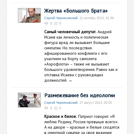
Жертва «Большого Брата»
Сергей Черняховский
11 октябрь 2013, 01:39
0
0
Самый человечный депутат.
Андрей
Исаев как личность и политическая
фигура вряд ли вызывает большие
симпатии. Но последствия
афишированного конфликта с его
участием на борту самолета
«Аэрофлота» – также не вызывают
большого удовлетворения. Равно как и
отставка Исаева с руководящих
должностей.
→
Размежевание без идеологии
Сергей Черняховский
27 август 2013, 00:25
0
0
Красное и белое.
Патриот говорит: «Я
люблю Родину, Россия превыше всего».
А на дворе – красные и белые сходятся
в смертной схватке за свое видение