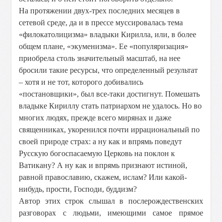
На протяжении двух-трех последних месяцев в
сетевой среде, да и в прессе муссировалась тема
«филокатолицизма» владыки Кирилла, или, в более
общем плане, «экуменизма». Ее «популяризация»
приобрела столь значительный масштаб, на нее
бросили такие ресурсы, что определенный результат
– хотя и не тот, которого добивались
«постановщики», был все-таки достигнут. Помешать
владыке Кириллу стать патриархом не удалось. Но во
многих людях, прежде всего мирянах и даже
священниках, укоренился почти иррациональный по
своей природе страх: а ну как и впрямь поведут
Русскую богоспасаемую Церковь на поклон к
Ватикану? А ну как и впрямь признают истиной,
равной православию, скажем, ислам? Или какой-
нибудь, прости, Господи, буддизм?
Автор этих строк слышал в послерождественских
разговорах с людьми, имеющими самое прямое