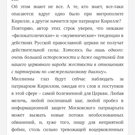
Об этом знают не все. А те, кто знает, все-таки
опасаются: вдруг одно было при митрополите
Кирилле, а другое начнется при патриархе Кирилле?
Повторяю, автор этих строк уверен, что никакие
«филокатолические» и «экуменические» тенденции в
действиях Русской православной церкви не получат
действительной силы.
Хотелось бы лишь одного:
очень большой осторожности и даже ощутимой для
нашего церковного народа жесткости в отношениях
с партнерами по «межрелигиозному диалогу».
Миллионы глаз будут сейчас наблюдать за
патриархом Кириллом, ожидая его слов и поступков
в этой сфере – самой болезненной для Церкви. Любая
мелочь, любой поспешный шаг, любой пробел в
информационной защите Московского патриархата
может вызвать новые потоки необоснованных
обвинений, и, хуже того, пищу для неприятной
фобии, столь сильно тревожащей воцерковленных