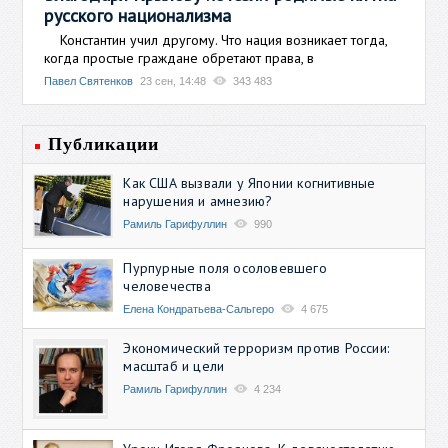
русского национализма
Константин учил другому. Что нация возникает тогда,
когда простые граждане обретают права, в
Павел Святенков
23 сен, 14:48
343 483
Публикации
Как США вызвали у Японии когнитивные
нарушения и амнезию?
Рамиль Гарифуллин
990
Пурпурные поля осоловевшего
человечества
Елена Кондратьева-Сальгеро
4 675
Экономический терроризм против России:
масштаб и цели
Рамиль Гарифуллин
4 234