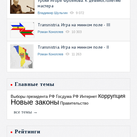
Уроки Игоря Фроянова. К девяностолетию
мастера
Владимир Шульгин
9 072
Transnistria. Игра на минном поле - III
Роман Коноплев
10 303
Transnistria. Игра на минном поле - II
Роман Коноплев
11 263
Главные темы
Коррупция
Выборы президента РФ
Госдума РФ
Интернет
Новые законы
Правительство
все темы →
Рейтинги