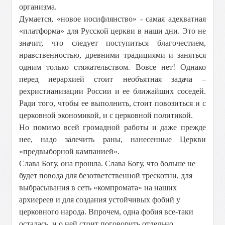
организма.
Думается, «новое иосифлянство» - самая адекватная
«платформа» для Русской церкви в наши дни. Это не
значит, что следует поступиться благочестием,
нравственностью, древними традициями и заняться
одним только стяжательством. Вовсе нет! Однако
перед иерархией стоит необъятная задача –
рехристианизации России и ее ближайших соседей.
Ради того, чтобы ее выполнить, стоит повозиться и с
церковной экономикой, и с церковной политикой.
Но помимо всей громадной работы и даже прежде
нее, надо залечить раны, нанесенные Церкви
«предвыборной кампанией».
Слава Богу, она прошла. Слава Богу, что больше не
будет повода для безответственной трескотни, для
выбрасывания в сеть «компромата» на наших
архиереев и для создания устойчивых фобий у
церковного народа. Впрочем, одна фобия все-таки
осталась, и о ней стоит поговорить отдельно.