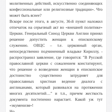
молитвенных действий, искусственно соединяющих
конфессиональные или религиозные традиции». Что
может быть яснее?
Вскоре после этого, в августе, 36-й пункт наложил
отпечаток на серьезный акт во «внешней политике»
Церкви. Генеральный Синод Церкви Англии принял
решение допустить женщин к епископскому
служению. ОВЦС – т.е. церковный орган,
непосредственно подчиненный владыке Кириллу, -
распространил заявление, где говорится: "В Русской
православной церкви с сожалением констатируют,
что решение о возведении женщин в епископское
достоинство существенно затрудняет для
православных христиан ведение диалога с
англиканами, который развивался на протяжении
многих десятилетий…" и т.п., причем жесткость
документа постепенно нарастает. Какой уж тут
«экуменизм»!
Но.