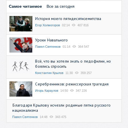
Самое читаемое
Все за сегодня
История моего пятидесятисемитства
Егор Холмогоров
02:14
407 816
Уроки Навального
Павел Святенков
01:14
364 547
Всё, что вы хотели знать о педофилии, но
боялись спросить
Константин Крылов
11:30
359 257
Серебренников: режиссерская трагедия
Игорь Караулов
14:50
347 226
Благодаря Крылову исчезли родимые пятна русского
национализма
Павел Святенков
14:48
343 475