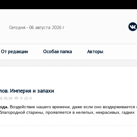
Сегодня - 06 августа 2026 г
От редакции
Особая папка
Авторы
ов. Империя и запахи
0, 01:10
0
0
ода.
Воздействие нашего времени, даже если оно воздерживается 
благородной старины, проявляется в нелепых, некрасивых, гадких