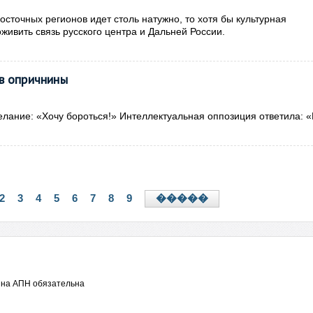
осточных регионов идет столь натужно, то хотя бы культурная
живить связь русского центра и Дальней России.
в опричнины
лание: «Хочу бороться!» Интеллектуальная оппозиция ответила: «
2
3
4
5
6
7
8
9
�����
 на АПН обязательна