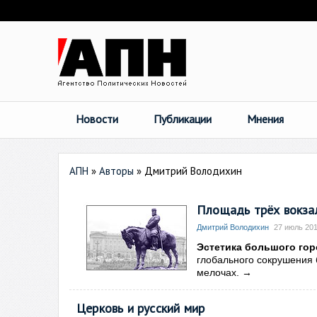
Новости
Публикации
Мнения
АПН
»
Авторы
»
Дмитрий Володихин
Площадь трёх вокзал
Дмитрий Володихин
27 июль 201
Эстетика большого гор
глобального сокрушения 
мелочах.
→
Церковь и русский мир