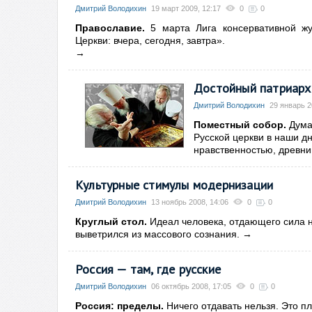
Дмитрий Володихин
19 март 2009, 12:17
0
0
Православие.
5 марта Лига консервативной жу
Церкви: вчера, сегодня, завтра».
→
Достойный патриарх
Дмитрий Володихин
29 январь 2
Поместный собор.
Дума
Русской церкви в наши дн
нравственностью, древни
Культурные стимулы модернизации
Дмитрий Володихин
13 ноябрь 2008, 14:06
0
0
Круглый стол.
Идеал человека, отдающего сила н
выветрился из массового сознания.
→
Россия — там, где русские
Дмитрий Володихин
06 октябрь 2008, 17:05
0
0
Россия: пределы.
Ничего отдавать нельзя. Это 