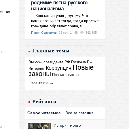
родимые пятна русского
национализма
ужение
Константин учил другому. Что
нация возникает тогда, когда простые
граждане обретают права, в
Павел Святенков
23 сен, 14:48
342 805
Главные темы
я
Выборы президента РФ
Госдума РФ
Новые
Коррупция
Интернет
законы
Правительство
все темы →
Рейтинги
Самое читаемое
Все за сегодня
История моего
е