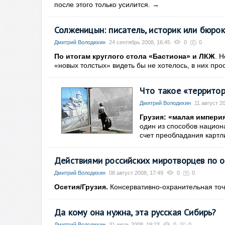
после этого только усилится.
→
Солженицын: писатель, историк или бюро
Дмитрий Володихин
24 сентябрь 2008, 16:45
0
0
По итогам круглого стола «Бастиона» и ЛКЖ
. 
«новых толстых» видеть бы не хотелось, в них про
Что такое «территор
Дмитрий Володихин
11 август 2
Грузия: «малая империя
один из способов национ
счет преобладания картли
Действиями российских миротворцев по о
Дмитрий Володихин
08 август 2008, 17:49
0
0
Осетия/Грузия.
Консервативно-охранительная точ
Да кому она нужна, эта русская Сибирь?
Дмитрий Володихин
31 июль 2008, 19:23
0
0