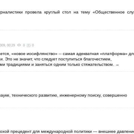
рналистики провела круглый стол на тему «Общественное сл
009, 00:29
0
0
ется, «новое иосифлянство» -- самая адекватная «платформа» дл
и. Это не значит, что следует поступиться благочестием,
ми традициями и заняться одним только стяжательством.
→
ауке, технического развитию, инженерному поиску, совершенно
плохой прецедент для международной политики — внешнее давлени