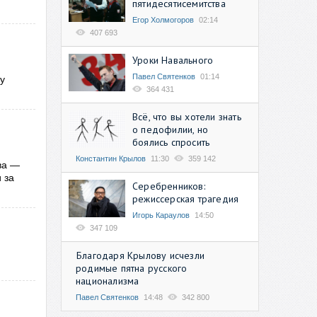
пятидесятисемитства
Егор Холмогоров
02:14
407 693
Уроки Навального
Павел Святенков
01:14
у
364 431
Всё, что вы хотели знать
о педофилии, но
боялись спросить
Константин Крылов
11:30
359 142
ва —
 за
Серебренников:
режиссерская трагедия
Игорь Караулов
14:50
347 109
Благодаря Крылову исчезли
родимые пятна русского
национализма
Павел Святенков
14:48
342 800