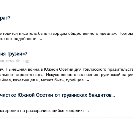
крат?
Не годится писатель быть «творцом общественного идеала». Поэтом
сто нет надобности.
→
ия Грузии»?
008, 16:53
0
0
».
Нынешняя война в Южной Осетии для тбилисского правительст
ального строительства. Искусственного сплочения грузинской нации
йцев, кахетинцев и, может быть, гурийцев.
→
чистке Южной Осетии от грузинских бандитов...
ка зрения на разворачивющийся конфликт.
→