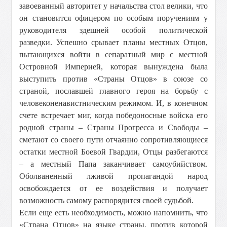
завоеванный авторитет у начальства стол велики, что
он становится офицером по особым поручениям у
руководителя здешней особой политической
разведки. Успешно срывает планы местных Отцов,
пытающихся войти в сепаратный мир с местной
Островной Империей, которая вынуждена была
выступить против «Страны Отцов» в союзе со
страной, пославшей главного героя на борьбу с
человеконенавистническим режимом. И, в конечном
счете встречает миг, когда победоносные войска его
родной страны – Страны Прогресса и Свободы –
сметают со своего пути отчаянно сопротивляющиеся
остатки местной Боевой Гвардии, Отцы разбегаются
– а местный Папа заканчивает самоубийством.
Оболваненный лживой пропагандой народ
освобождается от ее воздействия и получает
возможность самому распорядится своей судьбой.
Если еще есть необходимость, можно напомнить, что
«Страна Отцов» на языке страны, против которой