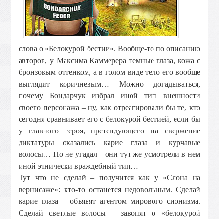
слова о «Белокурой бестии». Вообще-то по описанию
авторов, у Максима Каммерера темные глаза, кожа с
бронзовым оттенком, а в голом виде тело его вообще
выглядит коричневым… Можно догадываться,
почему Бондарчук избрал иной тип внешности
своего персонажа – ну, как отреагировали бы те, кто
сегодня сравнивает его с белокурой бестией, если бы
у главного героя, претендующего на свержение
диктатуры оказались карие глаза и курчавые
волосы… Но не угадал – они тут же усмотрели в нем
иной этнически враждебный тип…
Тут что не сделай – получится как у «Слона на
вернисаже»: кто-то останется недовольным. Сделай
карие глаза – объявят агентом мирового сионизма.
Сделай светлые волосы – завопят о «белокурой