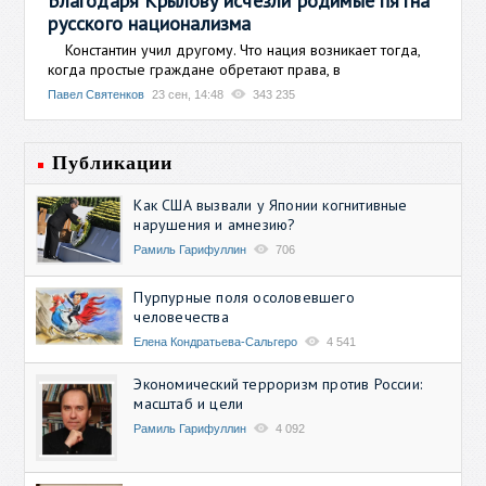
Благодаря Крылову исчезли родимые пятна
русского национализма
Константин учил другому. Что нация возникает тогда,
когда простые граждане обретают права, в
Павел Святенков
23 сен, 14:48
343 235
Публикации
Как США вызвали у Японии когнитивные
нарушения и амнезию?
Рамиль Гарифуллин
706
Пурпурные поля осоловевшего
человечества
Елена Кондратьева-Сальгеро
4 541
Экономический терроризм против России:
масштаб и цели
Рамиль Гарифуллин
4 092