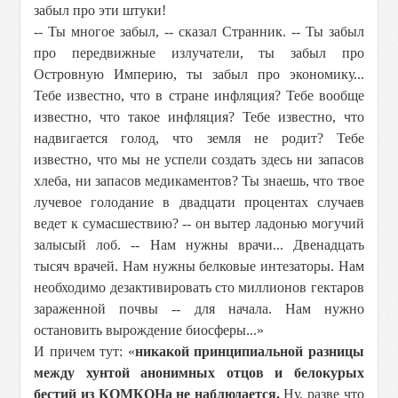
забыл про эти штуки!
-- Ты многое забыл, -- сказал Странник. -- Ты забыл
про передвижные излучатели, ты забыл про
Островную Империю, ты забыл про экономику...
Тебе известно, что в стране инфляция? Тебе вообще
известно, что такое инфляция? Тебе известно, что
надвигается голод, что земля не родит? Тебе
известно, что мы не успели создать здесь ни запасов
хлеба, ни запасов медикаментов? Ты знаешь, что твое
лучевое голодание в двадцати процентах случаев
ведет к сумасшествию? -- он вытер ладонью могучий
залысый лоб. -- Нам нужны врачи... Двенадцать
тысяч врачей. Нам нужны белковые интезаторы. Нам
необходимо дезактивировать сто миллионов гектаров
зараженной почвы -- для начала. Нам нужно
остановить вырождение биосферы...»
И причем тут: «
никакой принципиальной разницы
между хунтой анонимных отцов и белокурых
бестий из КОМКОНа не наблюдается.
Ну, разве что