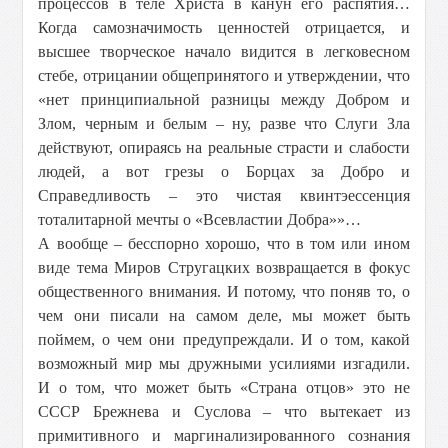
процессов в теле Христа в канун его распятия…
Когда самозначимость ценностей отрицается, и
высшее творческое начало видится в легковесном
стебе, отрицании общепринятого и утверждении, что
«нет принципиальной разницы между Добром и
Злом, черным и белым – ну, разве что Слуги Зла
действуют, опираясь на реальные страсти и слабости
людей, а вот грезы о Борцах за Добро и
Справедливость – это чистая квинтэессенция
тоталитарной мечты о «Всевластии Добра»»…
А вообще – бесспорно хорошо, что в том или ином
виде тема Миров Стругацких возвращается в фокус
общественного внимания. И потому, что поняв то, о
чем они писали на самом деле, мы может быть
поймем, о чем они предупреждали. И о том, какой
возможный мир мы дружными усилиями изгадили.
И о том, что может быть «Страна отцов» это не
СССР Брежнева и Суслова – что вытекает из
примитивного и маргинализированного сознания