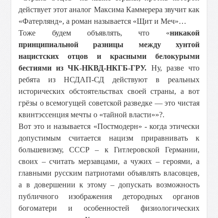
действует этот аналог Максима Каммерера звучит как
«Фатерлянд», а роман называется «Щит и Меч»…
Тоже будем объявлять, что «
никакой
принципиальной разницы между хунтой
нацистских отцов и красными белокурыми
бестиями из ЧК-НКВД-НКГБ-ГРУ.
Ну, разве что
ребята из НСДАП-СД действуют в реальных
исторических обстоятельствах своей страны, а вот
грёзы о всемогущей советской разведке — это чистая
квинтэссенция мечты о «тайной власти»»?.
Вот это и называется «Постмодерн» - когда этически
допустимым считается нацизм приравнивать к
большевизму, СССР – к Гитлеровской Германии,
своих – считать мерзавцами, а чужих – героями, а
главными русским патриотами объявлять власовцев,
а в довершении к этому – допускать возможность
публичного изображения детородных органов
богоматери и особенностей физиологических