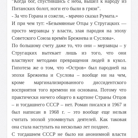
"Когда бог, спустившись с неба, вышел к народу из
Питанских болот, ноги его были в грязи".
- За что Горана и сожгли, - мрачно сказал Румата.»
И при чем тут: «Безымянные Отцы у Стругацких —
просто мерзавцы у власти, злая пародия на эпоху
Советского Союза времён Брежнева и Суслова».
По большому счету даже то, что они – мерзавцы – у
Стругацких вытекает лишь из того, что они
властвуют методами превращения людей в кукол.
Гипотеза же о том, что «Остров» был пародией на
эпохи Брежнева и Суслова – вообще ни на чем,
кроме маргинализированного диссидентского
восприятия того времени ни основана. Потому что
практически ничего общего в картине Страны Отцов
– и тогдашнего СССР – нет. Роман писался и 1967 и
был написан в 1968 г. – это вообще еще нельзя
считать эпохой упомянутых деятелей. Как таковая
она стала наступать на несколько лет позднее.
С тогдашнем СССР не было ни анонимной власти