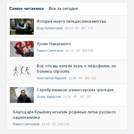
Самое читаемое
Все за сегодня
История моего пятидесятисемитства
Егор Холмогоров
02:14
407 774
Уроки Навального
Павел Святенков
01:14
364 506
Всё, что вы хотели знать о педофилии, но
боялись спросить
Константин Крылов
11:30
359 215
Серебренников: режиссерская трагедия
Игорь Караулов
14:50
347 185
Благодаря Крылову исчезли родимые пятна русского
национализма
Павел Святенков
14:48
343 235