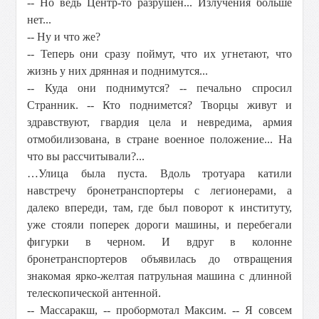
-- Но ведь Центр-то разрушен... Излучения больше
нет...
-- Ну и что же?
-- Теперь они сразу поймут, что их угнетают, что
жизнь у них дрянная и поднимутся...
-- Куда они поднимутся? -- печально спросил
Странник. -- Кто поднимется? Творцы живут и
здравствуют, гвардия цела и невредима, армия
отмобилизована, в стране военное положение... На
что вы рассчитывали?...
…Улица была пуста. Вдоль тротуара катили
навстречу бронетранспортеры с легионерами, а
далеко впереди, там, где был поворот к институту,
уже стояли поперек дороги машины, и перебегали
фигурки в черном. И вдруг в колонне
бронетранспортеров объявилась до отвращения
знакомая ярко-желтая патрульная машина с длинной
телескопической антенной.
-- Массаракш, -- пробормотал Максим. -- Я совсем