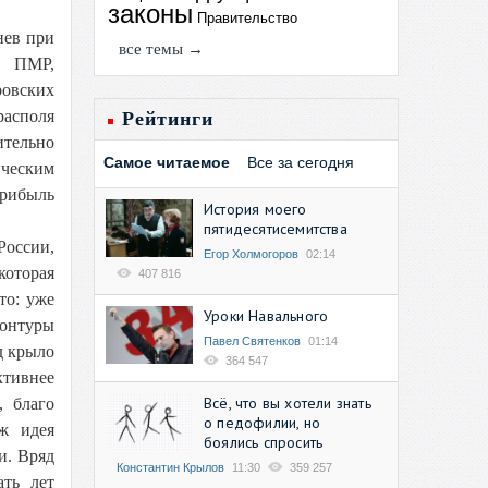
законы
Правительство
нев при
все темы →
й ПМР,
ровских
располя
Рейтинги
тельно
Самое читаемое
Все за сегодня
ическим
рибыль
История моего
пятидесятисемитства
России,
Егор Холмогоров
02:14
которая
407 816
то: уже
Уроки Навального
контуры
Павел Святенков
01:14
д крыло
364 547
ктивнее
Всё, что вы хотели знать
 благо
о педофилии, но
ж идея
боялись спросить
и. Вряд
Константин Крылов
11:30
359 257
ать лет