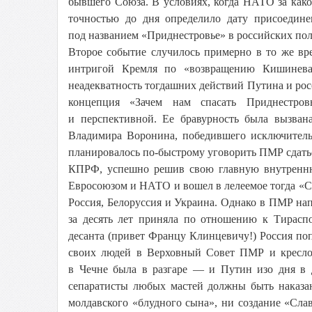
бывшего Союза. В условиях, когда НАТО за как
точностью до дня определило дату присоедине
под названием «Приднестровье» в российских пол
Второе событие случилось примерно в то же вр
интригой Кремля по «возвращению Кишинева
неадекватность тогдашних действий Путина и ро
концепция «Зачем нам спасать Приднестров
и перспективной. Ее бравурность была вызва
Владимира Воронина, победившего исключительн
планировалось по-быстрому уговорить ПМР сдат
КПРФ, успешно решив свою главную внутренню
Евросоюзом и НАТО и вошел в лелеемое тогда «С
Россия, Белоруссия и Украина. Однако в ПМР н
за десять лет приняла по отношению к Тирасп
десанта (привет Францу Клинцевичу!) Россия по
своих людей в Верховный Совет ПМР и кресло 
в Чечне была в разгаре — и Путин изо дня в д
сепаратисты любых мастей должны быть наказан
молдавского «блудного сына», ни создание «Сла