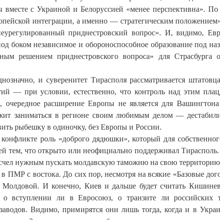
ы вместе с Украиной и Белоруссией «менее перспективна». По
опейской интеграции, а именно — стратегическим положением»
неурегулированный приднестровский вопрос». И, видимо, Ев
под боком независимое и обороноспособное образование под на
ным решением приднестровского вопроса» для Страсбурга о
однозначно, и суверенитет Тирасполя рассматривается штатовц
ий — при условии, естественно, что контроль над этим пла
, очередное расширение Европы не является для Вашингтона
жит заниматься в регионе своим любимым делом — дестабил
вить рыбешку в одиночку, без Европы и России.
 конфликте роль «доброго дядюшки», который для собственног
 ей тем, что открыто или неофициально поддерживал Тирасполь.
е счел нужным пускать молдавскую таможню на свою территорию
в ПМР с востока. До сих пор, несмотря на всякие «Базовые дог
 Молдовой. И конечно, Киев и дальше будет считать Кишине
о вступлении ли в Евросоюз, о транзите ли российских 
аводов. Видимо, примирятся они лишь тогда, когда и в Украи