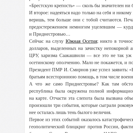
«Брестскую крепость» — сколь бы значителен ни б
И второе: надеяться надо только на себя и нико
веришь, тем больше они с тобой считаются. Пе
предостережением немногим уцелевшим — курд
и Приднестровью…
Сейчас на слуху
Южная Осетия
; никто в точнос
долларов, выделенных на зачистку непокорной 
ЦРУ, харизма Саакашвили — все это не так уж 
осетинскому ополчению. Мало не покажется, и по
Президент ПМР И. Смирнов уже успел заявить: «В
братьям всестороннюю помощь, в том числе воен
А что же само Приднестровье? Как там обстоя
республика была окружена полной информацио
на карте. Отчасти эта слепота была вызвана о
произошли три события, которые сыграли роковую
нее осталась лишь тень былого величия.
Первое из этих событий оказалось катастрофиче
геополитический блицкриг против России, факти