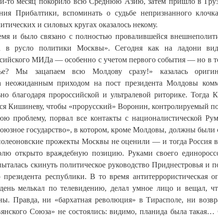
ой-то месяц покорило всю Среднюю Азию, затем пришло в Гру
ния Прибалтики, вспоминать о судьбе непризнанного клочк
итических и силовых кругах оказалось некому.
емя и было связано с полностью провалившейся внешнеполит
 в русло политики Москвы». Сегодня как на ладони вид
ссийского МИДа — особенно с учетом первого события — но в т
ье? Мы зацапаем всю Молдову сразу!» казалась оригин
на неожиданным приходом на пост президента Молдовы ком
о благодаря пророссийской и ультралевой риторике. Тогда 
ься Кишиневу, чтобы «прорусский» Воронин, контролируемый п
ю проблему, порвал все контакты с националистической Ру
оюзное государство», в котором, кроме Молдовы, должны были 
аполеоновские прожекты Москвы не оценили — и тогда Россия 
олю открыто враждебную позицию. Руками своего единоросс
пыталась скинуть политическое руководство Приднестровья и п
президента республики. В то время антитеррористическая о
ень мелькал по телевидению, делал умное лицо и вещал, чт
ы. Правда, ни «бархатная революция» в Тирасполе, ни возв
вянского Союза» не состоялись: видимо, планида была такая…