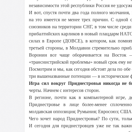
независимости этой республики Россия не удосуж
И вот, спустя почти два года полного молчания,
на это имеется не менее трех причин. С одной с
союзников на территории СНГ, в том числе сред
прибалтийских карликов в новый плацдарм НАТО
силах в Европе (ДОВСЕ), в котором, как помнят
третьей стороны, в Молдавии стремительно приб
Воронин все чаще оборачивается на Восток —
«транснистрийской проблемы» новый срок ему не 
Посмотрим и мы, как сегодня обстоят дела по обе
три вышеназванные потенции — в исторические 
Игра сил вокруг Приднестровья никогда не б
черты. Начнем с интересов сторон.
В регионе, почти как в компьютерной игре, д
Приднестровье в лице более-менее сплоченн
молдавская оппозиция; Румыния; Евросоюз; США;
Чего хочет народ Приднестровья? По сути, толь
И сегодня для приднестровцев уже не так важн