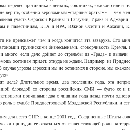
ыл перевес противника в деньгах, союзниках, «живой силе и те
му не верить, особенно вероломным «старшим братьям» — чем ме
чальная участь Сербской Краины и Гагаузии, Ирака и Аджарии
ам и палестинцам, ЭТА и ИРА, Южной Осетии и Абхазии, К
ти не предскажет, чем и когда кончится эта заваруха. Сто ми
автономии грузинскими бизнесменами, сговорчивость Кремля,
и много, если дело дойдет до стрельбы из «Града» и выдачи
мощь осетинам придет, откуда не ждали. Например, из Приднес
 случае угрозы агрессии мы не останемся в стороне, мы окаже
ную».
т дела? Длительное время, два последних года, эта непри
нной блокадой со стороны российских СМИ — будто ее и 
бъективными причинами: два с лишним года назад почти однов
 роль в судьбе Приднестровской Молдавской Республики, и сег
ским для всего СНГ: в конце 2001 года Соединенные Штаты со
чески принудив ее отказаться от главенствующей роли на терр