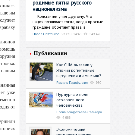
родимые пятна русского
хнике».
национализма
ньше им
Константин учил другому. Что
 служит
нация возникает тогда, когда простые
граждане обретают права, в
арабаху
Павел Святенков
23 сен, 14:48
343 476
ллионов
 помощь
Публикации
 оружия
тровья.
Как США вызвали у
Японии когнитивные
м нашим
нарушения и амнезию?
Рамиль Гарифуллин
980
знанная
нет уже
Пурпурные поля
осоловевшего
ременно
человечества
одня от
Елена Кондратьева-Сальгеро
4 668
вершили
иториях
Экономический
терроризм против