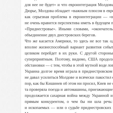
для нее не будет» и что евроинтеграция Молдов
Дюрье, Молдова обладает «важным плюсом в евр
как серьезная проблема в евроинтеграции — «
не очень нравится перспектива иметь в будущем 
«Приднестровье». Иными словами, «окончатель
объединение двух днестровских берегов.
Что же касается Америки, то здесь не все так 
вполне жизнеспособный вариант развития событ
целиком перейдет в их руки. С другой стороны
суперприятным. Поэтому, видимо, США продол
обстановки — с тем, чтобы в этой мутной воде ло
Украина долгое время играла в приднестровском
не давал усилиться Молдове и всячески пакостил
пор, как бы Кишинев об этом ни просил, Киев н
та проверяла поезда и автомашины, приезжающие 
продолжается сахарная война между Украиной и
прямым конкурентом, о чем бы ни шла речь: 
и ископаемых — или о судьбе приднестровских з