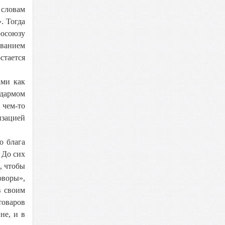
 словам
. Тогда
росоюзу
званием
стается
ами как
цдармом
 чем-то
изацией
о блага
 До сих
, чтобы
оворы»,
в своим
товаров
не, и в