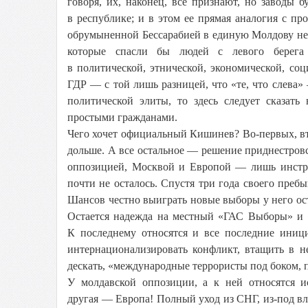
говоря, их, наконец, все признают, но заводы 
в республике; и в этом ее прямая аналогия с п
обрумыненной Бессарабией в единую Молдову нео
которые спасли бы людей с левого берега
в политической, этнической, экономической, соц
ГДР — с той лишь разницей, что «те, что слева»
политической элиты, то здесь следует сказат
простыми гражданами.
Чего хочет официальный Кишинев? Во-первых, вт
дольше. А все остальное — решение приднестров
оппозицией, Москвой и Европой — лишь инстру
почти не осталось. Спустя три года своего преб
Шансов честно выиграть новые выборы у него ост
Остается надежда на местный «ГАС Выборы» и «
К последнему относятся и все последние иниц
интернационализировать конфликт, втащить в н
дескать, «международные террористы под боком, 
У молдавской оппозиции, а к ней относятся и
другая — Европа! Полный уход из СНГ, из-под вл