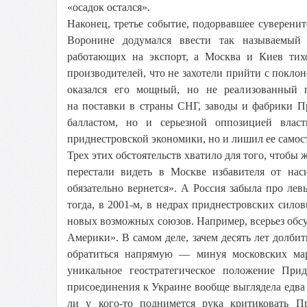
«осадок остался».
Наконец, третье событие, подорвавшее суверени
Воронине додумался ввести так называемый
работающих на экспорт, а Москва и Киев тих
производителей, что не захотели прийти с покло
оказался его мощный, но не реализованный 
на поставки в страны СНГ, заводы и фабрики П
балластом, но и серьезной оппозицией вла
приднестровской экономики, но и лишил ее самос
Трех этих обстоятельств хватило для того, чтобы 
перестали видеть в Москве избавителя от на
обязательно вернется». А Россия забыла про левы
тогда, в 2001-м, в недрах приднестровских сил
новых возможных союзов. Например, всерьез обсу
Америки». В самом деле, зачем десять лет долбит
обратиться напрямую — минуя московских ма
уникальное геостратегическое положение Пр
присоединения к Украине вообще выглядела едва
ли у кого-то поднимется рука критиковать П