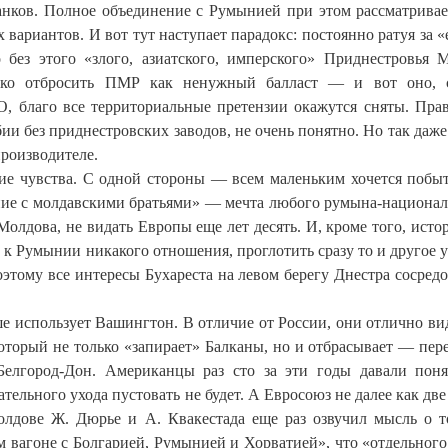
анков. Полное объединение с Румынией при этом рассматривае
 вариантов. И вот тут наступает парадокс: постоянно ратуя за 
без этого «злого, азиатского, имперского» Приднестровья 
лько отбросить ПМР как ненужный балласт — и вот оно, с
, благо все территориальные претензии окажутся сняты. Прав
ии без приднестровских заводов, не очень понятно. Но так даже
производителе.
е чувства. С одной стороны — всем маленьким хочется побыт
ение с молдавскими братьями» — мечта любого румына-национал
олдова, не видать Европы еще лет десять. И, кроме того, исто
т к Румынии никакого отношения, проглотить сразу то и другое у
оэтому все интересы Бухареста на левом берегу Днестра сосред
е использует Вашингтон. В отличие от России, они отлично ви
который не только «запирает» Балканы, но и отбрасывает — пер
город-Дон. Американцы раз сто за эти годы давали поня
тельного ухода пустовать не будет. А Евросоюз не далее как две
лдове Ж. Дюрье и А. Квакестада еще раз озвучил мысль о т
 вагоне с Болгарией, Румынией и Хорватией», что «отдельного