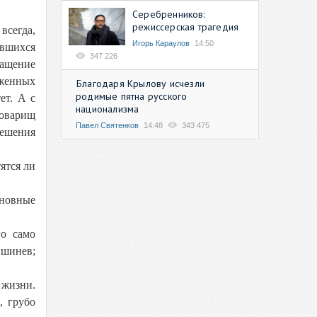
Серебренников:
режиссерская трагедия
всегда,
Игорь Караулов
14:50
авшихся
347 226
ращение
уженных
Благодаря Крылову исчезли
родимые пятна русского
ет. А с
национализма
товарищ
Павел Святенков
14:48
343 475
решения
ятся ли
сновные
го само
шинев;
 жизни.
, грубо