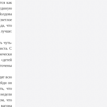
тся как
«единую
Молдова
ветлое
да, что
 лучше:
ь чуть-
иста. С
рически
 «детей
оточены
дят всю
ейди он
ть, что
 недели
ом, что
 вагона