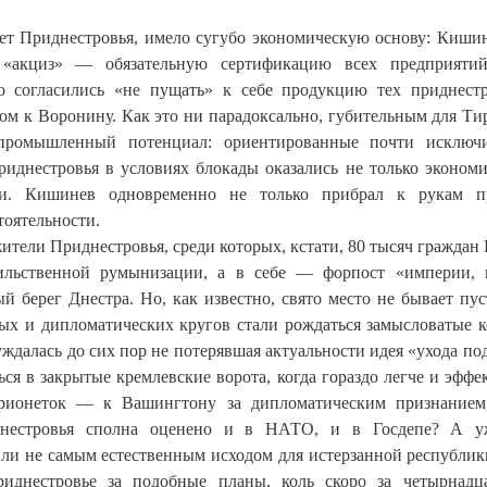
тет Приднестровья, имело сугубо экономическую основу: Киши
 «акциз» — обязательную сертификацию всех предприяти
о согласились «не пущать» к себе продукцию тех приднест
ном к Воронину. Как это ни парадоксально, губительным для Ти
промышленный потенциал: ориентированные почти исключи
риднестровья в условиях блокады оказались не только эконом
сти. Кишинев одновременно не только прибрал к рукам п
тоятельности.
жители Приднестровья, среди которых, кстати, 80 тысяч граждан 
сильственной румынизации, а в себе — форпост «империи, 
й берег Днестра. Но, как известно, свято место не бывает пус
овых и дипломатических кругов стали рождаться замысловатые 
ждалась до сих пор не потерявшая актуальности идея «ухода по
ься в закрытые кремлевские ворота, когда гораздо легче и эффе
рионеток — к Вашингтону за дипломатическим признанием,
иднестровья сполна оценено и в НАТО, и в Госдепе? А у
 ли не самым естественным исходом для истерзанной республик
риднестровье за подобные планы, коль скоро за четырнадц