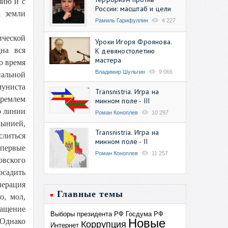
зию и с
России: масштаб и цели
а земли
Рамиль Гарифуллин
4 227
ической
Уроки Игоря Фроянова.
на вся
К девяностолетию
мастера
о время
Владимир Шульгин
9 066
альной
муниста
Transnistria. Игра на
Кремлем
минном поле - III
о линии
Роман Коноплев
10 297
мынией,
Transnistria. Игра на
слиться
минном поле - II
впервые
Роман Коноплев
11 257
овского
осадить
перация
Главные темы
о, мол,
ращение
Выборы президента РФ
Госдума РФ
Новые
 Однако
Коррупция
Интернет