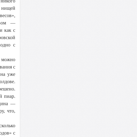
 никого
с нищей
весов»,
твом —
и как с
ровской
аодно с
к можно
вания с
ина уже
олдове.
решено.
й пиар.
едина —
у, что,
сколько
одов» с