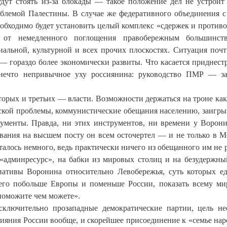
будут стоять из-за блокады — такое положение дел не устроит
роблемой Палестины. В случае же федеративного объединения 
бходимо будет установить целый комплекс «сдержек и противо
 от немедленного поглощения правобережным большинс
иальной, культурной и всех прочих плоскостях. Ситуация почт
 — гораздо более экономически развиты. Что касается приднест
ь нечто непривычное уху россиянина: руководство ПМР — з
орых и третьих — власти. Возможности держаться на троне ка
ской проблемы, коммунистические обещания населению, заигры
менты. Правда, ни этих инструментов, ни времени у Ворон
ывания на высшем посту он всем осточертел — и не только в М
алось немного, ведь практически ничего из обещанного им не 
админресурс», на бабки из мировых столиц и на безудержны
иативы Воронина относительно Левобережья, суть которых 
его побольше Европы и поменьше России, показать всему мир
поможите чем можете».
сключительно прозападные демократические партии, цель не
ияния России вообще, и скорейшее присоединение к «семье нар