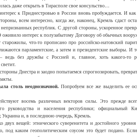
илась даже открыть в Тирасполе свое консульство…
 интерес к Приднестровью в России вновь пробуждается. И как 
тороны, всем интересно, когда же, наконец, Кремль сдаст ост
и непризнанных республик. С другой стороны, ускоренное прев
 оживило интерес к полузабытому Договору об обычных воор
 старожилы, что-то прописано про российско-натовский парит
лижаются парламентские, а затем и президентские выборы. И 
 ведь без дружбы с Россией и, главное, хоть какого-то 
светит.
 стороны Днестра и заодно попытаемся спрогнозировать, преврат
факты.
ыла столь неоднозначной.
Попробуем все же выделить ее о
ействуют восемь различных векторов силы. Это прежде все
ого руководства и населения республики; официальный Ки
 Украина и, в последнюю очередь, Кремль.
ко двух вещей: этнического суверенитета и достойного уровня
о, под каким геополитическим соусом это будет подано. Если