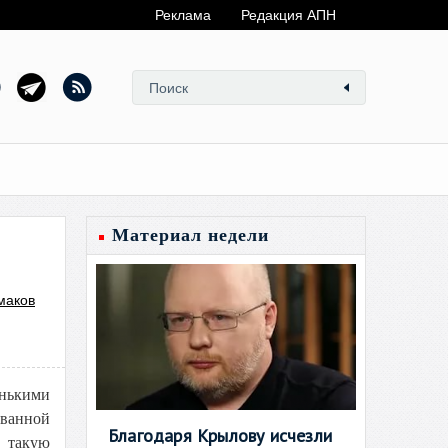
Реклама
Редакция АПН
Материал недели
маков
енькими
ованной
Благодаря Крылову исчезли
ь такую