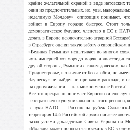
крайне желательной охраной в виде натовских т
один из предпочтительных, но, увы, малореальных
неделимую Молдову», оппозиция понимает, что 
войдет в Европу гораздо быстрее. Стоит то
демократическое будущее, членство в ЕС и НАТО
делать в Европе исключительно аграрной Бессараб
в Страсбурге оценят такую заботу о европейском 
»Великая Румыния» испытывает во многом схожи
чуть империей «от моря до моря», и «воссоедин
другой стороны, Румынии с таким довеском, как М
Приднестровье, в отличие от Бессарабии, не имее
Чаушеску» не выйдет ни при каком раскладе, и п
на одном желании — как можно меньше России!
Все это прекрасно понимает Евросоюз и еще лучш
геостратегическую уникальность этого региона, 
в руки НАТО — Россию на рубеж Смоленск-Бел
территория 14-й Российской армии после ее оконча
назад устами докладчиков Совета Европы по Мо
«Молдова может попытаться въехать в ЕС в одном