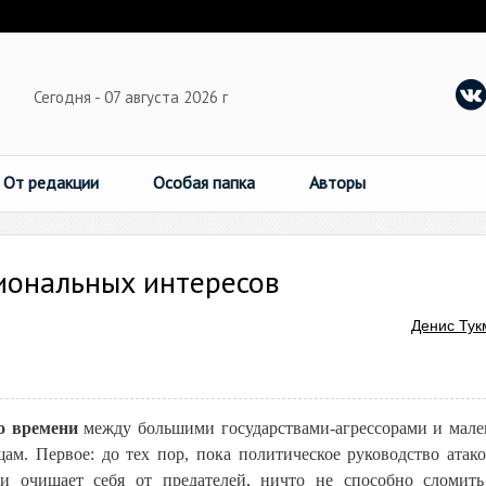
Сегодня - 07 августа 2026 г
От редакции
Особая папка
Авторы
иональных интересов
Денис Тук
о времени
между большими государствами-агрессорами и мал
ам. Первое: до тех пор, пока политическое руководство атак
и очищает себя от предателей, ничто не способно сломит