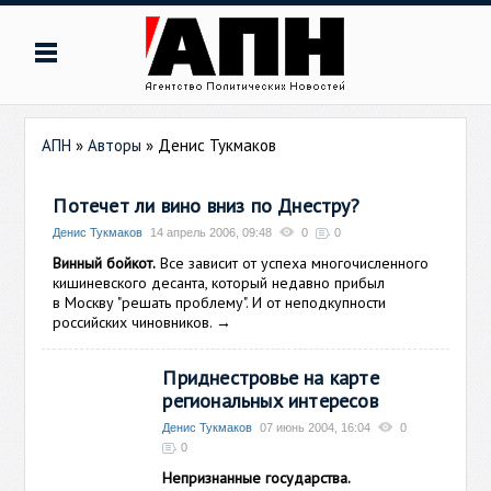
АПН
»
Авторы
»
Денис Тукмаков
Потечет ли вино вниз по Днестру?
Денис Тукмаков
14 апрель 2006, 09:48
0
0
Винный бойкот.
Все зависит от успеха многочисленного
кишиневского десанта, который недавно прибыл
в Москву "решать проблему". И от неподкупности
российских чиновников.
→
Приднестровье на карте
региональных интересов
Денис Тукмаков
07 июнь 2004, 16:04
0
0
Непризнанные государства.