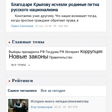
Благодаря Крылову исчезли родимые пятна
русского национализма
Константин учил другому. Что нация возникает тогда,
когда простые граждане обретают права, в
Павел Святенков
23 сен, 14:48
344 300
Главные темы
Коррупция
Выборы президента РФ
Госдума РФ
Интернет
Новые законы
Правительство
все темы →
Рейтинги
Самое читаемое
Все за сегодня
История моего пятидесятисемитства
Егор Холмогоров
02:14
407 979