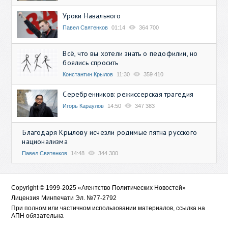
Уроки Навального
Павел Святенков
01:14
364 700
Всё, что вы хотели знать о педофилии, но
боялись спросить
Константин Крылов
11:30
359 410
Серебренников: режиссерская трагедия
Игорь Караулов
14:50
347 383
Благодаря Крылову исчезли родимые пятна русского
национализма
Павел Святенков
14:48
344 300
Copyright © 1999-2025 «Агентство Политических Новостей»
Лицензия Минпечати Эл. №77-2792
При полном или частичном использовании материалов, ссылка на
АПН обязательна