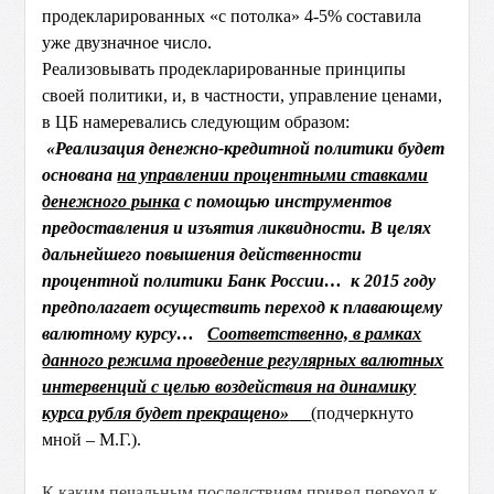
продекларированных «с потолка» 4-5% составила
уже двузначное число.
Реализовывать продекларированные принципы
своей политики, и, в частности, управление ценами,
в ЦБ намеревались следующим образом:
«Реализация денежно-кредитной политики будет
основана
на управлении процентными ставками
денежного рынка
с помощью инструментов
предоставления и изъятия ликвидности. В целях
дальнейшего повышения действенности
процентной политики Банк России… к 2015 году
предполагает осуществить переход к плавающему
валютному курсу…
Соответственно, в рамках
данного режима проведение регулярных валютных
интервенций с целью воздействия на динамику
курса рубля будет прекращено»
(подчеркнуто
мной – М.Г.).
К каким печальным последствиям привел переход к