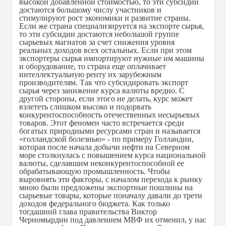
высокой добавленной стоимостью, то эти субсидии
достаются большому числу участников и
стимулируют рост экономики и развитие страны.
Если же страна специализируется на экспорте сырья,
то эти субсидии достаются небольшой группе
сырьевых магнатов за счет снижения уровня
реальных доходов всех остальных. Если при этом
экспортеры сырья импортируют нужные им машины
и оборудование, то страна еще оплачивает
интеллектуальную ренту их зарубежным
производителям. Так что субсидировать экспорт
сырья через занижение курса валюты вредно. С
другой стороны, если этого не делать, курс может
взлететь слишком высоко и подорвать
конкурентоспособность отечественных несырьевых
товаров. Этот феномен часто встречается среди
богатых природными ресурсами стран и называется
«голландской болезнью» - по примеру Голландии,
которая после начала добычи нефти на Северном
море столкнулась с повышением курса национальной
валюты, сделавшим неконкурентоспособной ее
обрабатывающую промышленность. Чтобы
выровнять эти факторы, с началом перехода к рынку
мною были предложены экспортные пошлины на
сырьевые товары, которые поначалу давали до трети
доходов федерального бюджета. Как только
тогдашний глава правительства Виктор
Черномырдин под давлением МВФ их отменил, у нас