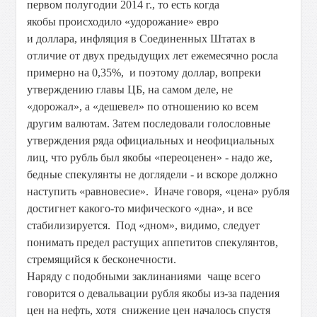
первом полугодии 2014 г., то есть когда
якобы происходило «удорожание» евро
и доллара, инфляция в Соединенных Штатах в
отличие от двух предыдущих лет ежемесячно росла
примерно на 0,35%, и поэтому доллар, вопреки
утверждению главы ЦБ, на самом деле, не
«дорожал», а «дешевел» по отношению ко всем
другим валютам. Затем последовали голословные
утверждения ряда официальных и неофициальных
лиц, что рубль был якобы «переоценен» - надо же,
бедные спекулянты не доглядели - и вскоре должно
наступить «равновесие». Иначе говоря, «цена» рубля
достигнет какого-то мифического «дна», и все
стабилизируется. Под «дном», видимо, следует
понимать предел растущих аппетитов спекулянтов,
стремящийся к бесконечности.
Наряду с подобными заклинаниями чаще всего
говорится о девальвации рубля якобы из-за падения
цен на нефть, хотя снижение цен началось спустя