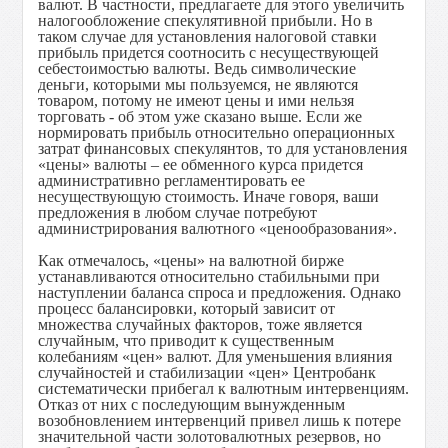
валют. В частности, предлагаете для этого
увеличить
налогообложение спекулятивной прибыли. Но в
таком случае для установления налоговой ставки
прибыль придется соотносить с несуществующей
себестоимостью валюты. Ведь символические
деньги, которыми мы пользуемся, не являются
товаром, потому не имеют цены и ими нельзя
торговать - об этом уже сказано выше. Если же
нормировать прибыль относительно операционных
затрат финансовых спекулянтов, то для установления
«цены» валюты – ее обменного курса придется
административно регламентировать ее
несуществующую стоимость. Иначе говоря, ваши
предложения в любом случае потребуют
администрирования валютного «ценообразования».
Как отмечалось, «цены» на валютной бирже
устанавливаются относительно стабильными при
наступлении баланса спроса и предложения. Однако
процесс балансировки, который зависит от
множества случайных факторов, тоже является
случайным, что приводит к существенным
колебаниям «цен» валют. Для уменьшения влияния
случайностей и стабилизации «цен» Центробанк
систематически прибегал к валютным интервенциям.
Отказ от них с последующим вынужденным
возобновлением интервенций привел лишь к потере
значительной части золотовалютных резервов, но