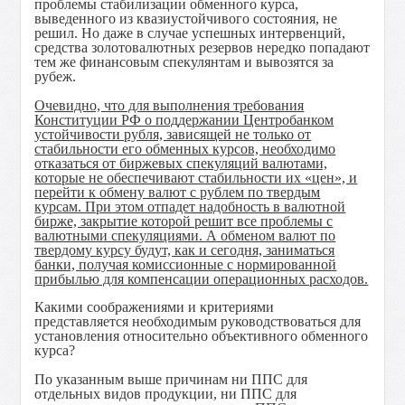
проблемы стабилизации обменного курса,
выведенного из квазиустойчивого состояния, не
решил. Но даже в случае успешных интервенций,
средства золотовалютных резервов нередко попадают
тем же финансовым спекулянтам и вывозятся за
рубеж.
Очевидно, что для выполнения требования
Конституции РФ о поддержании Центробанком
устойчивости рубля, зависящей не только от
стабильности его обменных курсов, необходимо
отказаться от биржевых спекуляций валютами,
которые не обеспечивают стабильности их «цен», и
перейти к обмену валют с рублем по твердым
курсам. При этом отпадет надобность в валютной
бирже, закрытие которой решит все проблемы с
валютными спекуляциями. А обменом валют по
твердому курсу будут, как и сегодня, заниматься
банки, получая комиссионные с нормированной
прибылью для компенсации операционных расходов.
Какими соображениями и критериями
представляется необходимым руководствоваться для
установления относительно объективного обменного
курса?
По указанным выше причинам ни ППС для
отдельных видов продукции, ни ППС для