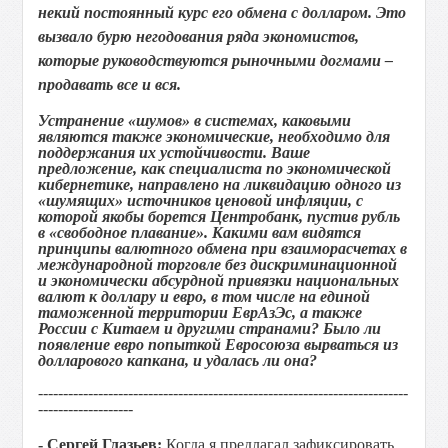
некий постоянный курс его обмена с долларом. Это
вызвало бурю негодования ряда экономистов,
которые руководствуются рыночными догмами –
продавать все и вся.
Устранение «шумов» в системах, каковыми
являются также экономические, необходимо для
поддержания их устойчивости. Ваше
предложение, как специалиста по экономической
кибернетике, направлено на ликвидацию одного из
«шумящих» источников ценовой инфляции, с
которой якобы борется Центробанк, пустив рубль
в «свободное плавание». Какими вам видятся
принципы валютного обмена при взаиморасчетах в
международной торговле без дискриминационной
и экономически абсурдной привязки национальных
валют к доллару и евро, в том числе на единой
таможенной территории ЕврАзЭ
c
, а также
России с Китаем и другими странами? Было ли
появление евро попыткой Евросоюза вырваться из
долларового капкана, и удалась ли она?
--------------------------------------------------------------------------
-------------------
- Сергей Глазьев:
Когда я предлагал зафиксировать