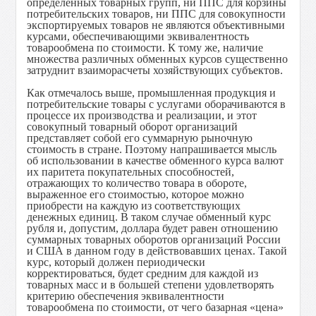
определенных товарных групп, ни ППС для корзины
потребительских товаров, ни ППС для совокупности
экспортируемых товаров не являются объективными
курсами, обеспечивающими эквивалентность
товарообмена по стоимости. К тому же, наличие
множества различных обменных курсов существенно
затруднит взаиморасчеты хозяйствующих субъектов.
Как отмечалось выше, промышленная продукция и
потребительские товары с услугами оборачиваются в
процессе их производства и реализации, и этот
совокупный товарный оборот организаций
представляет собой его суммарную рыночную
стоимость в стране. Поэтому напрашивается мысль
об использовании в качестве обменного курса валют
их паритета покупательных способностей,
отражающих то количество товара в обороте,
выраженное его стоимостью, которое можно
приобрести на каждую из соответствующих
денежных единиц. В таком случае обменный курс
рубля и, допустим, доллара будет равен отношению
суммарных товарных оборотов организаций России
и США в данном году в действовавших ценах. Такой
курс, который должен периодически
корректироваться, будет средним для каждой из
товарных масс и в большей степени удовлетворять
критерию обеспечения эквивалентности
товарообмена по стоимости, от чего базарная «цена»