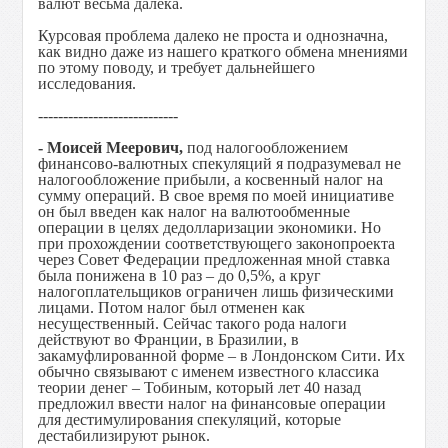
валют весьма далека.
Курсовая проблема далеко не проста и однозначна,
как видно даже из нашего краткого обмена мнениями
по этому поводу, и требует дальнейшего
исследования.
----------------------------
- Моисей Меерович,
под налогообложением
финансово-валютных спекуляций я подразумевал не
налогообложение прибыли, а косвенный налог на
сумму операций. В свое время по моей инициативе
он был введен как налог на валютообменные
операции в целях дедолларизации экономики. Но
при прохождении соответствующего законопроекта
через Совет Федерации предложенная мной ставка
была понижена в 10 раз – до 0,5%, а круг
налогоплательщиков ограничен лишь физическими
лицами. Потом налог был отменен как
несущественный. Сейчас такого рода налоги
действуют во Франции, в Бразилии, в
закамуфлированной форме – в Лондонском Сити. Их
обычно связывают с именем известного классика
теории денег – Тобиным, который лет 40 назад
предложил ввести налог на финансовые операции
для дестимулирования спекуляций, которые
дестабилизируют рынок.