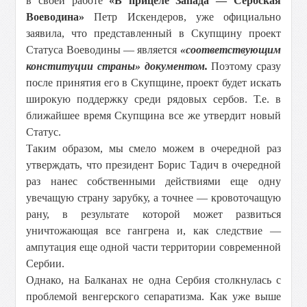
в своей работе
«В прицеле Запада — Сербская
Воеводина»
Петр Искендеров, уже официально
заявила, что представленный в Скупщину проект
Статуса Воеводины — является
«соответствующим
конституции страны» документом.
Поэтому сразу
после принятия его в Скупщине, проект будет искать
широкую поддержку среди рядовых сербов. Т.е. в
ближайшее время Скупщина все же утвердит новый
Статус.
Таким образом, мы смело можем в очередной раз
утверждать, что президент Борис Тадич в очередной
раз нанес собственными действиями еще одну
увечащую страну зарубку, а точнее — кровоточащую
рану, в результате которой может развиться
уничтожающая все гангрена и, как следствие —
ампутация еще одной части территории современной
Сербии.
Однако, на Балканах не одна Сербия столкнулась с
проблемой венгерского сепаратизма. Как уже выше