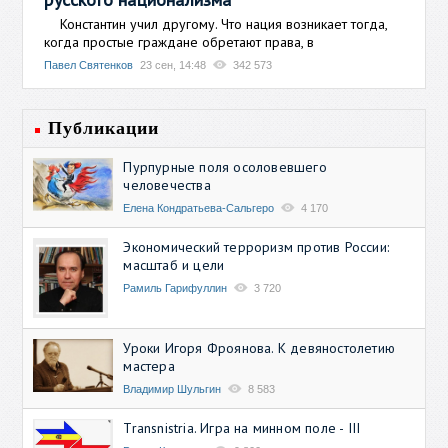
Константин учил другому. Что нация возникает тогда,
когда простые граждане обретают права, в
Павел Святенков
23 сен, 14:48
342 573
Публикации
Пурпурные поля осоловевшего
человечества
Елена Кондратьева-Сальгеро
4 170
Экономический терроризм против России:
масштаб и цели
Рамиль Гарифуллин
3 720
Уроки Игоря Фроянова. К девяностолетию
мастера
Владимир Шульгин
8 583
Transnistria. Игра на минном поле - III