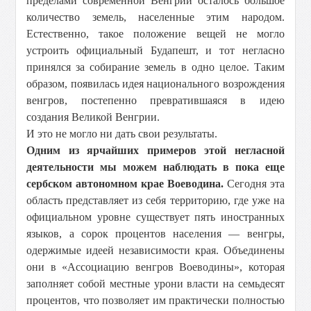
пределами современной Венгрии осталось большое
количество земель, населенные этим народом.
Естественно, такое положение вещей не могло
устроить официальный Будапешт, и тот негласно
принялся за собирание земель в одно целое. Таким
образом, появилась идея национального возрождения
венгров, постепенно превратившаяся в идею
создания Великой Венгрии.
И это не могло ни дать свои результаты.
Одним из ярчайших примеров этой негласной
деятельности мы можем наблюдать в пока еще
сербском автономном крае Воеводина.
Сегодня эта
область представляет из себя территорию, где уже на
официальном уровне существует пять иностранных
языков, а сорок процентов населения — венгры,
одержимые идеей независимости края. Объединены
они в «Ассоциацию венгров Воеводины», которая
заполняет собой местные урони власти на семьдесят
процентов, что позволяет им практически полностью