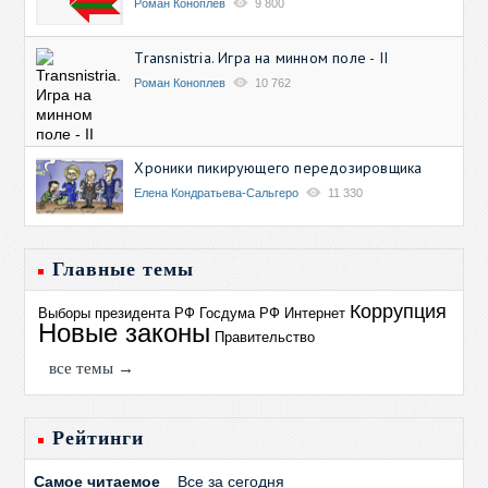
Роман Коноплев
9 800
Transnistria. Игра на минном поле - II
Роман Коноплев
10 762
Хроники пикирующего передозировщика
Елена Кондратьева-Сальгеро
11 330
Главные темы
Коррупция
Выборы президента РФ
Госдума РФ
Интернет
Новые законы
Правительство
все темы →
Рейтинги
Самое читаемое
Все за сегодня