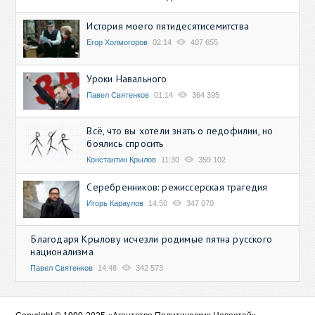
История моего пятидесятисемитства
Егор Холмогоров
02:14
407 655
Уроки Навального
Павел Святенков
01:14
364 395
Всё, что вы хотели знать о педофилии, но
боялись спросить
Константин Крылов
11:30
359 102
Серебренников: режиссерская трагедия
Игорь Караулов
14:50
347 070
Благодаря Крылову исчезли родимые пятна русского
национализма
Павел Святенков
14:48
342 573