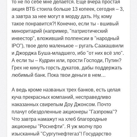
то не по себе мне делается. Еще вчера простая
акция ВТБ стоила больше 13 копеек, сегодня – 3,
а завтра за нее могут в морду дать. Ну, кому
такое понравится?! Конечно, если ты - вшивый
миноритарий (например, "патриотический
инвестор", вложивший полпенсии в "народный
IPO
"), твое дело маленькое – ругать Саакашвили
и Джорджа Буша-младшего, ибо "от них всё зло".
А если ты – Кудрин или, прости Господи, Путин?
Грех не кинуть горсть дукатов, дабы поддержать
любимый банк. Пока твои деньги в нем…
А ведь кроме названых трех банков, есть целая
куча прекрасных компаний, несправедливо
наказанных свирепым Доу Джонсом. Почто
плачут обездоленные акционеры "Газпрома"?
Что завтра намажут на хлеб благородные
акционеры "Роснефти". Я уж молчу про
изысканный "Сургутнефтегаз"! Государство