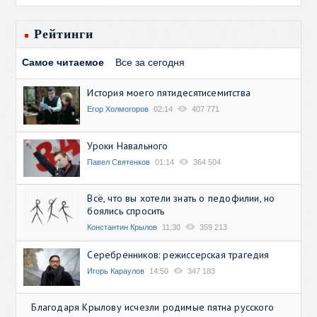
Рейтинги
Самое читаемое
Все за сегодня
История моего пятидесятисемитства
Егор Холмогоров
02:14
407 771
Уроки Навального
Павел Святенков
01:14
364 504
Всё, что вы хотели знать о педофилии, но
боялись спросить
Константин Крылов
11:30
359 213
Серебренников: режиссерская трагедия
Игорь Караулов
14:50
347 183
Благодаря Крылову исчезли родимые пятна русского