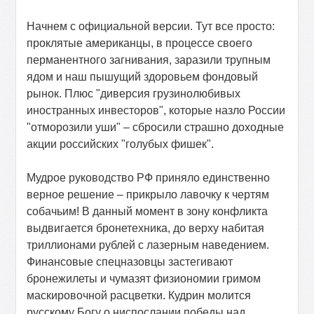
Начнем с официальной версии. Тут все просто:
проклятые американцы, в процессе своего
перманентного загнивания, заразили трупным
ядом и наш пышущий здоровьем фондовый
рынок. Плюс "диверсия грузинолюбивых
иностранных инвесторов", которые назло России
"отморозили уши" – сбросили страшно доходные
акции российских "голубых фишек".
Мудрое руководство РФ приняло единственно
верное решение – прикрыло лавочку к чертям
собачьим! В данный момент в зону конфликта
выдвигается бронетехника, до верху набитая
триллионами рублей с лазерным наведением.
Финансовые спецназовцы застегивают
бронежилеты и чумазят физиономии гримом
маскировочной расцветки. Кудрин молится
русскому Богу о ниспослании победы над