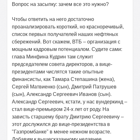
Вопрос на засыпку: зачем все это нужно?
Чтобы ответить на него достаточно
проанализировать короткий, но красноречивый,
список первых получателей наших нефтяных
сбережений. Вот скажем, ВТБ – организация с
мощным кадровым потенциалом. Судите сами:
глава Минфина Кудрин там служит
председателем совета директоров, а вице-
президентами числятся такие опытные
финансисты, как Тамара Степашина (жена),
Сергей Матвиенко (сын), Дмитрий Патрушев
(сын), Александр Сергеевич Иванов (сын).
Александр Сергеевич, кстати, у нас вундеркинд –
стал вице-премьером 24-х лет от роду. На
зависть старшему брату Дмитрию Сергеевичу –
этот дослужился до вице-президентства в
"Газпромбанке" в менее нежном возрасте.
Добавим к вышесказанному недавнее