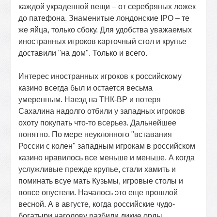
каждой украденной вещи – от серебряных ложек
до патефона. Знаменитые лондонские
IPO
– те
же яйца, только сбоку. Для удобства уважаемых
иностранных игроков карточный стол и крупье
доставили "на дом". Только и всего.
Интерес иностранных игроков к российскому
казино всегда был и остается весьма
умеренным. Наезд на ТНК-ВР и потеря
Сахалина надолго отбили у западных игроков
охоту покупать что-то всерьез. Дальнейшее
понятно. По мере неуклонного "вставания
России с колен" западным игрокам в российском
казино нравилось все меньше и меньше. А когда
услужливые прежде крупье, стали хамить и
поминать всуе мать Кузьмы, игровые столы и
вовсе опустели. Началось это еще прошлой
весной. А в августе, когда российские чудо-
богатыри наголову разбили дикие орды