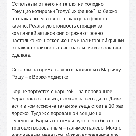
Остальным от него ни тепло, ни холодно.
Текущие котировки "голубых фишек" на бирже –
это такая же условность, как цена фишек в
казино. Реальную стоимость стоящих за
компанией активов они отражают ровно
настолько же, насколько номинал игорной фишки
отражает стоимость пластмассы, из которой она
сделана.
Оставим на время казино и заглянем в Марьину
Рощу – к Верке-модистке.
Вор не торгуется с барыгой – за ворованное
берут ровно столько, сколько за него дают. Даже
если в комиссионке такая же вещь стоит в 10 раз
дороже. Туда ж с ворованной вещью не
сунешься. Барыга потому и нужен, что без него
торговля ворованным – галимое палево. Можно
ворованным меняться. Можно ворованное друг