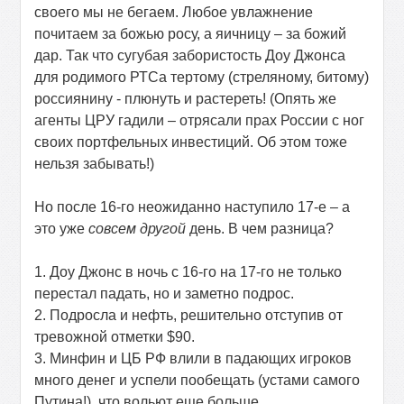
своего мы не бегаем. Любое увлажнение
почитаем за божью росу, а яичницу – за божий
дар. Так что сугубая забористость Доу Джонса
для родимого РТСа тертому (стреляному, битому)
россиянину - плюнуть и растереть! (Опять же
агенты ЦРУ гадили – отрясали прах России с ног
своих портфельных инвестиций. Об этом тоже
нельзя забывать!)
Но после 16-го неожиданно наступило 17-е – а
это уже
совсем другой
день. В чем разница?
1. Доу Джонс в ночь с 16-го на 17-го не только
перестал падать, но и заметно подрос.
2. Подросла и нефть, решительно отступив от
тревожной отметки $90.
3. Минфин и ЦБ РФ влили в падающих игроков
много денег и успели пообещать (устами самого
Путина!), что вольют еще больше.