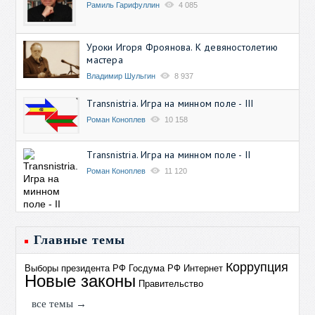
Рамиль Гарифуллин
4 085
Уроки Игоря Фроянова. К девяностолетию
мастера
Владимир Шульгин
8 937
Transnistria. Игра на минном поле - III
Роман Коноплев
10 158
Transnistria. Игра на минном поле - II
Роман Коноплев
11 120
Главные темы
Коррупция
Выборы президента РФ
Госдума РФ
Интернет
Новые законы
Правительство
все темы →