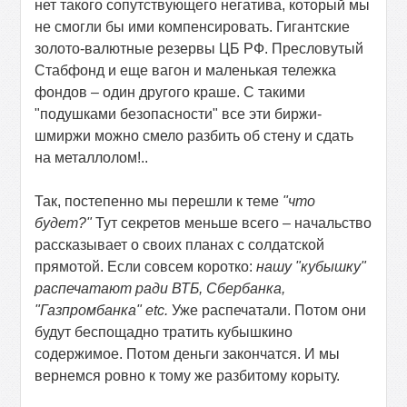
нет такого сопутствующего негатива, который мы
не смогли бы ими компенсировать. Гигантские
золото-валютные резервы ЦБ РФ. Пресловутый
Стабфонд и еще вагон и маленькая тележка
фондов – один другого краше. С такими
"подушками безопасности" все эти биржи-
шмиржи можно смело разбить об стену и сдать
на металлолом!..
Так, постепенно мы перешли к теме
"что
будет?"
Тут секретов меньше всего – начальство
рассказывает о своих планах с солдатской
прямотой. Если совсем коротко:
нашу "кубышку"
распечатают ради ВТБ, Сбербанка,
"Газпромбанка"
etc
.
Уже распечатали. Потом они
будут беспощадно тратить кубышкино
содержимое. Потом деньги закончатся. И мы
вернемся ровно к тому же разбитому корыту.