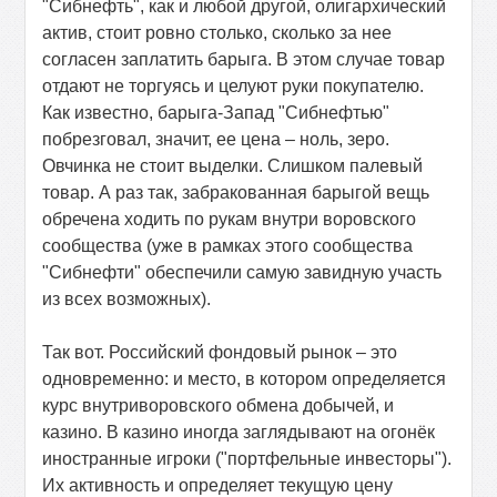
"Сибнефть", как и любой другой, олигархический
актив, стоит ровно столько, сколько за нее
согласен заплатить барыга. В этом случае товар
отдают не торгуясь и целуют руки покупателю.
Как известно, барыга-Запад "Сибнефтью"
побрезговал, значит, ее цена – ноль, зеро.
Овчинка не стоит выделки. Слишком палевый
товар. А раз так, забракованная барыгой вещь
обречена ходить по рукам внутри воровского
сообщества (уже в рамках этого сообщества
"Сибнефти" обеспечили самую завидную участь
из всех возможных).
Так вот. Российский фондовый рынок – это
одновременно: и место, в котором определяется
курс внутриворовского обмена добычей, и
казино. В казино иногда заглядывают на огонёк
иностранные игроки ("портфельные инвесторы").
Их активность и определяет текущую цену