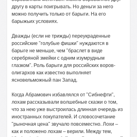
другу в карты поигрывать. Но деньги за него
можно получить только от барыги. На его
барыжьих условиях.
Дважды (если не трижды) переукраденные
российские "голубые фишки" нуждаются в
барыге не меньше, чем "браслет в виде
серебряной змейки с одним изумрудным
глазком". Роль барыги для российских воров-
олигархов как известно выполняет
ясновельможный пан Запад.
Когда Абрамович избавлялся от "Сибнефти",
лохам рассказывали волшебные сказки о том,
что за нею уже выстроилась длинная очередь из
иностранных покупателей. И словосочетание
"рыночная цена" звучало повсеместно. Лохи –
как и положено лохам – верили. Между тем,