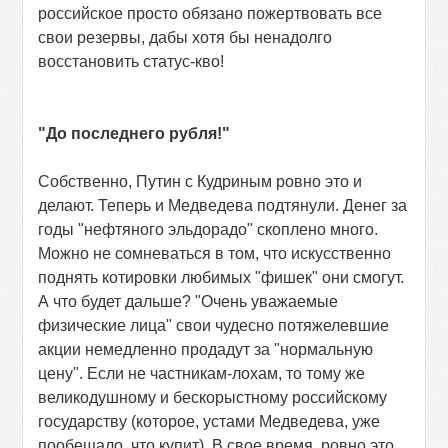
российское просто обязано пожертвовать все
свои резервы, дабы хотя бы ненадолго
восстановить статус-кво!
"До последнего рубля!"
Собственно, Путин с Кудриным ровно это и
делают. Теперь и Медведева подтянули. Денег за
годы "нефтяного эльдорадо" скоплено много.
Можно не сомневаться в том, что искусственно
поднять котировки любимых "фишек" они смогут.
А что будет дальше? "Очень уважаемые
физические лица" свои чудесно потяжелевшие
акции немедленно продадут за "нормальную
цену". Если не частникам-лохам, то тому же
великодушному и бескорыстному российскому
государству (которое, устами Медведева, уже
пообещало, что купит). В свое время, ровно это