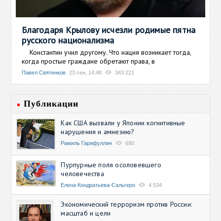
Благодаря Крылову исчезли родимые пятна
русского национализма
Константин учил другому. Что нация возникает тогда,
когда простые граждане обретают права, в
Павел Святенков
23 сен, 14:48
343 221
Публикации
Как США вызвали у Японии когнитивные
нарушения и амнезию?
Рамиль Гарифуллин
690
Пурпурные поля осоловевшего
человечества
Елена Кондратьева-Сальгеро
4 534
Экономический терроризм против России:
масштаб и цели