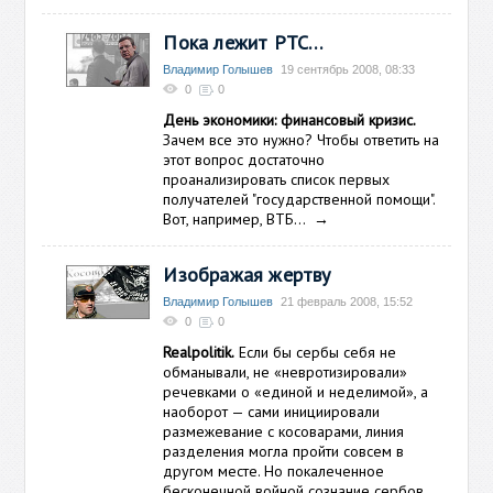
Пока лежит РТС…
Владимир Голышев
19 сентябрь 2008, 08:33
0
0
День экономики: финансовый кризис.
Зачем все это нужно? Чтобы ответить на
этот вопрос достаточно
проанализировать список первых
получателей "государственной помощи".
Вот, например, ВТБ…
→
Изображая жертву
Владимир Голышев
21 февраль 2008, 15:52
0
0
Realpolitik.
Если бы сербы себя не
обманывали, не «невротизировали»
речевками о «единой и неделимой», а
наоборот — сами инициировали
размежевание с косоварами, линия
разделения могла пройти совсем в
другом месте. Но покалеченное
бесконечной войной сознание сербов