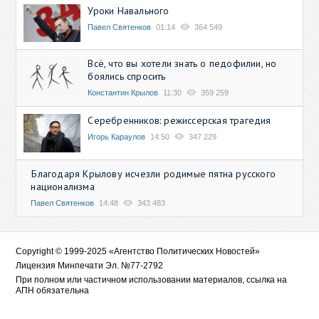
Уроки Навального
Павел Святенков
01:14
364 549
Всё, что вы хотели знать о педофилии, но
боялись спросить
Константин Крылов
11:30
359 259
Серебренников: режиссерская трагедия
Игорь Караулов
14:50
347 229
Благодаря Крылову исчезли родимые пятна русского
национализма
Павел Святенков
14:48
343 483
Copyright © 1999-2025 «Агентство Политических Новостей»
Лицензия Минпечати Эл. №77-2792
При полном или частичном использовании материалов, ссылка на
АПН обязательна