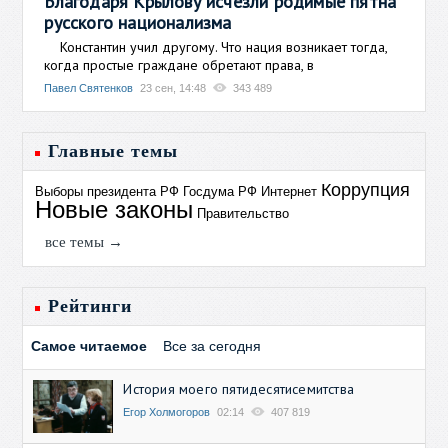
Благодаря Крылову исчезли родимые пятна
русского национализма
Константин учил другому. Что нация возникает тогда,
когда простые граждане обретают права, в
Павел Святенков
23 сен, 14:48
343 489
Главные темы
Коррупция
Выборы президента РФ
Госдума РФ
Интернет
Новые законы
Правительство
все темы →
Рейтинги
Самое читаемое
Все за сегодня
История моего пятидесятисемитства
Егор Холмогоров
02:14
407 819