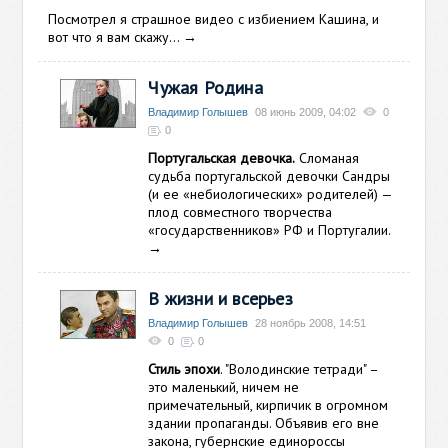
Посмотрел я страшное видео с избиением Кашина, и
вот что я вам скажу...
→
Чужая Родина
Владимир Голышев
08 июнь 2009, 04:02
0
0
Португальская девочка.
Сломаная
судьба португальской девочки Сандры
(и ее «небиологических» родителей) —
плод совместного творчества
«государственников» РФ и Португалии.
→
В жизни и всерьез
Владимир Голышев
28 ноябрь 2008, 14:51
0
0
Стиль эпохи
. "Володинские тетради" –
это маленький, ничем не
примечательный, кирпичик в огромном
здании пропаганды. Объявив его вне
закона, губернские единороссы