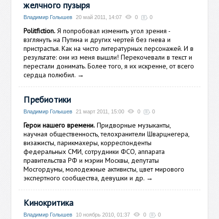
желчного пузыря
Владимир Голышев
20 май 2011, 14:07
0
0
Politfiction.
Я попробовал изменить угол зрения -
взглянуть на Путина и других чертей без гнева и
пристрастья. Как на чисто литературных персонажей. И в
результате: они из меня вышли! Перекочевали в текст и
перестали донимать. Более того, я их искренне, от всего
сердца полюбил.
→
Пребиотики
Владимир Голышев
21 март 2011, 15:00
0
0
Герои нашего времени.
Придворные музыканты,
научная общественность, телохранители Шварцнегера,
визажисты, парикмахеры, корреспонденты
федеральных СМИ, сотрудники ФСО, аппарата
правительства РФ и мэрии Москвы, депутаты
Мосгордумы, молодежные активисты, цвет мирового
экспертного сообщества, девушки и др.
→
Кинокритика
Владимир Голышев
10 ноябрь 2010, 01:37
0
0