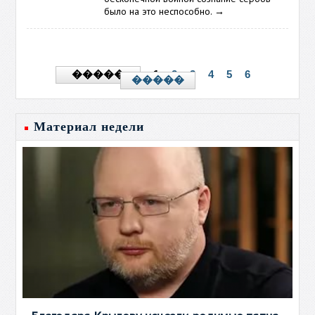
было на это неспособно.
→
1
2
3
4
5
6
�����
�����
Материал недели