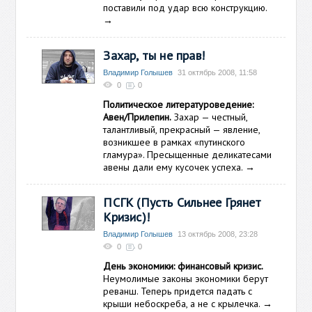
поставили под удар всю конструкцию.
→
Захар, ты не прав!
Владимир Голышев
31 октябрь 2008, 11:58
0
0
Политическое литературоведение:
Авен/Прилепин.
Захар — честный,
талантливый, прекрасный — явление,
возникшее в рамках «путинского
гламура». Пресыщенные деликатесами
авены дали ему кусочек успеха.
→
ПСГК (Пусть Сильнее Грянет
Кризис)!
Владимир Голышев
13 октябрь 2008, 23:28
0
0
День экономики: финансовый кризис.
Неумолимые законы экономики берут
реванш. Теперь придется падать с
крыши небоскреба, а не с крылечка.
→