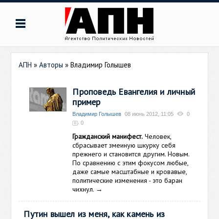
АПН
»
Авторы
»
Владимир Голышев
Проповедь Евангелия и личный
пример
Владимир Голышев
08 июнь 2012, 11:05
0
0
Гражданский манифест.
Человек,
сбрасывает змеиную шкурку себя
прежнего и становится другим. Новым.
По сравнению с этим фокусом любые,
даже самые масштабные и кровавые,
политические изменения - это баран
чихнул.
→
Путин вышел из меня, как камень из