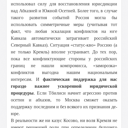
использовал силу для восстановления юрисдикции
над Абхазией и Южной Осетией. Более того, в случае
такого развития событий Россия могла бы
использовать симметричные меры (учитывая тот
факт, что любая эскалация конфликтов на юге
Кавказа автоматически затрагивает российский
Северный Кавказ). Ситуация «статус-кво» Россию (а
не только Кремль) вполне устраивает. До тех пор,
пока все конфликтующие стороны у российских
границ не нашли компромисса, «заморозка»
конфликтов выгодна нашим национальным
интересам. И
фактическая поддержка для нас
гораздо важнее ускоренной юридической
процедуры
. Если Тбилиси начнет агрессию против
осетин и абхазов, то Москва сможет оказать
поддержку последним и без всякого их признания де-
юре.
В реальности же ни казус Косово, ни воля Кремля не
имеют решающей роли при определении будущего