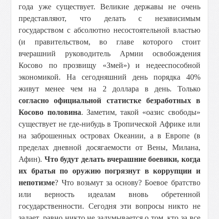
года уже существует. Великие державы не очень
представляют, что делать с независимым
государством с абсолютно несостоятельной властью
(и правительством, во главе которого стоит
вчерашний руководитель Армии освобождения
Косово по прозвищу «Змей») и недееспособной
экономикой. На сегодняшний день порядка 40%
живут менее чем на 2 доллара в день. Только
согласно официальной статистке безработных в
Косово половина
. Заметим, такой «оазис свободы»
существует не где-нибудь в Тропической Африке или
на заброшенных островах Океании, а в Европе (в
пределах дневной досягаемости от Вены, Милана,
Афин).
Что будут делать вчерашние боевики, когда
их братья по оружию погрязнут в коррупции и
непотизме
? Что возьмут за основу? Боевое братство
или верность идеалам вновь обретенной
государственности. Сегодня эти вопросы никто не
задает, равно никто не задумывается о том, кто за все