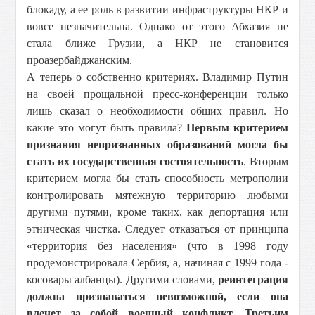
блокаду, а ее роль в развитии инфраструктуры НКР и
вовсе незначительна. Однако от этого Абхазия не
стала ближе Грузии, а НКР не становится
проазербайджанским.
А теперь о собственно критериях. Владимир Путин
на своей прощальной пресс-конференции только
лишь сказал о необходимости общих правил. Но
какие это могут быть правила?
Первым критерием
признания непризнанных образований могла бы
стать их государственная состоятельность
. Вторым
критерием могла бы стать способность метрополии
контролировать мятежную территорию любыми
другими путями, кроме таких, как депортация или
этническая чистка. Следует отказаться от принципа
«территория без населения» (что в 1998 году
продемонстрировала Сербия, а, начиная с 1999 года -
косовары албанцы). Другими словами,
реинтеграция
должна признаваться невозможной, если она
влечет за собой военный конфликт.
Третьим