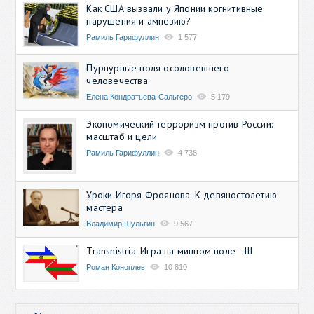
Как США вызвали у Японии когнитивные
нарушения и амнезию?
Рамиль Гарифуллин
1 577
Пурпурные поля осоловевшего
человечества
Елена Кондратьева-Сальгеро
5 179
Экономический терроризм против России:
масштаб и цели
Рамиль Гарифуллин
4 738
Уроки Игоря Фроянова. К девяностолетию
мастера
Владимир Шульгин
9 567
Transnistria. Игра на минном поле - III
Роман Коноплев
10 810