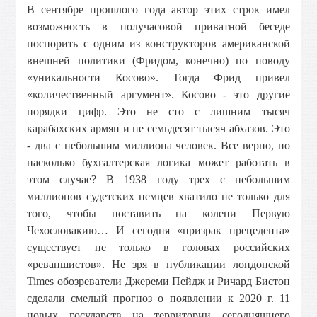
В сентябре прошлого года автор этих строк имел
возможность в получасовой приватной беседе
поспорить с одним из конструкторов американской
внешней политики (Фридом, конечно) по поводу
«уникальности Косово». Тогда Фрид привел
«количественный аргумент». Косово - это другие
порядки цифр. Это не сто с лишним тысяч
карабахских армян и не семьдесят тысяч абхазов. Это
- два с небольшим миллиона человек. Все верно, но
насколько бухгалтерская логика может работать в
этом случае? В 1938 году трех с небольшим
миллионов судетских немцев хватило не только для
того, чтобы поставить на колени Первую
Чехословакию… И сегодня «призрак прецедента»
существует не только в головах российских
«реваншистов». Не зря в публикации лондонской
Times обозреватели Джереми Пейдж и Ричард Бистон
сделали смелый прогноз о появлении к 2020 г. 11
новых государств на территории сегодняшнего