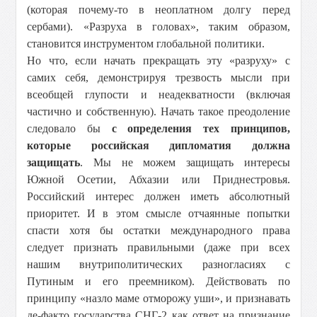
(которая почему-то в неоплатном долгу перед
сербами). «Разруха в головах», таким образом,
становится инструментом глобальной политики.
Но что, если начать прекращать эту «разруху» с
самих себя, демонстрируя трезвость мысли при
всеобщей глупости и неадекватности (включая
частично и собственную). Начать такое преодоление
следовало бы
с определения тех принципов,
которые российская дипломатия должна
защищать
. Мы не можем защищать интересы
Южной Осетии, Абхазии или Приднестровья.
Российский интерес должен иметь абсолютный
приоритет. И в этом смысле отчаянные попытки
спасти хотя бы остатки международного права
следует признать правильными (даже при всех
нашим внутриполитических разногласиях с
Путиным и его преемником). Действовать по
принципу «назло маме отморожу уши», и признавать
де-факто государства СНГ-2 как ответ на признание