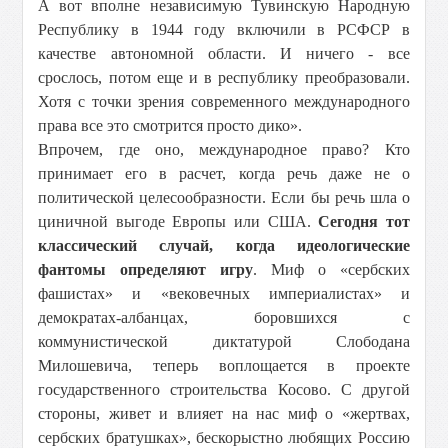
А вот вполне независимую Тувинскую Народную
Республику в 1944 году включили в РСФСР в
качестве автономной области. И ничего - все
срослось, потом еще и в республику преобразовали.
Хотя с точки зрения современного международного
права все это смотрится просто дико».
Впрочем, где оно, международное право? Кто
принимает его в расчет, когда речь даже не о
политической целесообразности. Если бы речь шла о
циничной выгоде Европы или США.
Сегодня тот
классический случай, когда идеологические
фантомы определяют игру
. Миф о «сербских
фашистах» и «вековечных империалистах» и
демократах-албанцах, боровшихся с
коммунистической диктатурой Слободана
Милошевича, теперь воплощается в проекте
государственного строительства Косово. С другой
стороны, живет и влияет на нас миф о «жертвах,
сербских братушках», бескорыстно любящих Россию