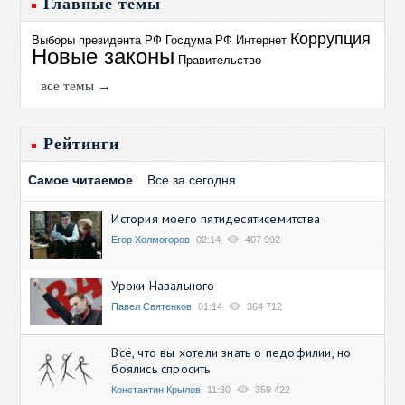
Главные темы
Коррупция
Выборы президента РФ
Госдума РФ
Интернет
Новые законы
Правительство
все темы →
Рейтинги
Самое читаемое
Все за сегодня
История моего пятидесятисемитства
Егор Холмогоров
02:14
407 992
Уроки Навального
Павел Святенков
01:14
364 712
Всё, что вы хотели знать о педофилии, но
боялись спросить
Константин Крылов
11:30
359 422