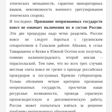
этнических меньшинств, гарантии миноритарных
языков, невозможность военного урегулирования
этнических споров).
И последнее.
Признание непризнанных государств
вовсе не означает включения их в состав России
.
Эти две процедуры надо четко разделять. России
вовсе не следует бороться с грузинским
сепаратизмом в Гальском районе Абхазии, в селах
Тамарашени и Кехви в Южной Осетии или получать,
помимо калининградского, второй анклав –
тираспольский. Тем паче, что во всех трех случаях
местная элита вовсе не грезит о приходе российских
прокуроров и послушных Кремлю губернаторов.
Только обозначив четкие критерии признания
непризнанных государств, просчитав наши
ресурсные возможности, проведя серьезную
пропагандистскую и дипломатическую работу,
Россия может попытаться взяться за решение
проблемы непризнанных образований.