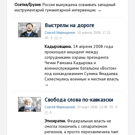
Осетия/Грузия
. Россия вынуждена осваивать западный
инструментарий гуманитарной интервенции.
→
Выстрелы на дороге
Сергей Маркедонов
18 апрель 2008, 17:21
0
0
Кадыровщина.
14 апреля 2008 года
произошел инцидент между
сотрудниками охраны президента
Чечни Рамзана Кадырова и
военнослужащими батальона «Восток»
под командованием Сулима Ямадаева.
Схлестнулись военные и местная власть.
→
Свобода слова по-кавказски
Сергей Маркедонов
20 март 2008, 13:48
0
0
Этнократии.
Федеральная власть не
смогла покончить с сепаратизмом
регионов, а просто перезаключила пакт