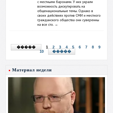
с местными баронами. У них украли
возможность дискутировать на
общенациональные темы. Однако в
своих действиях против СМИ и местного
гражданского общества они суверенны
на все сто.
→
1
2
3
4
5
6
7
8
9
�����
10
�����
Материал недели