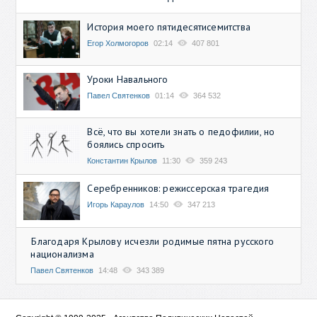
История моего пятидесятисемитства
Егор Холмогоров
02:14
407 801
Уроки Навального
Павел Святенков
01:14
364 532
Всё, что вы хотели знать о педофилии, но
боялись спросить
Константин Крылов
11:30
359 243
Серебренников: режиссерская трагедия
Игорь Караулов
14:50
347 213
Благодаря Крылову исчезли родимые пятна русского
национализма
Павел Святенков
14:48
343 389