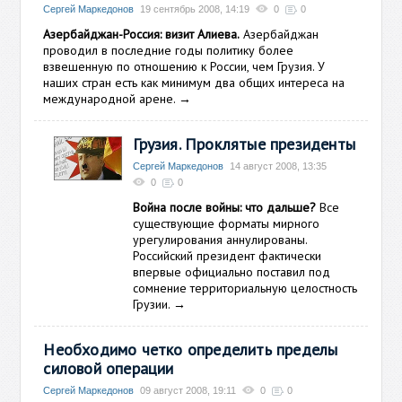
Сергей Маркедонов
19 сентябрь 2008, 14:19
0
0
Азербайджан-Россия: визит Алиева.
Азербайджан
проводил в последние годы политику более
взвешенную по отношению к России, чем Грузия. У
наших стран есть как минимум два общих интереса на
международной арене.
→
Грузия. Проклятые президенты
Сергей Маркедонов
14 август 2008, 13:35
0
0
Война после войны: что дальше?
Все
существующие форматы мирного
урегулирования аннулированы.
Российский президент фактически
впервые официально поставил под
сомнение территориальную целостность
Грузии.
→
Необходимо четко определить пределы
силовой операции
Сергей Маркедонов
09 август 2008, 19:11
0
0