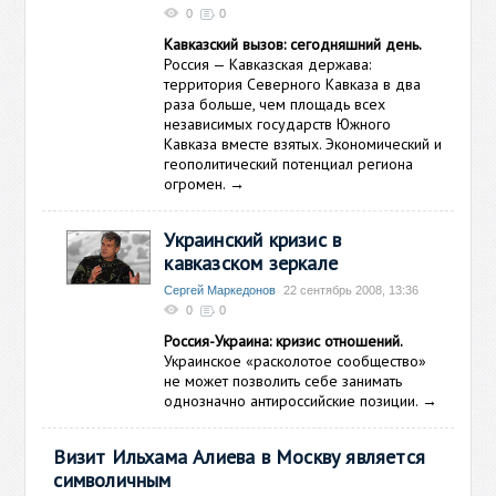
0
0
Кавказский вызов: сегодняшний день.
Россия — Кавказская держава:
территория Северного Кавказа в два
раза больше, чем площадь всех
независимых государств Южного
Кавказа вместе взятых. Экономический и
геополитический потенциал региона
огромен.
→
Украинский кризис в
кавказском зеркале
Сергей Маркедонов
22 сентябрь 2008, 13:36
0
0
Россия-Украина: кризис отношений.
Украинское «расколотое сообщество»
не может позволить себе занимать
однозначно антироссийские позиции.
→
Визит Ильхама Алиева в Москву является
символичным