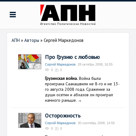
АПН
»
Авторы
»
Сергей Маркедонов
Про Грузию с любовью
Сергей Маркедонов
28 октябрь 2008, 16:55
0
0
Грузинская война.
Война была
проиграна Саакашвили не 8-го и не 13-
го августа 2008 года. Сражение за
души осетин и абхазов он проиграл
намного раньше.
→
Осторожность
Сергей Маркедонов
30 сентябрь 2008, 14:55
0
0