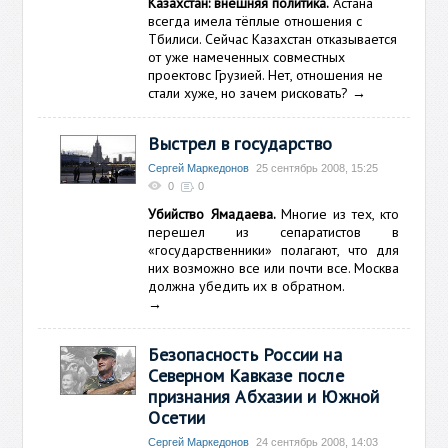
Казахстан: внешняя политика.
Астана
всегда имела тёплые отношения с
Тбилиси. Сейчас Казахстан отказывается
от уже намеченных совместных
проектовс Грузией. Нет, отношения не
стали хуже, но зачем рисковать?
→
Выстрел в государство
Сергей Маркедонов
25 сентябрь 2008, 15:25
0
0
Убийство Ямадаева.
Многие из тех, кто
перешел из сепаратистов в
«государственники» полагают, что для
них возможно все или почти все. Москва
должна убедить их в обратном.
→
Безопасность России на
Северном Кавказе после
признания Абхазии и Южной
Осетии
Сергей Маркедонов
24 сентябрь 2008, 14:03