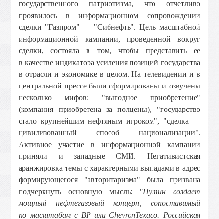
государственного патриотизма, что отчетливо
проявилось в информационном сопровождении
сделки "Газпром" — "Сибнефть". Цель масштабной
информационной кампании, проведенной вокруг
сделки, состояла в том, чтобы представить ее
в качестве индикатора усиления позиций государства
в отрасли и экономике в целом. На телевидении и в
центральной прессе были сформированы и озвучены
несколько мифов: "выгодное приобретение"
(компания приобретена за полцены), "государство
стало крупнейшим нефтяным игроком", "сделка —
цивилизованный способ национализации".
Активное участие в информационной кампании
приняли и западные СМИ. Негативистская
аранжировка темы с характерными выпадами в адрес
формирующегося "авторитаризма" была призвана
подчеркнуть основную мысль:
"Путин создает
мощный нефтегазовый концерн, сопоставимый
по масштабам с ВР или ChevronTexaco. Российская