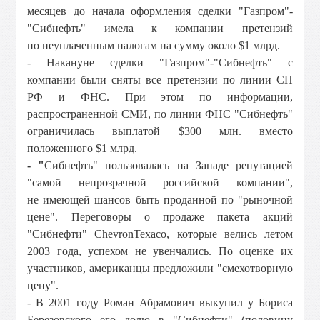
месяцев до начала оформления сделки "Газпром"-
"Сибнефть" имела к компании претензий
по неуплаченным налогам на сумму около $1 млрд.
- Накануне сделки "Газпром"-"Сибнефть" с
компании были сняты все претензии по линии СП
РФ и ФНС. При этом по информации,
распространенной СМИ, по линии ФНС "Сибнефть"
ограничилась выплатой $300 млн. вместо
положенного $1 млрд.
- "
Сибнефть" пользовалась на Западе репутацией
"самой непрозрачной российской компании",
не имеющей шансов быть проданной по "рыночной
цене". Переговоры о продаже пакета акций
"Сибнефти" ChevronTexaco, которые велись летом
2003 года, успехом не увенчались. По оценке их
участников, американцы предложили "смехотворную
цену".
- В 2001 году Роман Абрамович выкупил у Бориса
Березовского его долю в "Сибнефти" (половину