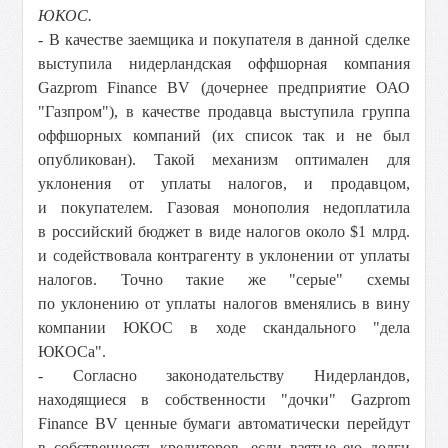
ЮКОС.
- В качестве заемщика и покупателя в данной сделке
выступила нидерландская оффшорная компания
Gazprom Finance BV (дочернее предприятие ОАО
"Газпром"), в качестве продавца выступила группа
оффшорных компаний (их список так и не был
опубликован). Такой механизм оптимален для
уклонения от уплаты налогов, и продавцом,
и покупателем. Газовая монополия недоплатила
в российский бюджет в виде налогов около $1 млрд.
и содействовала контрагенту в уклонении от уплаты
налогов. Точно такие же "серые" схемы
по уклонению от уплаты налогов вменялись в вину
компании ЮКОС в ходе скандального "дела
ЮКОСа".
- Согласно законодательству Нидерландов,
находящиеся в собственности "дочки" Gazprom
Finance BV ценные бумаги автоматически перейдут
в собственность кредиторов, если взятые ею долги