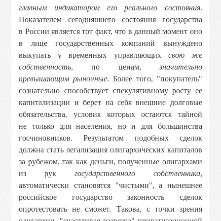
главным индикатором
его реального состояния
.
Показателем сегодняшнего состояния государства
в России является тот факт, что в данный момент оно
в лице государственных компаний вынуждено
выкупать у временных управляющих
свою же
собственность
, по ценам,
значительно
превышающим рыночные
. Более того, "покупатель"
сознательно способствует спекулятивному росту ее
капитализации и берет на себя внешние долговые
обязательства, условия которых остаются тайной
не только для населения, но и для большинства
госчиновников. Результатом подобных сделок
должна стать легализация олигархических капиталов
за рубежом, так как деньги, полученные олигархами
из рук
государственного
собственника
,
автоматически становятся "чистыми", а нынешнее
российское государство законность сделок
опротестовать не сможет. Такова, с точки зрения
олигархии, "счастливая развязка" приватизационной