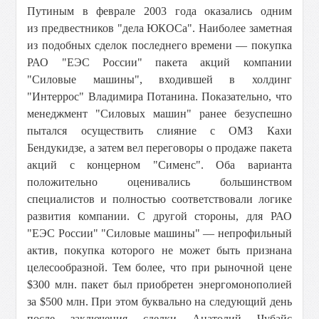
Путиным в феврале 2003 года оказались одним
из предвестников "дела ЮКОСа". Наиболее заметная
из подобных сделок последнего времени — покупка
РАО "ЕЭС России" пакета акций компании
"Силовые машины", входившей в холдинг
"Интеррос" Владимира Потанина. Показательно, что
менеджмент "Силовых машин" ранее безуспешно
пытался осуществить слияние с ОМЗ Кахи
Бендукидзе, а затем вел переговоры о продаже пакета
акций с концерном "Сименс". Оба варианта
положительно оценивались большинством
специалистов и полностью соответствовали логике
развития компании. С другой стороны, для РАО
"ЕЭС России" "Силовые машины" — непрофильный
актив, покупка которого не может быть признана
целесообразной. Тем более, что при рыночной цене
$300 млн. пакет был приобретен энергомонополией
за $500 млн. При этом буквально на следующий день
после заключения сделки Анатолий Чубайс