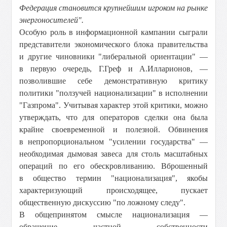
Федерация становится крупнейшим игроком на рынке
энергоносителей".
Особую роль в информационной кампании сыграли
представители экономического блока правительства
и другие чиновники "либеральной ориентации" —
в первую очередь, Г.Греф и А.Илларионов, —
позволившие себе демонстративную критику
политики "ползучей национализации" в исполнении
"Газпрома". Учитывая характер этой критики, можно
утверждать, что для операторов сделки она была
крайне своевременной и полезной. Обвинения
в непропорциональном "усилении государства" —
необходимая дымовая завеса для столь масштабных
операций по его обескровливанию. Вброшенный
в общество термин "национализация", якобы
характеризующий происходящее, пускает
общественную дискуссию "по ложному следу".
В общепринятом смысле национализация —
обращение частной собственности