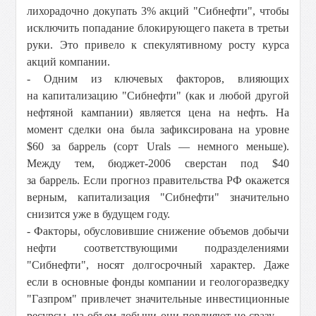
лихорадочно докупать 3% акций "Сибнефти", чтобы
исключить попадание блокирующего пакета в третьи
руки. Это привело к спекулятивному росту курса
акций компании.
- Одним из ключевых факторов, влияющих
на капитализацию "Сибнефти" (как и любой другой
нефтяной кампании) является цена на нефть. На
момент сделки она была зафиксирована на уровне
$60 за баррель (сорт Urals — немного меньше).
Между тем, бюджет-2006 сверстан под $40
за баррель. Если прогноз правительства РФ окажется
верным, капитализация "Сибнефти" значительно
снизится уже в будущем году.
- Факторы, обусловившие снижение объемов добычи
нефти соответствующими подразделениями
"Сибнефти", носят долгосрочный характер. Даже
если в основные фонды компании и геологоразведку
"Газпром" привлечет значительные инвестиционные
ресурсы, на объем добычи они повлияют не сразу —