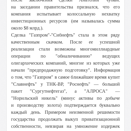
на заседании правительства признался, что его
компания испытывает колоссальную нехватку
инвестиционных ресурсов (им называлась сумма
около $8 млрд.).
Сделка "Газпром"-"Сибнефть" стала в этом ряду
качественным скачком. После ее успешной
реализации стали возможны многомиллиардные
операции по "обналичиванию" ведущих
олигархических компаний, многие из которых уже
начали "предпродажную подготовку". Информация
о том, что "Газпром" в самое ближайшее время купит
"Славнефть" у ТНК-ВР, "Роснефть" — большой
пакет "Сургутнефтегаз", а "АЛРОСА" —
"Норильский никель" (минус активы по добыче
и производству золота) подтверждается буквально
каждый день. Примером неизменной решимости
государства продолжать выкуп приватизационной
собственности, невзирая на умножение издержек