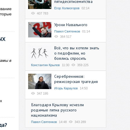
пятидесятисемитства
Егор Холмогоров
02:14
ование
407 783
торые
Уроки Навального
Павел Святенков
01:14
364 517
ЫХ
Всё, что вы хотели знать
о педофилии, но
боялись спросить
бамы в
Константин Крылов
11:30
359 225
Серебренников:
режиссерская трагедия
Игорь Караулов
14:50
347 195
х
Благодаря Крылову исчезли
родимые пятна русского
национализма
Павел Святенков
14:48
343 289
да?