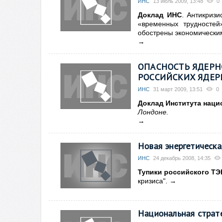
ИНС
13 июль 2009, 13:48
0
Доклад ИНС
. Антикриз
«временных трудносте
обострены экономическим
→
ОПАСНОСТЬ ЯДЕРН
РОССИЙСКИХ ЯДЕР
ИНС
31 март 2009, 13:51
0
Доклад Института наци
Лондоне.
→
Новая энергетическа
ИНС
24 декабрь 2008, 14:35
Тупики российского ТЭ
кризиса
". →
Национальная страте