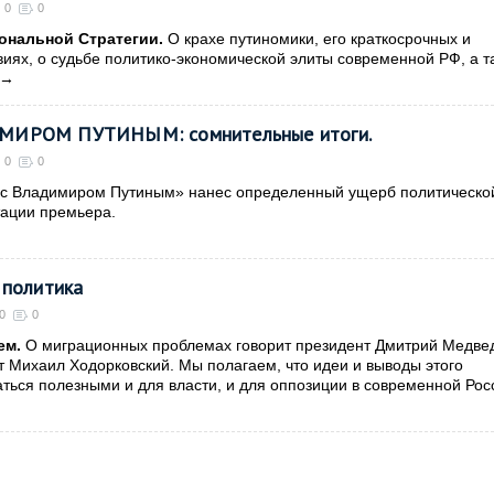
0
0
ональной Стратегии.
О крахе путиномики, его краткосрочных и
иях, о судьбе политико-экономической элиты современной РФ, а т
→
МИРОМ ПУТИНЫМ: сомнительные итоги.
0
0
 с Владимиром Путиным» нанес определенный ущерб политическо
ации премьера.
 политика
0
0
ем.
О миграционных проблемах говорит президент Дмитрий Медве
т Михаил Ходорковский. Мы полагаем, что идеи и выводы этого
ться полезными и для власти, и для оппозиции в современной Рос