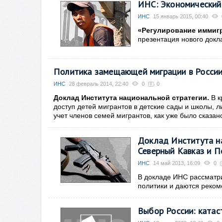
ИНС: Экономический 
ИНС
15 январь 2015, 00:40
«Регулирование иммиг
презентация нового докл
Политика замещающей миграции в России
ИНС
28 февраль 2014, 22:40
0
0
Доклад Института национальной стратегии.
В к
доступ детей мигрантов в детские сады и школы, 
учет членов семей мигрантов, как уже было сказан
Доклад Института на
Северный Кавказ и 
ИНС
14 май 2013, 16:09
0
В докладе ИНС рассматр
политики и даются реком
Выбор России: катас