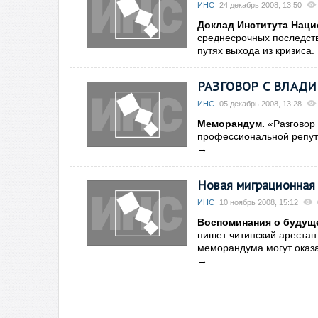
ИНС
24 декабрь 2008, 13:50
Доклад Института Наци
среднесрочных последств
путях выхода из кризиса.
РАЗГОВОР С ВЛАДИ
ИНС
05 декабрь 2008, 13:28
Меморандум.
«Разговор
профессиональной репут
→
Новая миграционная
ИНС
10 ноябрь 2008, 15:12
Воспоминания о будущ
пишет читинский арестан
меморандума могут оказа
→