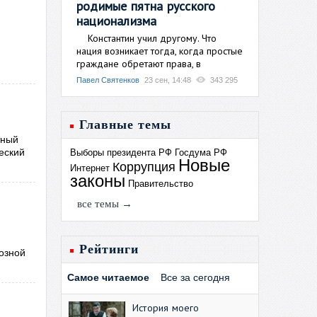
родимые пятна русского
национализма
Константин учил другому. Что
нация возникает тогда, когда простые
граждане обретают права, в
Павел Святенков
23 сен, 14:48
343 295
Главные темы
тный
еский
Выборы президента РФ
Госдума РФ
Новые
Коррупция
Интернет
законы
Правительство
все темы →
Рейтинги
озной
Самое читаемое
Все за сегодня
История моего