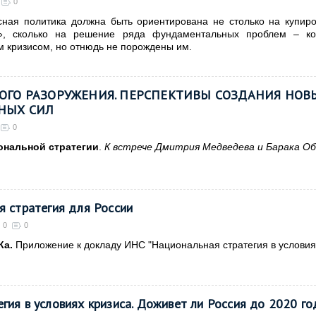
0
исная политика должна быть ориентирована не столько на купир
й», сколько на решение ряда фундаментальных проблем – ко
 кризисом, но отнюдь не порождены им.
ОГО РАЗОРУЖЕНИЯ. ПЕРСПЕКТИВЫ СОЗДАНИЯ НОВ
НЫХ СИЛ
0
ональной стратегии
.
К встрече Дмитрия Медведева и Барака О
я стратегия для России
0
0
Ка.
Приложение к докладу ИНС "
Национальная стратегия в условия
гия в условиях кризиса. Доживет ли Россия до 2020 го