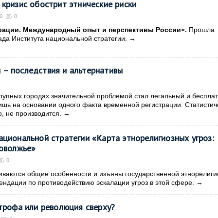
кризис обострит этнические риски
0
0
рации. Международный опыт и перспективы России».
Прошла
ада Института национальной стратегии.
→
 – последствия и альтернативы
рупных городах значительной проблемой стал легальный и беспла
лишь на основании одного факта временной регистрации. Статистич
о, не производится.
→
циональной стратегии «Карта этнорелигиозных угроз:
Поволжье»
0
иваются общие особенности и изъяны государственной этнорелиги
ендации по противодействию эскалации угроз в этой сфере.
→
трофа или революция сверху?