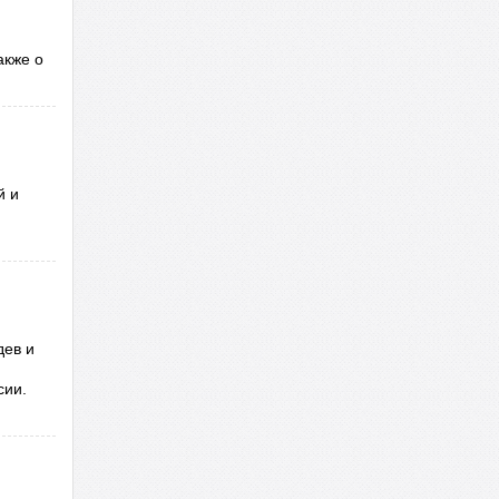
акже о
й и
дев и
сии.