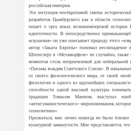
российская империя.
Эта интуиция неотвратимой смены историческо
разработок Цымбурского как в области геополит
пишет о трех веках великоимперской истории
идентичности. В непосредственно примыкающей
искушения
» он уже описывает природу этого «и
автор «Заката Европы» понимал несовпадение 
Шпенглеру в «Метаморфозе» не случайно, также 
моментов столь неприемлемой для либеральной
«Письма вождям Советского Союза». В начальных 
от своего филологического мира, от своей ино
филологии и одного из крупнейших специалисто
способности одной высокой культуры понимат
традиции Томасом Манном, выступал наибо
«антигуманистического» миропонимания, которо
геополитики».
Признаться, мне лично никогда не были близки
культурной замкнутости. Мне представляется, что