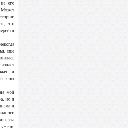
 на его
. Может
историю
ть, что
перейти
некогда
ья, еще
инилась
ризнает
яжена и
ой зоны
 на мой
а, но и
лизма и
падного
ию, эта
 уже не