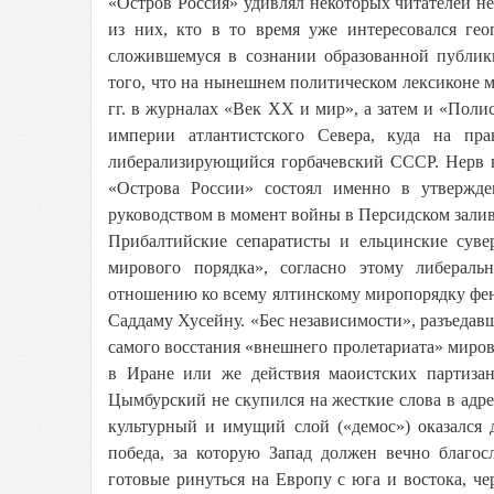
«Остров Россия» удивлял некоторых читателей не
из них, кто в то время уже интересовался ге
сложившемуся в сознании образованной публик
того, что на нынешнем политическом лексиконе 
гг. в журналах «Век XX и мир», а затем и «Пол
империи атлантистского Севера, куда на пр
либерализирующийся горбачевский СССР. Нерв 
«Острова России» состоял именно в утвержде
руководством в момент войны в Персидском залив
Прибалтийские сепаратисты и ельцинские суве
мирового порядка», согласно этому либерал
отношению ко всему ялтинскому миропорядку фе
Саддаму Хусейну. «Бес независимости», разъедав
самого восстания «внешнего пролетариата» миро
в Иране или же действия маоистских партиза
Цымбурский не скупился на жесткие слова в ад
культурный и имущий слой («демос») оказался 
победа, за которую Запад должен вечно благо
готовые ринуться на Европу с юга и востока, че