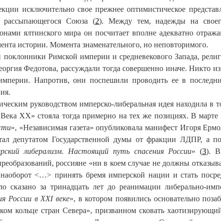
рекции исключительно свое прежнее оптимистическое представ
и рассыпающегося Союза (
2
). Между тем, надежды на свое
монами ялтинского мира он посчитает вполне адекватно отра
ента истории. Момента знаменательного, но неповторимого.
ти поклонники Римской империи и средневекового Запада, рели
оргия Федотова, рассуждали тогда совершенно иначе. Никто из
империи. Напротив, они поспешили проводить ее в последн
ия.
ческим руководством имперско-либеральная идея находила в т
Века XX» стояла тогда примерно на тех же позициях. В марте 1
сти
», «Независимая газета» опубликовала манифест Игоря Ермо
стал депутатом Государственной думы от фракции ЛДПР, а 
рский либерализм. Настоящий путь спасения России
» (
3
). В
реобразований, россияне «ни в коем случае не должны отказыва
, наоборот <…> принять бремя имперской нации и стать поср
о сказано за тринадцать лет до реанимации либерально-имп
я России в XXI веке
», в котором появились основательно поза
ском кольце стран Севера», призванном сковать хаотизирующи