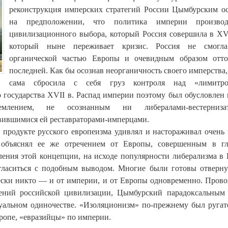
реконструкция имперских стратегий России Цымбурским о
на предположении, что политика империи произво
цивилизационного выбора, который Россия совершила в XVI
который ныне переживает кризис. Россия не смогла
органической частью Европы и очевидным образом отто
последней. Как бы осознав неорганичность своего имперства,
сама сбросила с себя груз контроля над «лимитр
 государства XVII в. Распад империи поэтому был обусловлен
млением, не осознанным ни либералами-вестернизат
вившимися ей реставраторами-имперцами.
 продукте русского европеизма удивлял и настораживал очень
 объяснял ее же отречением от Европы, совершенным в гл
ления этой концепции, на исходе популярности либерализма в 
гласиться с подобным выводом. Многие были готовы отверну
ески никто — и от империи, и от Европы одновременно. Прово
лений российской цивилизации, Цымбурский парадоксальным
туальном одиночестве. «Изоляционизм» по-прежнему был руга
ропе, «евразийцы» по империи.