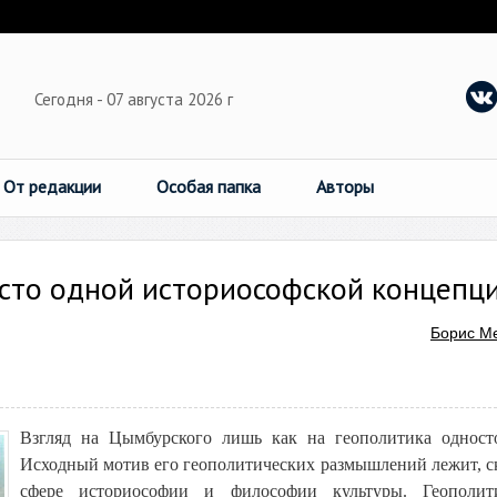
Сегодня - 07 августа 2026 г
От редакции
Особая папка
Авторы
есто одной историософской концепц
Борис М
Взгляд на Цымбурского лишь как на геополитика одност
Исходный мотив его геополитических размышлений лежит, ск
сфере историософии и философии культуры. Геополити