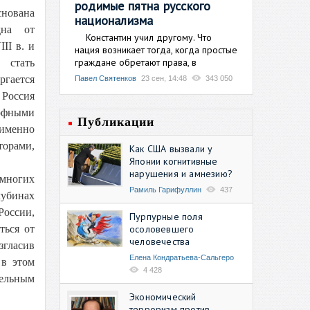
родимые пятна русского
снована
национализма
дна от
Константин учил другому. Что
II в. и
нация возникает тогда, когда простые
граждане обретают права, в
 стать
ргается
Павел Святенков
23 сен, 14:48
343 050
 Россия
офными
Публикации
 именно
орами,
Как США вызвали у
Японии когнитивные
нарушения и амнезию?
 многих
Рамиль Гарифуллин
437
убинах
России,
Пурпурные поля
осоловевшего
ться от
человечества
згласив
Елена Кондратьева-Сальгеро
 в этом
4 428
тельным
Экономический
терроризм против