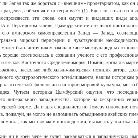
ли Запад так же бороться с «внешним» пролетариатом, как он 
 разделяя, соблазняя и интегрируя?» (
1
). Едва ли кто-то из н
воспроизвести эти слова, они смутят и видавших виды апо
ША в Персидском заливе, Цымбурский не стеснялся противопос
 его имперском самоопределении Запад — Запад, сознающ
странами мировой периферии и чувствующий необходимост
 и может быть источником закона в хаосе международных отноше
ь хорошо соотносилась в сознании ученого с его профессион
 и языков Восточного Средиземноморья. Помню, когда я в марте 
оразило, насколько либерально-имперская позиция автора дол
льного культурологического истеблишмента, нашим историкам 
др классической филологии и истории мировой культуры, могла 
 идея. Чутьем историка Цымбурский ощутил, что последни
го либерального западничества, которое на бескрайних евра
перской форме. Да и для специалиста по Гомеру сплочение поч
а, пожалуй, не могло не напоминать объединение ахейских пле
ия могла, как мы покажем впоследствии, вызывать у знатока то
ий ни в коей мере не будет раскаиваться в западнических им