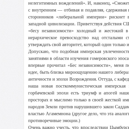
нелегитимных вожделений». И, наконец, «Сможет 
с внутренним — отбивая и подавляя, сдерживая и
сторонников «либеральной империи» рискнет 
западной цивилизации. Приветствуя действия С
«бесу независимости» холодный и жестокий в
иерархическое превосходство над отсталыми 
утверждать свой авторитет, который один только
Допускаю, что подобная имперская увлеченност
занятиями в области изучения гомеровского эпоса
впервые прочитал «Бес независимости», меня п
идее, быть близка мироощущению нашего либера
античности и эпохи Возрождения. Оттуда, с кафе
наша новая посткоммунистическая имперская
горбачевской эпохи есть триумф и апогей наше
просторах и мыслимо только в своей жесткой им
народов Земли против нарушившего закон Саддам
властью Агамемнона (другое дело, что эта аналог
противоречивые эмоции.)
Очень важно учесть, что впоследствии Цымбурск