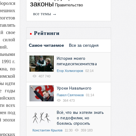
законы
боролся
Правительство
ынешних
все темы →
логетов
тавлять
ий свое
Рейтинги
ь силой
Самое читаемое
Все за сегодня
ний.
альными
История моего
1991 г.
пятидесятисемитства
жна, по
Егор Холмогоров
02:14
римской
407 740
бы идти
Уроки Навального
е годы
Павел Святенков
01:14
зийских
364 473
ти всех
Всё, что вы хотели знать
мен под
о педофилии, но
й эпохи
боялись спросить
Константин Крылов
11:30
359 183
перских