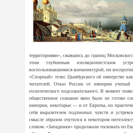
территориями», сжавшись до границ Московского
этим глубинным изоляционистским устре
воспользовавшимися конъюнктурой, ни воспроти
«Спорный» тезис Цымбурского об имперстве как
читателей. Отказ России от империи ученый
политического подсознательного. В момент появ
общественное сознание явно было не готово со
империи, некоторые — и от Европы, но практич
себя выразителем подлинных чувств и устрем
смысле образом очутился в некотором интеллек
словом. «Западники» продолжали тосковать по Ев