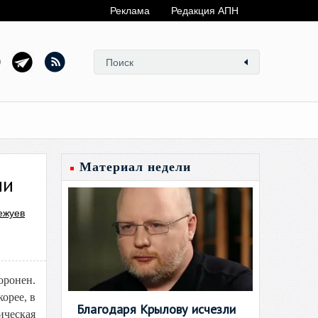
Реклама
Редакция АПН
Материал недели
ии
ежуев
оронен.
орее, в
Благодаря Крылову исчезли
ческая