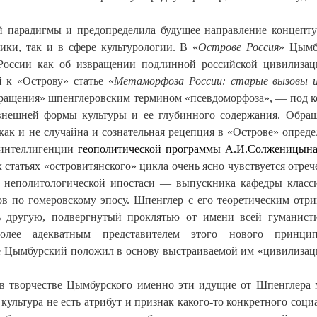
й парадигмы и предопределила будущее направление концепт
ики, так и в сфере культурологии. В «
Острове Россия
» Цымб
 России как об извращении подлинной российской цивилиза
 к «Острову» статье «
Метаморфоза России: старые вызовы 
звращения» шпенглеровским термином «псевдоморфоза», — под 
внешней формы культуры и ее глубинного содержания. Обра
как и не случайна и сознательная рецепция в «Острове» опред
 интеллигенции
геополитической программы А.И.Солженицын
статьях «островитянского» цикла очень ясно чувствуется отре
й неполитологической ипостаси — выпускника кафедры класс
в по гомеровскому эпосу. Шпенглер с его теоретическим отр
ь другую, подвергнутый проклятью от имени всей гуманист
лее адекватным представителем этого нового принцип
е Цымбурский положил в основу выстраиваемой им «цивилиза
 в творчестве Цымбурского именно эти идущие от Шпенглера
 культура не есть атрибут и признак какого-то конкретного соци