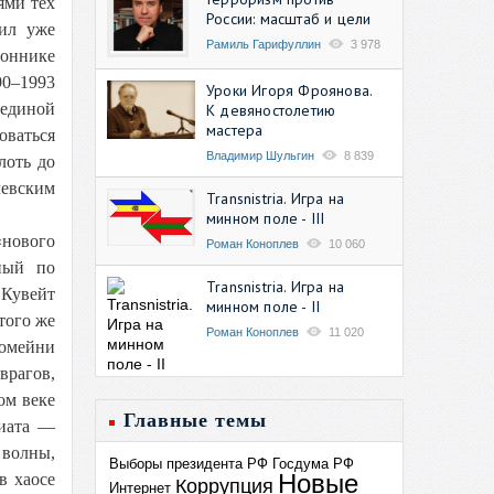
ями тех
России: масштаб и цели
чил уже
Рамиль Гарифуллин
3 978
роннике
90–1993
Уроки Игоря Фроянова.
 единой
К девяностолетию
мастера
ваться
Владимир Шульгин
8 839
лоть до
чевским
Transnistria. Игра на
минном поле - III
«нового
Роман Коноплев
10 060
ный по
Transnistria. Игра на
 Кувейт
минном поле - II
того же
Роман Коноплев
11 020
Хомейни
врагов,
ом веке
Главные темы
риата —
 волны,
Выборы президента РФ
Госдума РФ
Новые
в хаосе
Коррупция
Интернет