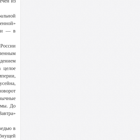
ечен из
ральной
ренной»
деи — в
 России
дленным
ждением
а целое
мперии,
усейна,
поворот
ивычные
имы. До
автра»
ведью в
ибнущей