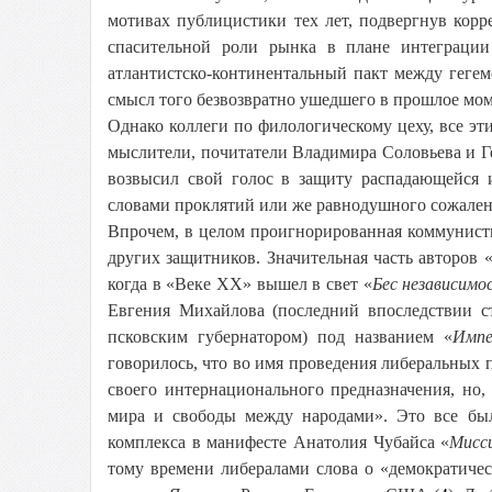
мотивах публицистики тех лет, подвергнув кор
спасительной роли рынка в плане интеграци
атлантистско-континентальный пакт между геге
смысл того безвозвратно ушедшего в прошлое мом
Однако коллеги по филологическому цеху, все э
мыслители, почитатели Владимира Соловьева и Ге
возвысил свой голос в защиту распадающейся 
словами проклятий или же равнодушного сожален
Впрочем, в целом проигнорированная коммунисти
других защитников. Значительная часть авторов «
когда в «Веке XX» вышел в свет «
Бес независимо
Евгения Михайлова (последний впоследствии 
псковским губернатором) под названием «
Импе
говорилось, что во имя проведения либеральных п
своего интернационального предназначения, но
мира и свободы между народами». Это все был
комплекса в манифесте Анатолия Чубайса «
Мисси
тому времени либералами слова о «демократиче