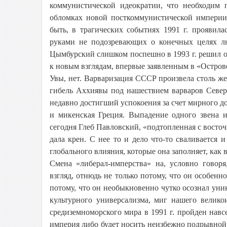
коммунистической идеократии, что необходим
обломках новой посткоммунистической импери
быть, в трагических событиях 1991 г. проявила
руками не подозревающих о конечных целях л
Цымбурский слишком поспешно в 1993 г. решил от
к новым взглядам, впервые заявленным в «Остров
Увы, нет. Варваризация СССР произвела столь же
гибель Аххиявы под нашествием варваров Север
недавно достигший успокоения за счет мирного д
и микенская Греция. Выпадение одного звена и
сегодня Глеб Павловский, «подтопленная с восточ
дала крен. С нее то и дело что-то сваливается 
глобального влияния, которые она заполняет, как
Смена «либерал-имперства» на, условно говор
взгляд, отнюдь не только потому, что он особенн
потому, что он необыкновенно чутко осознал уник
культурного универсализма, миг нашего велико
средиземноморского мира в 1991 г. пройден навс
империя либо будет носить неизбежно подрывной 