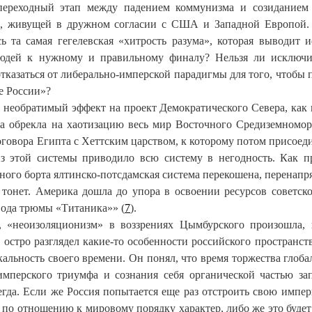
 переходный этап между падением коммунизма и созиданием
и, живущей в дружном согласии с США и Западной Европой
сь та самая гегелевская «хитрость разума», которая выводит 
юдей к нужному и правильному финалу? Нельзя ли исключи
казаться от либерально-имперской парадигмы для того, чтобы 
е России»?
 необратимый эффект на проект Демократического Севера, как 
а обрекла на хаотизацию весь мир Восточного Средиземномор
оговора Египта с Хеттским царством, к которому потом присоед
з этой системы приводило всю систему в негодность. Как п
ного борта ялтинско-потсдамская система перекошена, перенапр
и тонет. Америка дошла до упора в освоении ресурсов советск
 вода трюмы «Титаника»» (
7
).
я, «неоизоляционизм» в воззрениях Цымбурского произошла,
о остро разглядел какие-то особенности российского пространств
альность своего времени. Он понял, что время торжества глоба
имперского триумфа и сознания себя органической частью за
егда. Если же Россия попытается еще раз отстроить свою импер
по отношению к мировому порядку характер, либо же это будет