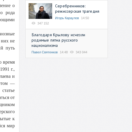
ление о
Серебренников:
режиссерская трагедия
го рода
Игорь Караулов
14:50
жающими
347 152
гиозные
Благодаря Крылову исчезли
родимые пятна русского
 них не
национализма
ий путь
Павел Святенков
14:48
343 044
о время
991 г.,
лаева и
потом —
 статье
ться от
едником
ерского
бытые к
йся мир