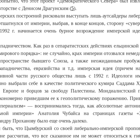
бопытно, что этот проект «Демократического Севера» был извл
вторстве с Денисом Драгунским (
5
).
 имперских построений рисковали выступать лишь аутсайдеры либе
отшатнулся от империи, выбрав, в конце концов, сторону «суве
 1992 г. начинается очень бурное возрождение имперской и
ападничеством. Как раз в сепаратистских действиях ельцинской
мирового порядка»: не случайно, крах империи отозвался неме
 пространстве бывшего Союза, а также неожиданным пробу
падничества, евразийства и т.д. имперская идея (причем н
тивной части русского общества лишь с 1992 г. Идеологи и
нно выбрали себе в качестве политического кумира Саддама Х
 Европе и борцов за свободу Палестины. Мондиалистский 
 закономерно приведшим ее к геополитическому поражению. Пр
мпериализм» — воспринимались тогда, как абсолютные антон
льной империи» Анатолия Чубайса на страницах газеты «З
андру Проханову было еще очень далеко.
и быть, что Цымбурский со своей либерально-имперской пропо
 не рассчитав, что все сказанное им не может относиться к г