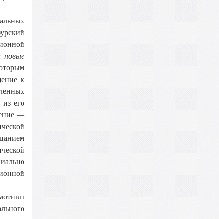
уальных
урский
ционной
и новые
которым
щение к
еленных
а
из его
чение —
ической
ицанием
ической
иально
ционной
 мотивы
ального