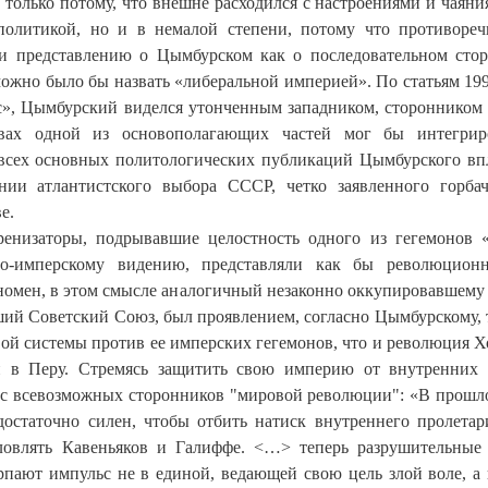
 только потому, что внешне расходился с настроениями и чаяни
ополитикой, но и в немалой степени, потому что противоре
и представлению о Цымбурском как о последовательном сто
можно было бы назвать «либеральной империей». По статьям 19
ис», Цымбурский виделся утонченным западником, сторонником
авах одной из основополагающих частей мог бы интегриро
всех основных политологических публикаций Цымбурского вп
нии атлантистского выбора СССР, четко заявленного горба
е.
ренизаторы, подрывавшие целостность одного из гегемонов 
ьно-имперскому видению, представляли как бы революцион
номен, в этом смысле аналогичный незаконно оккупировавшему
ший Советский Союз, был проявлением, согласно Цымбурскому, 
вой системы против ее имперских гегемонов, что и революция 
н в Перу. Стремясь защитить свою империю от внутренних 
рес всевозможных сторонников "мировой революции": «В прошл
достаточно силен, чтобы отбить натиск внутреннего пролета
словлять Кавеньяков и Галиффе. <…> теперь разрушительные
рпают импульс не в единой, ведающей свою цель злой воле, а 