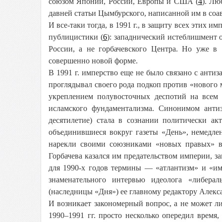
союзом Японии, России, Европы и США (
4
). Лю
давней статьи Цымбурского, написанной им в соа
И все-таки тогда, в 1991 г., в защиту всех этих
публицистики (
6
): западнический истеблишмент 
России, а не горбачевского Центра. Но уже в
совершенно новой форме.
В 1991 г. имперство еще не было связано с антиз
проглядывал своего рода подкоп против «нового 
укреплением полувосточных деспотий на всем
исламского фундаментализма. Синонимом антиза
десятилетие) стала в сознании политически ак
объединившиеся вокруг газеты «День», немедле
нарекли своими союзниками «новых правых» в
Горбачева казался им предательством империи,
для 1990-х годов термины — «атлантизм» и «и
знаменательного интервью идеолога «либера
(наследницы «Дня») ее главному редактору Алекс
И возникает закономерный вопрос, а не может л
1990–1991 гг. просто несколько опередил время,