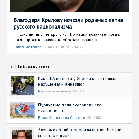
Благодаря Крылову исчезли родимые пятна
русского национализма
Константин учил другому. Что нация возникает тогда,
когда простые граждане обретают права, в
Павел Святенков
23 сен, 14:48
343 353
Публикации
Как США вызвали у Японии когнитивные
нарушения и амнезию?
Рамиль Гарифуллин
842
Пурпурные поля осоловевшего
человечества
Елена Кондратьева-Сальгеро
4 602
Экономический терроризм против России:
масштаб и цели