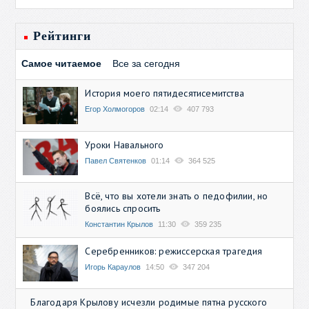
Рейтинги
Самое читаемое
Все за сегодня
История моего пятидесятисемитства
Егор Холмогоров
02:14
407 793
Уроки Навального
Павел Святенков
01:14
364 525
Всё, что вы хотели знать о педофилии, но
боялись спросить
Константин Крылов
11:30
359 235
Серебренников: режиссерская трагедия
Игорь Караулов
14:50
347 204
Благодаря Крылову исчезли родимые пятна русского