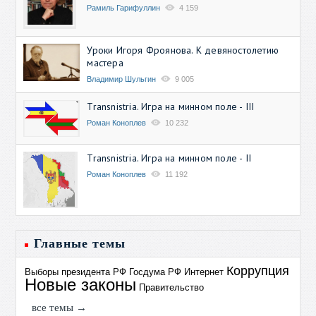
Рамиль Гарифуллин
4 159
Уроки Игоря Фроянова. К девяностолетию
мастера
Владимир Шульгин
9 005
Transnistria. Игра на минном поле - III
Роман Коноплев
10 232
Transnistria. Игра на минном поле - II
Роман Коноплев
11 192
Главные темы
Коррупция
Выборы президента РФ
Госдума РФ
Интернет
Новые законы
Правительство
все темы →