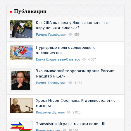
Публикации
Как США вызвали у Японии когнитивные
нарушения и амнезию?
Рамиль Гарифуллин
856
Пурпурные поля осоловевшего
человечества
Елена Кондратьева-Сальгеро
4 607
Экономический терроризм против России:
масштаб и цели
Рамиль Гарифуллин
4 164
Уроки Игоря Фроянова. К девяностолетию
мастера
Владимир Шульгин
9 010
Transnistria. Игра на минном поле - III
Роман Коноплев
10 236