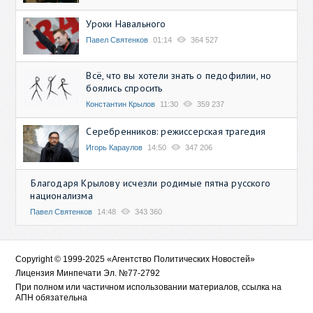
Уроки Навального
Павел Святенков
01:14
364 527
Всё, что вы хотели знать о педофилии, но
боялись спросить
Константин Крылов
11:30
359 237
Серебренников: режиссерская трагедия
Игорь Караулов
14:50
347 206
Благодаря Крылову исчезли родимые пятна русского
национализма
Павел Святенков
14:48
343 360
Copyright © 1999-2025 «Агентство Политических Новостей»
Лицензия Минпечати Эл. №77-2792
При полном или частичном использовании материалов, ссылка на
АПН обязательна