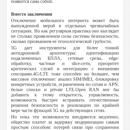
появится сама собой.
Вместо заключения
Отключение мобильного интернета может быть
вынужденной мерой в отдельных чрезвычайных
ситуациях. Но как регулярная практика оно выглядит
не столько проявлением силы системы безопасности,
сколько признанием ее технологической грубости.
5G дает инструменты для более тонкой
антидроновой архитектуры: идентификацию
подключенных БПЛА, сетевые срезы, edge-
обработку, частные и
slice
-сети, приоритет
критических служб и интеграцию с внешними
сенсорами.4G/LTE тоже способен на большее, чем
массовое отключение: анализ SIM/IMEI, блокировку
конкретных устройств, ограничения по сотам и APN,
белые списки и private LTE.Open RAN мог бы
добавить к этому открытость, управляемость,
возможность быстрее встраивать отечественные
решения безопасности и реализацию по крайней
мере части функций 5
G
на действующих сетях.
Но пока эти возможности внедряются медленно,
общество платит за задержку модернизации самым
простым способом: потерей связи при сохранении