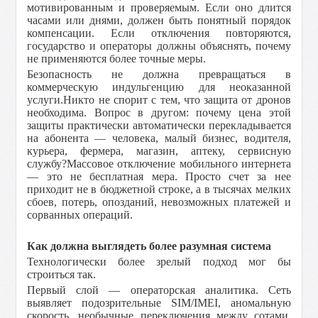
мотивированным и проверяемым. Если оно длится
часами или днями, должен быть понятный порядок
компенсации. Если отключения повторяются,
государство и операторы должны объяснять, почему
не применяются более точные меры.
Безопасность не должна превращаться в
коммерческую индульгенцию для неоказанной
услуги.Никто не спорит с тем, что защита от дронов
необходима. Вопрос в другом: почему цена этой
защиты практически автоматически перекладывается
на абонента — человека, малый бизнес, водителя,
курьера, фермера, магазин, аптеку, сервисную
службу?Массовое отключение мобильного интернета
— это не бесплатная мера. Просто счет за нее
приходит не в бюджетной строке, а в тысячах мелких
сбоев, потерь, опозданий, невозможных платежей и
сорванных операций.
Как должна выглядеть более разумная система
Технологически более зрелый подход мог бы
строиться так.
Первый слой — операторская аналитика. Сеть
выявляет подозрительные SIM/IMEI, аномальную
скорость, необычные переключения между сотами,