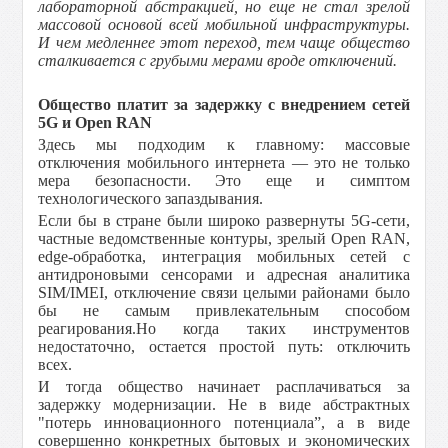
лабораторной абстракцией, но еще не стал зрелой
массовой основой всей мобильной инфраструктуры.
И чем медленнее этот переход, тем чаще общество
сталкивается с грубыми мерами вроде отключений.
Общество платит за задержку с внедрением сетей
5G и Open RAN
Здесь мы подходим к главному: массовые
отключения мобильного интернета — это не только
мера безопасности. Это еще и симптом
технологического запаздывания.
Если бы в стране были широко развернуты 5G-сети,
частные ведомственные контуры, зрелый Open RAN,
edge-обработка, интеграция мобильных сетей с
антидроновыми сенсорами и адресная аналитика
SIM/IMEI, отключение связи целыми районами было
бы не самым привлекательным способом
реагирования.Но когда таких инструментов
недостаточно, остается простой путь: отключить
всех.
И тогда общество начинает расплачиваться за
задержку модернизации. Не в виде абстрактных
"потерь инновационного потенциала”, а в виде
совершенно конкретных бытовых и экономических