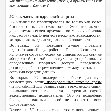
как инструмент выявления угрозы, а применяется как
выключатель для всех?
5G как часть антидроновой защиты
5G изначально проектировался не только как более
быстрая связь для смартфонов. Это программно-
управляемая, сегментируемая и во многом облачная
инфраструктура. В ней есть несколько возможностей,
которые важны для антидроновой безопасности.
Во-первых, 5G позволяет лучше управлять
идентификацией устройств. Если беспилотник
использует сотовый модем, он становится для сети не
абстрактной точкой в воздухе, а устройством с
определенным профилем доступа, поведением,
регистрацией, перемещением между сотами и
сессиями передачи данных.
Во-вторых, 5G поддерживает более развитую
сегментацию сетии
изолированные сетевые срезы
(
n
etworkslicing
) для разных задач: гражданской связи,
промышленности, транспорта, экстренных служб,
ведомственных пользователей. Это не волшебная
броня, но важный способ не отключать всех
одновременно.
В-третьих, 5G хорошо сочетается с пограничными