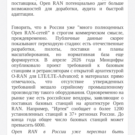
поставщика, Open RAN потенциально дает больше
возможностей для доработки, аудита и быстрой
адаптации.
Говорить, что в России уже "много полноценных
Open RAN-сетей” в строгом коммерческом смысле,
преждевременно. Публичные данные скорее
показывают переходную стадию: есть отечественные
разработки, пилоты, поставки и планы
масштабирования, но нормативная база еще
формируется. В апреле 2026 года Минцифры
опубликовало проект требований к базовым
станциям и ретрансляторам с открытой архитектурой
O-RAN для LTE/LTE-Advanced; в материалах прямо
отмечалось, что отсутствие утвержденных
требований мешало серийному промышленному
производству такого оборудования. Одновременно на
рынке уже есть российские вендоры, заявляющие о
поставках базовых станций на архитектуре Open
RAN. Например, "Иртея” сообщает о более 1200
установленных станций в 37+ регионах России. До
конца года общее число базовых станций может
превысить 6000.
Open RAN в России уже перестал быть