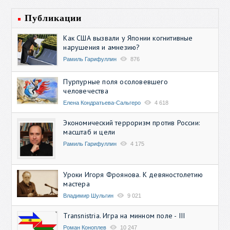
Публикации
Как США вызвали у Японии когнитивные
нарушения и амнезию?
Рамиль Гарифуллин
876
Пурпурные поля осоловевшего
человечества
Елена Кондратьева-Сальгеро
4 618
Экономический терроризм против России:
масштаб и цели
Рамиль Гарифуллин
4 175
Уроки Игоря Фроянова. К девяностолетию
мастера
Владимир Шульгин
9 021
Transnistria. Игра на минном поле - III
Роман Коноплев
10 247