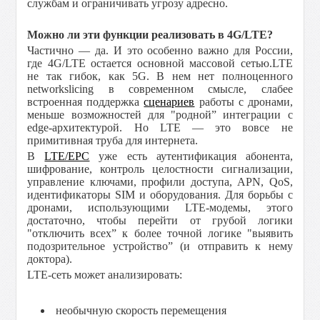
службам и ограничивать угрозу адресно.
Можно ли эти функции реализовать в 4G/LTE?
Частично — да. И это особенно важно для России,
где 4G/LTE остается основной массовой сетью.LTE
не так гибок, как 5G. В нем нет полноценного
networkslicing в современном смысле, слабее
встроенная поддержка
сценариев
работы с дронами,
меньше возможностей для "родной” интеграции с
edge-архитектурой. Но LTE — это вовсе не
примитивная труба для интернета.
В
LTE/EPC
уже есть аутентификация абонента,
шифрование, контроль целостности сигнализации,
управление ключами, профили доступа, APN, QoS,
идентификаторы SIM и оборудования. Для борьбы с
дронами, использующими LTE-модемы, этого
достаточно, чтобы перейти от грубой логики
"отключить всех” к более точной логике "выявить
подозрительное устройство” (и отправить к нему
доктора).
LTE-сеть может анализировать:
необычную скорость перемещения