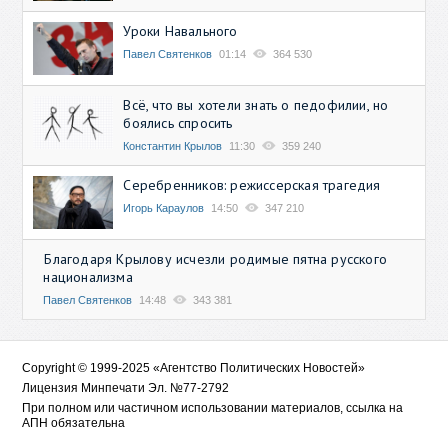
Уроки Навального
Павел Святенков
01:14
364 530
Всё, что вы хотели знать о педофилии, но
боялись спросить
Константин Крылов
11:30
359 240
Серебренников: режиссерская трагедия
Игорь Караулов
14:50
347 210
Благодаря Крылову исчезли родимые пятна русского
национализма
Павел Святенков
14:48
343 381
Copyright © 1999-2025 «Агентство Политических Новостей»
Лицензия Минпечати Эл. №77-2792
При полном или частичном использовании материалов, ссылка на
АПН обязательна