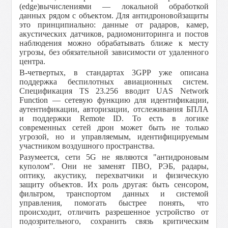
(edge)вычислениями — локальной обработкой
данных рядом с объектом. Для антидроновойзащиты
это принципиально: данные от радаров, камер,
акустических датчиков, радиомониторинга и постов
наблюдения можно обрабатывать ближе к месту
угрозы, без обязательной зависимости от удаленного
центра.
В-четвертых, в стандартах 3GPP уже описана
поддержка беспилотных авиационных систем.
Спецификация TS 23.256 вводит UAS Network
Function — сетевую функцию для идентификации,
аутентификации, авторизации, отслеживания БПЛА
и поддержки Remote ID. То есть в логике
современных сетей дрон может быть не только
угрозой, но и управляемым, идентифицируемым
участником воздушного пространства.
Разумеется, сети 5G не являются "антидроновым
куполом”. Они не заменят ПВО, РЭБ, радары,
оптику, акустику, перехватчики и физическую
защиту объектов. Их роль другая: быть сенсором,
фильтром, транспортом данных и системой
управления, помогать быстрее понять, что
происходит, отличить разрешенное устройство от
подозрительного, сохранить связь критическим