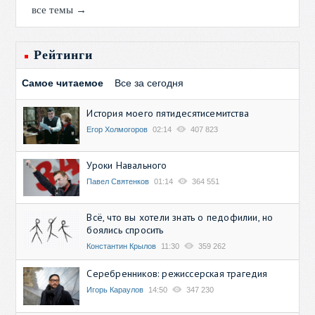
все темы →
Рейтинги
Самое читаемое
Все за сегодня
История моего пятидесятисемитства
Егор Холмогоров
02:14
407 823
Уроки Навального
Павел Святенков
01:14
364 551
Всё, что вы хотели знать о педофилии, но
боялись спросить
Константин Крылов
11:30
359 262
Серебренников: режиссерская трагедия
Игорь Караулов
14:50
347 230