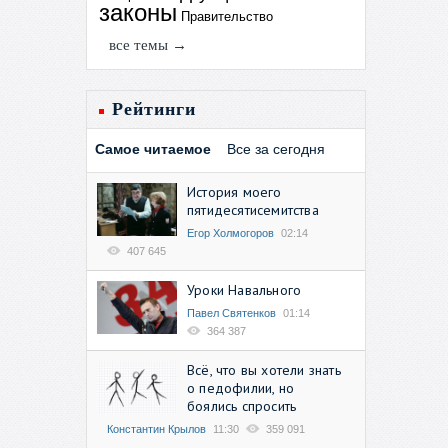
законы
Правительство
все темы →
Рейтинги
Самое читаемое
Все за сегодня
История моего
пятидесятисемитства
Егор Холмогоров
02:14
407 645
Уроки Навального
Павел Святенков
01:14
364 387
Всё, что вы хотели знать
о педофилии, но
боялись спросить
Константин Крылов
11:30
359 091