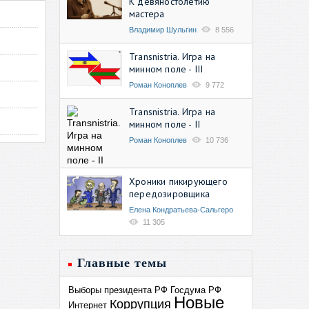
К девяностолетию
мастера
Владимир Шульгин
8 556
Transnistria. Игра на
минном поле - III
Роман Коноплев
9 772
Transnistria. Игра на
минном поле - II
Роман Коноплев
10 736
Хроники пикирующего
передозировщика
Елена Кондратьева-Сальгеро
11 305
Главные темы
Выборы президента РФ
Госдума РФ
Новые
Коррупция
Интернет