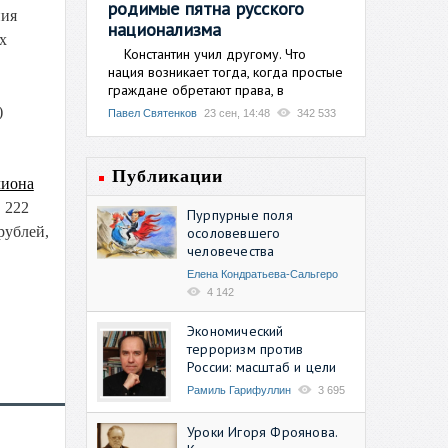
родимые пятна русского
ния
национализма
х
Константин учил другому. Что
нация возникает тогда, когда простые
граждане обретают права, в
)
Павел Святенков
23 сен, 14:48
342 533
Публикации
лиона
 222
Пурпурные поля
рублей,
осоловевшего
человечества
Елена Кондратьева-Сальгеро
4 142
Экономический
терроризм против
России: масштаб и цели
Рамиль Гарифуллин
3 695
Уроки Игоря Фроянова.