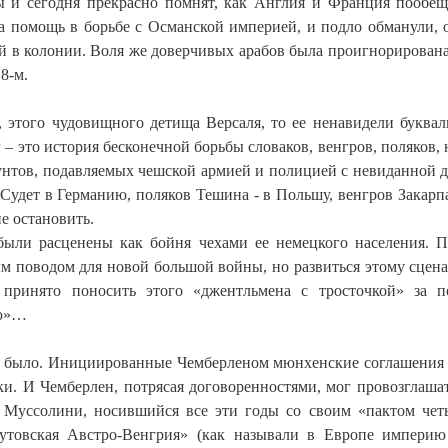
ы и сегодня прекрасно помнят, как Англия и Франция пообе
на помощь в борьбе с Османской империей, и подло обманули, 
й в колонии. Воля же доверчивых арабов была проигнорирована
8-м.
, этого чудовищного детища Версаля, то ее ненавидели буквал
– это история бесконечной борьбы словаков, венгров, поляков, 
бунтов, подавляемых чешской армией и полицией с невиданной д
Судет в Германию, поляков Тешина - в Польшу, венгров Закарпа
е остановить.
были расценены как бойня чехами ее немецкого населения. 
ым поводом для новой большой войны, но развиться этому сцен
 принято поносить этого «джентльмена с тросточкой» за 
ию»…
 не было. Инициированные Чемберленом мюнхенские соглашения
ки. И Чемберлен, потрясая договоренностями, мог провозглаша
 Муссолини, носившийся все эти годы со своим «пактом чет
шутовская Австро-Венгрия» (как называли в Европе империю