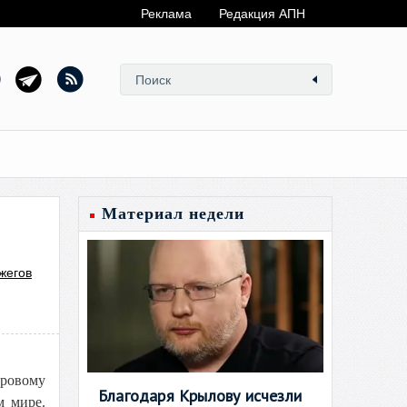
Реклама
Редакция АПН
Материал недели
жегов
ировому
Благодаря Крылову исчезли
м мире.