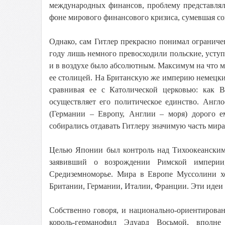
международных финансов, проблему представляла
фоне мирового финансового кризиса, сумевшая с
Однако, сам Гитлер прекрасно понимал огранич
году лишь немного превосходили польские, уступ
и в воздухе было абсолютным. Максимум на что м
ее столицей. На Британскую же империю немецки
сравнивая ее с Католической церковью: как 
осуществляет его политическое единство. Англ
(Германии – Европу, Англии – моря) дорого е
собирались отдавать Гитлеру значимую часть мира.
Целью Японии был контроль над Тихоокеанским 
заявивший о возрождении Римской империи
Средиземноморье. Мира в Европе Муссолини хо
Британии, Германии, Италии, Франции. Эти идеи 
Собственно говоря, и национально-ориентирова
король-германофил Эдуард Восьмой, вполн