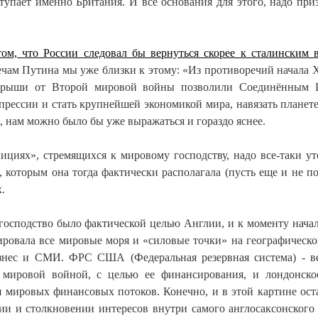
упает именно Британия. И все основания для этого, надо приз
том, что России следовал бы вернуться скорее к сталинским 
чам Путина мы уже близки к этому: «Из противоречий начала 
Барыши от Второй мировой войны позволили Соединённым 
прессии и стать крупнейшей экономикой мира, навязать планете
о, нам можно было бы уже выражаться и гораздо яснее.
циях», стремящихся к мировому господству, надо все-таки ут
 которым она тогда фактически располагала (пусть еще и не по
.
 господство было фактической целью Англии, и к моменту нач
ировала все мировые моря и «силовые точки» на географическо
изнес и СМИ. ФРС США (Федеральная резервная система) - 
 мировой войной, с целью ее финансирования, и лондонск
 мировых финансовых потоков. Конечно, и в этой картине ост
ии и столкновении интересов внутри самого англосаксонского