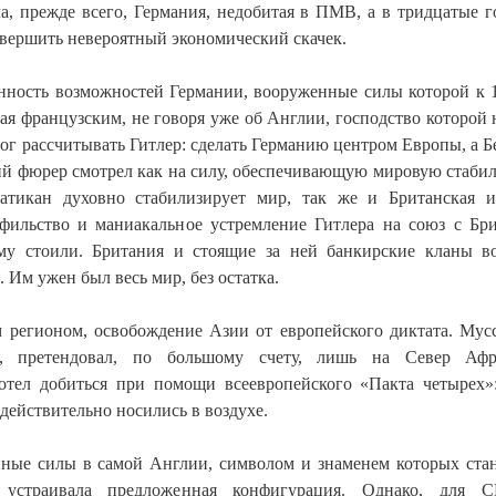
, прежде всего, Германия, недобитая в ПМВ, а в тридцатые г
овершить невероятный экономический скачек.
енность возможностей Германии, вооруженные силы которой к 
ая французским, не говоря уже об Англии, господство которой 
ог рассчитывать Гитлер: сделать Германию центром Европы, а Б
й фюрер смотрел как на силу, обеспечивающую мировую стабил
Ватикан духовно стабилизирует мир, так же и Британская 
офильство и маниакальное устремление Гитлера на союз с Бр
му стоили. Британия и стоящие за ней банкирские кланы в
 Им ужен был весь мир, без остатка.
регионом, освобождение Азии от европейского диктата. Мус
, претендовал, по большому счету, лишь на Север Аф
тел добиться при помощи всеевропейского «Пакта четырех»
действительно носились в воздухе.
нные силы в самой Англии, символом и знаменем которых ста
е устраивала предложенная конфигурация. Однако, для