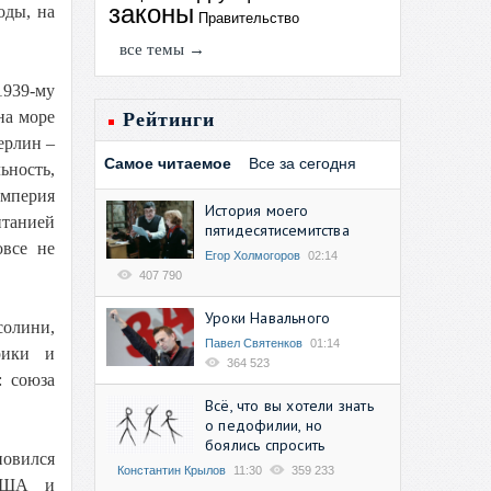
законы
оды, на
Правительство
все темы →
1939-му
на море
Рейтинги
ерлин –
Самое читаемое
Все за сегодня
ьность,
империя
История моего
итанией
пятидесятисемитства
овсе не
Егор Холмогоров
02:14
407 790
Уроки Навального
солини,
Павел Святенков
01:14
рики и
364 523
: союза
Всё, что вы хотели знать
о педофилии, но
боялись спросить
новился
Константин Крылов
11:30
359 233
 США и