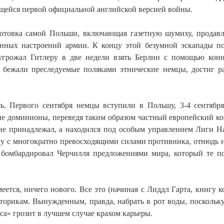
ющейся первой официальной английской версией войны.
дготовка самой Польши, включающая газетную шумиху, продав
енных настроений армии. К концу этой безумной эскапады п
угрожал Гитлеру в две недели взять Берлин с помощью кон
 бежали преследуемые поляками этнические немцы, достиг р
ь. Первого сентября немцы вступили в Польшу, 3-4 сентябр
ие доминионы, переведя таким образом частный европейский к
не принадлежал, а находился под особым управлением Лиги Н
у с многократно превосходящими силами противника, отнюдь 
 бомбардировал Черчилля предложениями мира, который те п
меется, ничего нового. Все это (начиная с Лиддл Гарта, книгу к
торикам. Вынужденным, правда, набрать в рот воды, поскольк
а» грозит в лучшем случае крахом карьеры.