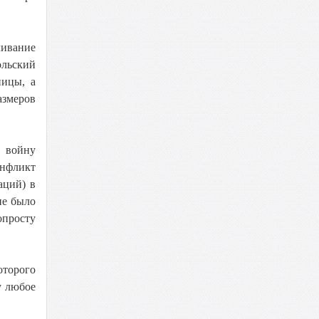
ливание
ольский
ницы, а
азмеров
я войну
онфликт
аций) в
не было
опросту
оторого
у любое