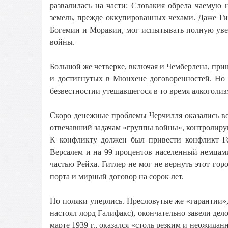
развалилась на части: Словакия обрела чаемую
земель, прежде оккупированных чехами. Даже Гит
Богемии и Моравии, мог испытывать полную увер
войны.
Большой же четверке, включая и Чемберлена, приш
и достигнутых в Мюнхене договоренностей. Но 
безвестностии утешавшегося в то время алкоголиз
Скоро денежные проблемы Черчилля оказались в
отвечавший задачам «группы войны», контролиру
К конфликту должен был привести конфликт Г
Версалем и на 99 процентов населенный немцам
частью Рейха. Гитлер не мог не вернуть этот гор
порта и мирный договор на сорок лет.
Но поляки уперлись. Пресловутые же «гарантии»
настоял лорд Галифакс), окончательно завели де
марте 1939 г., оказался «столь резким и неожидан