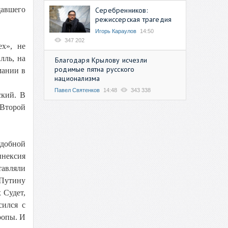
щавшего
Серебренников:
режиссерская трагедия
Игорь Караулов
14:50
347 202
ех», не
лль, на
Благодаря Крылову исчезли
родимые пятна русского
мании в
национализма
Павел Святенков
14:48
343 338
ский. В
 Второй
удобной
ннексия
тавляли
 Путину
 Судет,
сился с
ропы. И