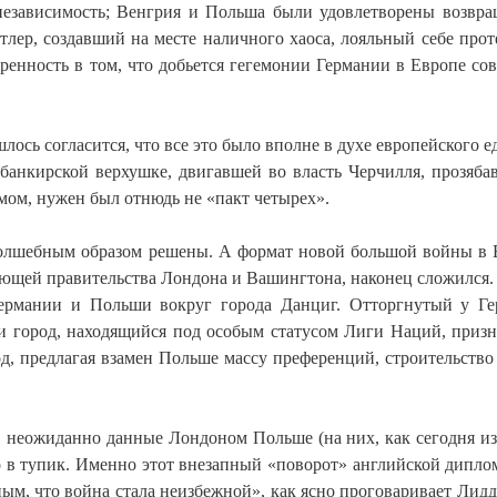
 независимость; Венгрия и Польша были удовлетворены возвр
лер, создавший на месте наличного хаоса, лояльный себе прот
енность в том, что добьется гегемонии Германии в Европе сов
лось согласится, что все это было вполне в духе европейского е
банкирской верхушке, двигавшей во власть Черчилля, прозяба
мом, нужен был отнюдь не «пакт четырех».
олшебным образом решены. А формат новой большой войны в 
ющей правительства Лондона и Вашингтона, наконец сложился.
ермании и Польши вокруг города Данциг. Отторгнутый у Г
и город, находящийся под особым статусом Лиги Наций, призн
од, предлагая взамен Польше массу преференций, строительство
, неожиданно данные Лондоном Польше (на них, как сегодня из
ло в тупик. Именно этот внезапный «поворот» английской дипло
ным, что война стала неизбежной», как ясно проговаривает Лидд