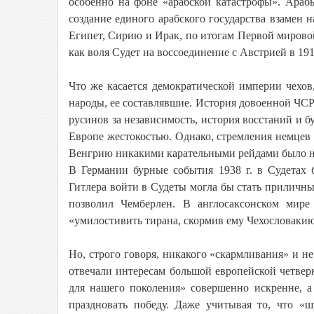
особенно на фоне «арабской катастрофы». Араб
создание единого арабского государства взамен 
Египет, Сирию и Ирак, по итогам Первой мирово
как воля Судет на воссоединение с Австрией в 191
Что же касается демократической империи чехов
народы, ее составлявшие. История довоенной ЧСР 
русинов за независимость, история восстаний и 
Европе жестокостью. Однако, стремления немцев 
Венгрию никакими карательными рейдами было н
В Германии бурные события 1938 г. в Судетах 
Гитлера войти в Судеты могла бы стать приличн
позволил Чемберлен. В англосаксонском мире
«умилостивить тирана, скормив ему Чехословак
Но, строго говоря, никакого «скармливания» и
отвечали интересам большой европейской четвер
для нашего поколения» совершенно искренне, а
праздновать победу. Даже учитывая то, что «