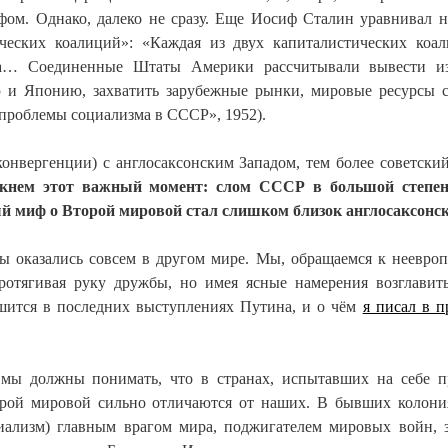
ом. Однако, далеко не сразу. Еще Иосиф Сталин уравнивал н
ических коалиций»: «Каждая из двух капиталистических ко
ва… Соединенные Штаты Америки рассчитывали вывести из
ю и Японию, захватить зарубежные рынки, мировые ресурсы 
проблемы социализма в СССР», 1952).
онвергенции) с англосаксонским Западом, тем более советски
кнем этот важный момент: слом СССР в большой степен
й миф о Второй мировой стал слишком близок англосаксонск
 мы оказались совсем в другом мире. Мы, обращаемся к неевро
протягивая руку дружбы, но имея ясные намерения возглавит
шится в последних выступлениях Путина, и о чём
я писал в 
мы должны понимать, что в странах, испытавших на себе п
рой мировой сильно отличаются от наших. В бывших колони
иализм) главным врагом мира, поджигателем мировых войн, 