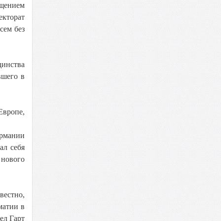
ащением
екторат
сем без
динства
вшего в
Европе,
ермании
ал себя
 нового
вестно,
матии в
ел Гарт