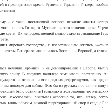
 в президентское кресло Рузвельта, Германия Гитлера, пообе
приемлема.
му – с такой постановкой вопроса никакие «пакты четыр
 могли понять Гитлер и Муссолини, зато отлично понял Черчи
кие круги. Их непосредственной целью стало втравливание Гер
рать.
вания мирового господства» и известный нам Збигнев Бжезин
 аппетиты Гитлера ограничивались Восточной Европой, а итоги
биться величия Германии, и ее доминирования в Европе, был 
ровую войну. В ловушку канцлера заманивали постепенно. А
осударств на основании всенародных референдумов, как предс
точным поводом для войны. (Кто бы из русских поставил в вину
Францией было обвинять Германию в возвращении ею немецких
еле Чехословакии. Учитывая особенно то, что Гитлер, согла
рыв, таким образом, вековой территориальный спор в сердце Ев