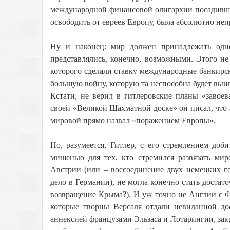
международной финансовой олигархии посадившей
освободить от евреев Европу, была абсолютно не
Ну и наконец: мир должен принадлежать одно
представлялись, конечно, возможными. Этого не
которого сделали ставку международные банкирс
большую войну, которую та неспособна будет выиг
Кстати, не верил в гитлеровские планы «завое
своей «Великой Шахматной доске» он писал, что
мировой прямо назвал «поражением Европы».
Но, разумеется, Гитлер, с его стремлением до
мишенью для тех, кто стремился развязать ми
Австрии (или – воссоединение двух немецких г
дело в Германии), не могла конечно стать доста
возвращение Крыма?). И уж точно не Англии с 
которые творцы Версаля отдали невиданной дос
аннексией французами Эльзаса и Лотарингии, зак