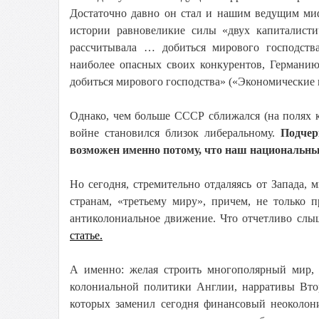
Достаточно давно он стал и нашим ведущим миф
истории равновеликие силы «двух капиталист
рассчитывала … добиться мирового господст
наиболее опасных своих конкурентов, Германи
добиться мирового господства» («Экономические 
Однако, чем больше СССР сближался (на полях к
войне становился близок либеральному.
Подчер
возможен именно потому, что наш национальны
Но сегодня, стремительно отдаляясь от Запада,
странам, «третьему миру», причем, не только 
антиколониальное движение. Что отчетливо слы
статье.
А именно: желая строить многополярный мир, 
колониальной политики Англии, нарративы Вто
которых заменил сегодня финансовый неоколон