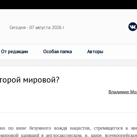
Сегодня - 07 августа 2026 г
От редакции
Особая папка
Авторы
торой мировой?
Владимир Мо
но по вине безумного вождя нацистов, стремящегося к м
 мировой царящий в англосаксонском, и, шире, всеевропейско