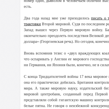
номер один, дьяволом в человечьем обличии выст
есть.
Два года назад мне уже приходилось
писать о 
трактовки
Второй мировой. Судя по последним ре
Запад вышел через Первую мировую войну. 
окончательно преодолеть последствия Великой де
доллара» (Георгиевская речь). Но сегодня, конечн
Вновь вспомнив тезис о «двух враждующих коали
что оспаривать у Англии ее мирового господства,
ни Германия, ни Япония были, конечно, не в силах
С конца Тридцатилетней войны 17 века мировое
она его практически добилась. Британия контрол
мира. А также мировую науку, издательский б
мировой центробанк, созданный перед Первой
представляли собой гигантскую машину контроля
белые пятна. Не говоря о неизбежной конкуренц