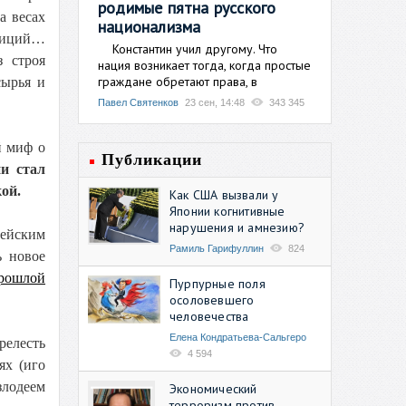
родимые пятна русского
а весах
национализма
алиций…
Константин учил другому. Что
 строя
нация возникает тогда, когда простые
граждане обретают права, в
сырья и
Павел Святенков
23 сен, 14:48
343 345
й миф о
Публикации
и стал
ой.
Как США вызвали у
Японии когнитивные
нарушения и амнезию?
пейским
Рамиль Гарифуллин
824
ь новое
прошлой
Пурпурные поля
осоловевшего
человечества
Елена Кондратьева-Сальгеро
релесть
4 594
ях (иго
злодеем
Экономический
терроризм против