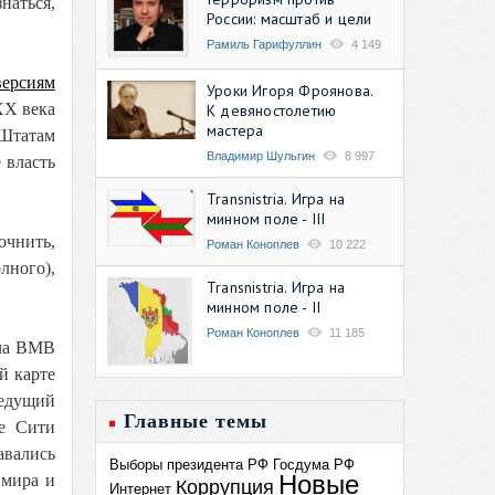
наться,
России: масштаб и цели
Рамиль Гарифуллин
4 149
версиям
Уроки Игоря Фроянова.
XX века
К девяностолетию
мастера
Штатам
Владимир Шульгин
8 997
 власть
Transnistria. Игра на
минном поле - III
очнить,
Роман Коноплев
10 222
лного),
Transnistria. Игра на
минном поле - II
Роман Коноплев
11 185
ала ВМВ
й карте
ведущий
Главные темы
ое Сити
авались
Выборы президента РФ
Госдума РФ
Новые
 мира и
Коррупция
Интернет