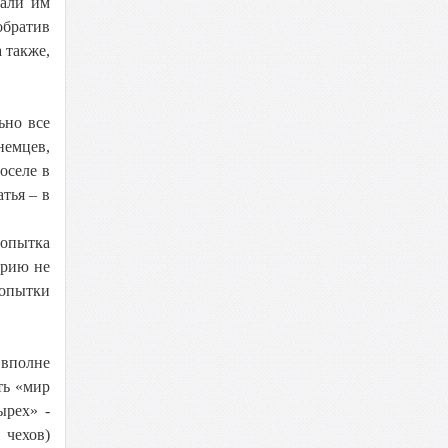
щали им
обратив
 также,
ьно все
немцев,
оселе в
тья – в
Попытка
арию не
попытки
 вполне
ть «мир
ырех» -
 чехов)