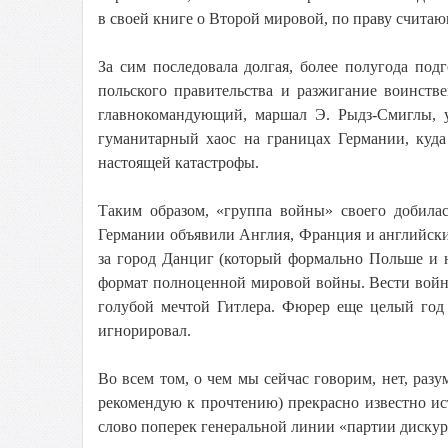
в своей книге о Второй мировой, по праву счита
За сим последовала долгая, более полугода по
польского правительства и разжигание воинств
главнокомандующий, маршал Э. Рыдз-Смиглы, 
гуманитарный хаос на границах Германии, куда
настоящей катастрофы.
Таким образом, «группа войны» своего добилас
Германии объявили Англия, Франция и английск
за город Данциг (который формально Польше и 
формат полноценной мировой войны. Вести войн
голубой мечтой Гитлера. Фюрер еще целый год
игнорировал.
Во всем том, о чем мы сейчас говорим, нет, разу
рекомендую к прочтению) прекрасно известно ис
слово поперек генеральной линии «партии дискурс