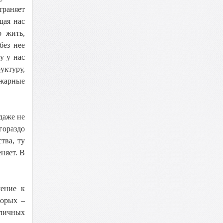
траняет
щая нас
о жить,
без нее
у у нас
ктуру,
ожарные
даже не
гораздо
тва, ту
няет. В
шение к
торых –
 личных