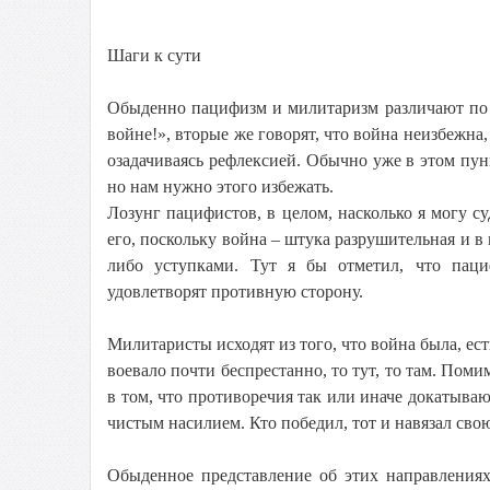
Шаги к сути
Обыденно пацифизм и милитаризм различают по 
войне!», вторые же говорят, что война неизбежна, 
озадачиваясь рефлексией. Обычно уже в этом пун
но нам нужно этого избежать.
Лозунг пацифистов, в целом, насколько я могу су
его, поскольку война – штука разрушительная и в
либо уступками. Тут я бы отметил, что паци
удовлетворят противную сторону.
Милитаристы исходят из того, что война была, ест
воевало почти беспрестанно, то тут, то там. Пом
в том, что противоречия так или иначе докатыва
чистым насилием. Кто победил, тот и навязал сво
Обыденное представление об этих направлениях