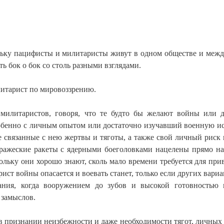
ольку пацифисты и милитаристы живут в одном обществе и меж
ь бок о бок со столь разными взглядами.
илитарист по мировоззрению.
милитаристов, говоря, что те будто бы желают войны или 
собенно с личным опытом или достаточно изучавший военную и
 связанные с нею жертвы и тяготы, а также свой личный риск 
вражеские ракеты с ядерными боеголовками нацелены прямо на
льку они хорошо знают, сколь мало времени требуется для при
ист войны опасается и воевать станет, только если других вариа
вания, когда вооружением до зубов и высокой готовностью 
 замыслов.
 в признании неизбежности и даже необходимости тягот, личных