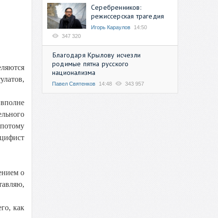
Серебренников:
режиссерская трагедия
Игорь Караулов
14:50
347 320
Благодаря Крылову исчезли
родимые пятна русского
еляются
национализма
улатов,
Павел Святенков
14:48
343 957
 вполне
ельного
 потому
ацифист
ением о
тавляю,
го, как