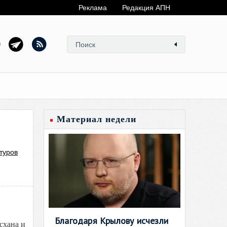
Реклама
Редакция АПН
Материал недели
туров
Благодаря Крылову исчезли
схана и