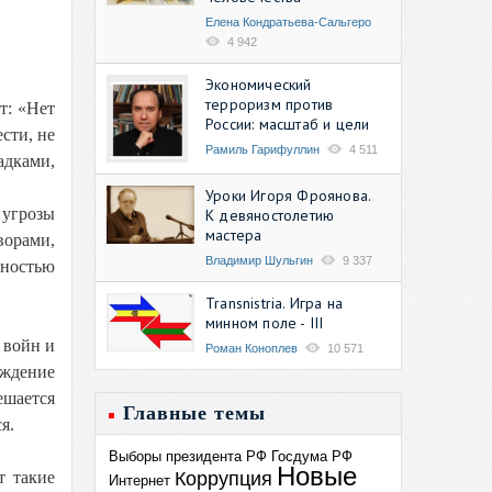
Елена Кондратьева-Сальгеро
4 942
Экономический
терроризм против
т: «Нет
России: масштаб и цели
ести, не
Рамиль Гарифуллин
4 511
адками,
Уроки Игоря Фроянова.
 угрозы
К девяностолетию
мастера
ворами,
Владимир Шульгин
9 337
лностью
Transnistria. Игра на
минном поле - III
 войн и
Роман Коноплев
10 571
еждение
ешается
Главные темы
я.
Выборы президента РФ
Госдума РФ
Новые
Коррупция
т такие
Интернет