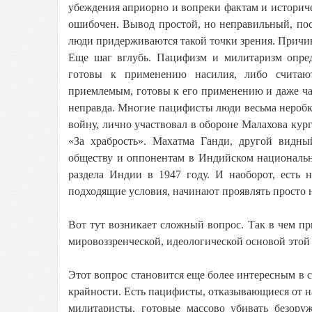
убеждения априорно и вопреки фактам и историчес
ошибочен. Вывод простой, но неправильный, пос
люди придерживаются такой точки зрения. Причи
Еще шаг вглубь. Пацифизм и милитаризм опре
готовы к применению насилия, либо считаю
приемлемым, готовы к его применению и даже час
неправда. Многие пацифисты люди весьма неробк
войну, лично участвовал в обороне Малахова кург
«За храбрость». Махатма Ганди, другой видны
обществу и оппонентам в Индийском национальн
раздела Индии в 1947 году. И наоборот, есть 
подходящие условия, начинают проявлять просто 
Вот тут возникает сложный вопрос. Так в чем при
мировоззренческой, идеологической основой этой
Этот вопрос становится еще более интересным в с
крайности. Есть пацифисты, отказывающиеся от на
милитаристы, готовые массово убивать безору