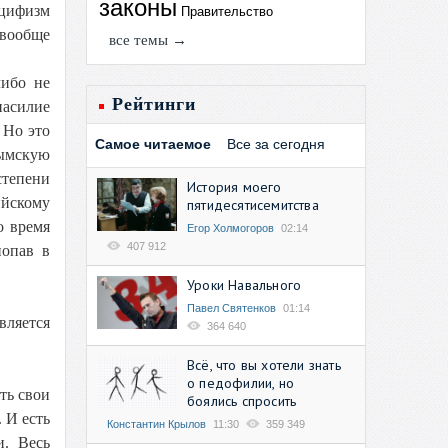
законы
ацифизм
Правительство
 вообще
все темы →
либо не
Рейтинги
асилие
 Но это
Самое читаемое
Все за сегодня
рымскую
степени
История моего
ийскому
пятидесятисемитства
о время
Егор Холмогоров
02:14
407 912
попав в
Уроки Навального
Павел Святенков
01:14
вляется
364 640
Всё, что вы хотели знать
о педофилии, но
ть свои
боялись спросить
 И есть
Константин Крылов
11:30
359 349
и. Весь