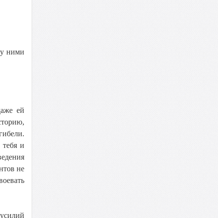
ду ними
даже ей
сторию,
гибели.
 тебя и
ведения
нтов не
воевать
 усилий