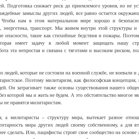
ей. Подготовка снижает риск до приемлемого уровня, но не ус
аждебные замыслы других людей, все равно остается окружаю
я. Чтобы нам в этом материальном мире хорошо и безопасн
, энергетика, транспорт. Мы живем внутри этой структуры и 
е опасности, такие как стихийные бедствия и пожары. Поэтом
оторая имеет задачу в любой момент защищать нашу стру
ота эта непростая и связана с тяготами и высоким риском, п
ло людей, которые не состояли на военной службе, не воевали и 
аристское. Поэтому милитаризм, как философская концепция, 
ей. Он затрагивает также основы существования нашего общес
ез которой мы и жить не будем. А это обстоятельство многое ме
ы не нравятся милитаристам.
я, а милитаристы – структуру мира, вытекает разное отно
нтарность мира других людей своему собственному, а для в
 нее сделать. Или, пацифисты строят свое сообщество на основе