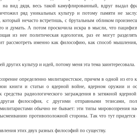
 на вид дядя, весь такой камуфлированный, вдруг выдал фра
ичтожил ряд уникальных культур и потому памяти не заслу
 который нечасто встретишь, с брутальным обликом произнесш
то и думать. А потом проскочила искра в мысли, что пацифиз
щая из нее политическая идеология, раз ее могут разделят
оит рассмотреть именно как философию, как способ мышления,
 других культур и идей, потому меня эта тема заинтересовала.
воззрение определенно милитаристское, причем в одной из его 
 мои книги и статьи о ядерной войне, ядерном оружии и о
к средства радиологического заграждения в затяжной ядерной
ругая философия, с другими отправными тезисами, пол
милитаристами обычно не бывает: эти типы мировоззрения на
высмеиванию противоположной стороны. Так что тут придется 
авления этих двух разных философий по существу.