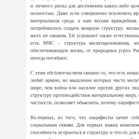
и личного риска для достижения каких-либо цел
полностью. Даже если совершенно исключить вр
материальная среда, к нам весьма враждебна
потребовалось создать мощную структуру: жилье
жить не сможем. Ей угрожают также естественны
есть МЧС – структура милитаризованная, к
обеспечивающую жизнь, от природных угроз. Раб
иногда погибают.
С этим обстоятельством связано то, что есть нема
любят армию, но мышление которых чисто милит
шире, чем война или насилие против других люд
структуру противодействия материальному миру, б
частности, позволяет объяснить, почему пацифист
Во-первых, из того, что пацифисты ценят себ
социальным связям. Для первых важна комплеме
способность встроиться в структуру и что-то для