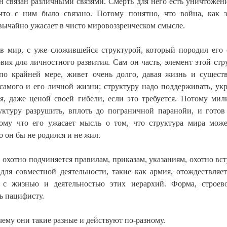
он связан различными связями. Смерть для него есть уничтожен
что с ним было связано. Потому понятно, что война, как з
вычайно ужасает в чисто мировоззренческом смысле.
 в мир, с уже сложившейся структурой, который породил его 
вия для личностного развития. Сам он часть, элемент этой стр
по крайней мере, живет очень долго, давая жизнь и сущест
самого и его личной жизни; структуру надо поддерживать, укр
я, даже ценой своей гибели, если это требуется. Потому мил
ктуру разрушить, вплоть до пограничной паранойи, и готов
ому что его ужасает мысль о том, что структура мира мож
о он бы не родился и не жил.
охотно подчиняется правилам, приказам, указаниям, охотно вст
для совместной деятельности, такие как армия, отождествляет
с жизнью и деятельностью этих иерархий. Форма, строево
ь пацифисту.
чему они такие разные и действуют по-разному.