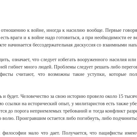
отношению к войне, иногда к насилию вообще. Первые говоря
есть враги и к войне надо готовиться, а при необходимости ее в
кте начинается бессодержательная дискуссия со взаимными нап
дить, означает, что следует избегать вооруженного насилия или
 ней гибнет много людей. Проблемы следует решать либо перего
фисты считают, что возможны такие уступки, которые по
ь и будет. Человечество за свою историю провело около 15 тысяч
имо ссылки на исторический опыт, у милитаристов есть также уб
ются до порога неприемлемых требований и тогда конфликт разр
ю волю. Проигравшим остается либо погибнуть, либо подчинитьс
 философии мало что дает. Получается, что пацифисты имею