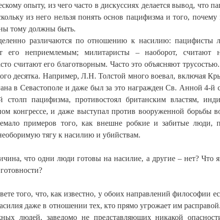
кому опыту, из чего часто в дискуссиях делается вывод, что п
кольку из него нельзя понять основ пацифизма и того, почему
ны тому должны быть.
деленно различаются по отношению к насилию: пацифисты 
т его неприемлемым; милитаристы – наоборот, считают н
то считают его благотворным. Часто это объясняют трусостью.
ого десятка. Например, Л.Н. Толстой много воевал, включая К
ана в Севастополе и даже был за это награжден Св. Анной 4-й 
й столп пацифизма, противостоял британским властям, инд
ом конгрессе, и даже выступал против вооруженной борьбы в
немало примеров того, как внешне робкие и забитые люди, 
необоримую тягу к насилию и убийствам.
чина, что одни люди готовы на насилие, а другие – нет? Что я
 готовности?
вете того, что, как известно, у обоих направлений философии ес
силия даже в отношении тех, кто прямо угрожает им расправой.
жных людей, заведомо не представляющих никакой опасност