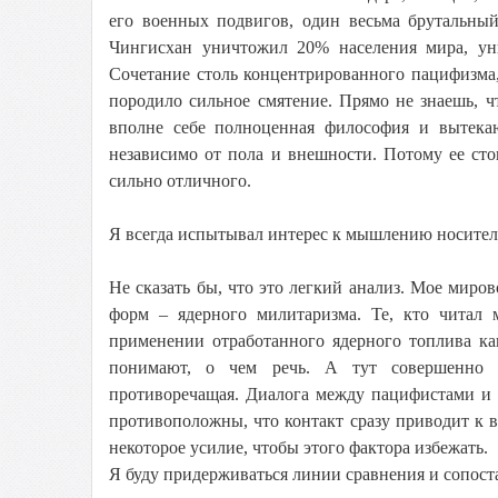
его военных подвигов, один весьма брутальный
Чингисхан уничтожил 20% населения мира, ун
Сочетание столь концентрированного пацифизма,
породило сильное смятение. Прямо не знаешь, ч
вполне себе полноценная философия и вытекаю
независимо от пола и внешности. Потому ее ст
сильно отличного.
Я всегда испытывал интерес к мышлению носителей
Не сказать бы, что это легкий анализ. Мое миро
форм – ядерного милитаризма. Те, кто читал
применении отработанного ядерного топлива ка
понимают, о чем речь. А тут совершенно д
противоречащая. Диалога между пацифистами и 
противоположны, что контакт сразу приводит к 
некоторое усилие, чтобы этого фактора избежать.
Я буду придерживаться линии сравнения и сопост