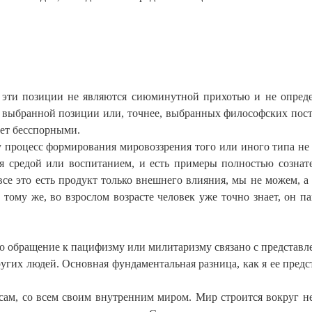
 эти позиции не являются сиюминутной прихотью и не опред
 выбранной позиции или, точнее, выбранных философских пост
ает бесспорными.
у процесс формирования мировоззрения того или иного типа не
тся средой или воспитанием, и есть примеры полностью сознат
все это есть продукт только внешнего влияния, мы не можем, а
тому же, во взрослом возрасте человек уже точно знает, он п
что обращение к пацифизму или милитаризму связано с представл
других людей. Основная фундаментальная разница, как я ее предс
 сам, со всем своим внутренним миром. Мир строится вокруг не