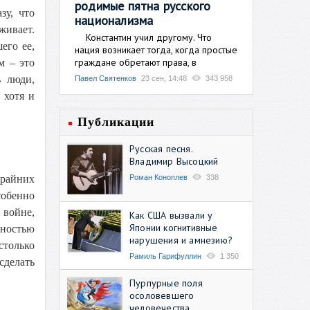
родимые пятна русского
зу, что
национализма
живает.
Константин учил другому. Что
его ее,
нация возникает тогда, когда простые
граждане обретают права, в
м – это
ь люди,
Павел Святенков
23 сен, 14:48
343 958
 хотя и
Публикации
Русская песня.
Владимир Высоцкий
Роман Коноплев
338
крайних
собенно
 войне,
Как США вызвали у
Японии когнитивные
ностью
нарушения и амнезию?
столько
Рамиль Гарифуллин
1 350
сделать
Пурпурные поля
осоловевшего
человечества