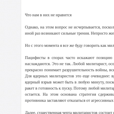
Что нам в них не нравится
Однако, на этом вопрос не исчерпывается, поск
иной раз возникают сильные трения. Непросто жит
Но с этого момента я все же буду говорить как м
Пацифисты в спорах часто искажают позицию 
наслаждаются. Это не так. Любой милитарист, о
прекрасно понимает разрушительность войны, все
Для ядерных милитаристов это еще очевиднее: 
ядерный взрыв может быть в любую минуту, поско
ракет в готовность к пуску. Потому любой милитар
остается. На этом основана стратегия сдержи
противника заставляют отказаться от агрессивных
Далее, существенная черта милитаристов состоит