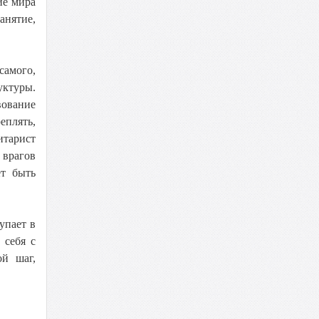
ие мира
анятие,
самого,
уктуры.
вование
еплять,
итарист
 врагов
ет быть
упает в
 себя с
й шаг,