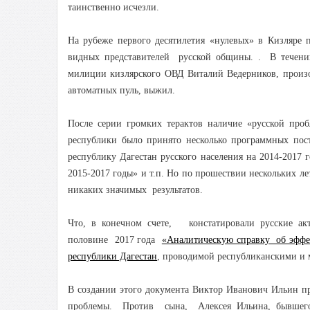
таинственно исчезли.
На рубеже первого десятилетия «нулевых» в Кизляре 
видных представителей русской общины. . В течени
милиции кизлярского ОВД Виталий Ведерников, произ
автоматных пуль, выжил.
После серии громких терактов наличие «русской проб
республики было принято несколько программных по
республику Дагестан русского населения на 2014-2017 
2015-2017 годы» и т.п. Но по прошествии нескольких ле
никаких значимых результатов.
Что, в конечном счете, констатировали русские а
половине 2017 года
«Аналитическую справку об эффек
республики Дагестан
, проводимой республиканскими и
В создании этого документа Виктор Иванович Ильин при
проблемы. Против сына, Алексея Ильина, бывшего 