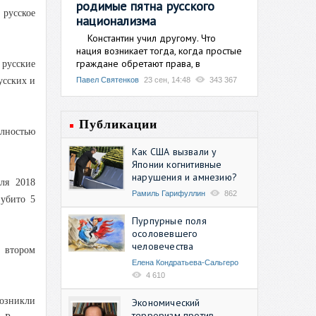
родимые пятна русского
русское
национализма
Константин учил другому. Что
нация возникает тогда, когда простые
граждане обретают права, в
русские
Павел Святенков
23 сен, 14:48
343 367
усских и
Публикации
лностью
Как США вызвали у
Японии когнитивные
нарушения и амнезию?
аля 2018
Рамиль Гарифуллин
862
убито 5
Пурпурные поля
осоловевшего
человечества
а втором
Елена Кондратьева-Сальгеро
4 610
возникли
Экономический
терроризм против