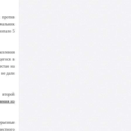
х против
чальник
попало 5
аселения
егося в
естан на
 не дали
 второй
ления из
ерьезные
естного