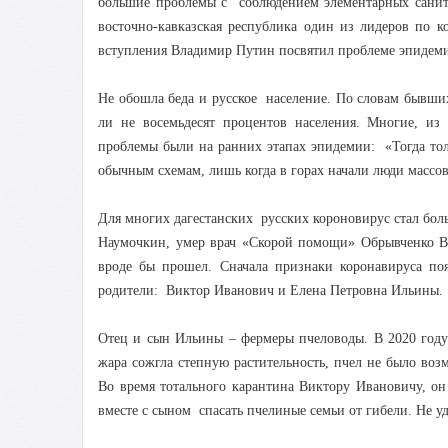
большие проблемы с соблюдением элементарных сан
восточно-кавказская республика один из лидеров по ко
вступления Владимир Путин посвятил проблеме эпидеми
Не обошла беда и русское население. По словам бывши
ли не восемьдесят процентов населения. Многие, из
проблемы были на ранних этапах эпидемии: «Тогда то
обычным схемам, лишь когда в горах начали люди массо
Для многих дагестанских русских короновирус стал бо
Наумочкин, умер врач «Скорой помощи» Обрывченко В
вроде бы прошел. Сначала признаки коронавируса по
родители: Виктор Иванович и Елена Петровна Ильины.
Отец и сын Ильины – фермеры пчеловоды. В 2020 году
жара сожгла степную растительность, пчел не было воз
Во время тотального карантина Виктору Ивановичу, он
вместе с сыном спасать пчелиные семьи от гибели. Не у