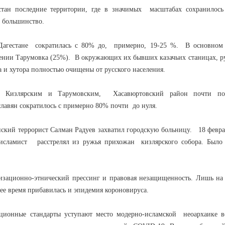
тан последние территории, где в значимых масштабах сохранилось 
е большинство.
 Дагестане сократилась с 80% до, примерно, 19-25 %. В основном 
ении Тарумовка (25%). В окружающих их бывших казачьих станицах, р
а и хутора полностью очищены от русского населения.
 Кизлярским и Тарумовским, Хасавюртовский район почти по
славян сократилось с примерно 80% почти до нуля.
енский террорист Салман Радуев захватил городскую больницу. 18 февр
сламист расстрелял из ружья прихожан кизлярского собора. Было 
лизационно-этнический прессинг и правовая незащищенность. Лишь н
нее время прибавилась и эпидемия короновируса.
зационные стандарты уступают место модерно-исламской неоархаике 