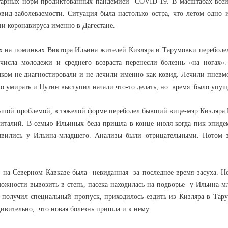
итарных норм продиктованных пандемией
COVID
-19. В масштабах все
вид-заболеваемости. Ситуация была настолько остра, что летом одно 
и коронавируса именно в Дагестане.
х на поминках Виктора Ильина жителей Кизляра и Тарумовки переболе
 числа молодежи и среднего возраста перенесли болезнь «на ногах»
лком не диагностировали и не лечили именно как ковид. Лечили пнев
во умирать и Путин выступил начали что-то делать, но время было упу
льшой проблемой, в тяжелой форме переболел бывший вице-мэр Кизляра
италий. В семью Ильиных беда пришла в конце июля когда пик эпид
явились у Ильина-младшего. Анализы были отрицательными. Потом 
 на Северном Кавказе была невиданная за последнее время засуха. Н
можности вывозить в степь, пасека находилась на подворье у Ильина-м
 получил специальный пропуск, приходилось ездить из Кизляра в Тар
дивительно, что новая болезнь пришла и к нему.