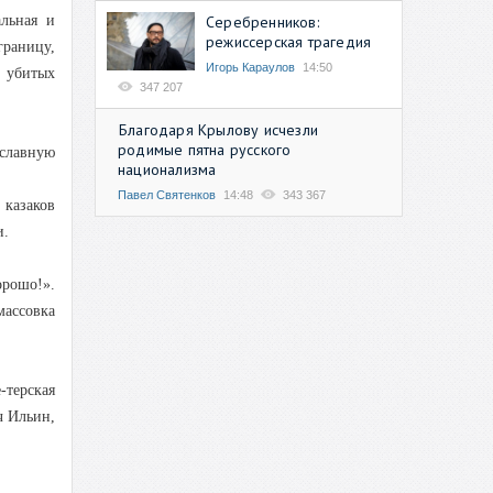
Серебренников:
льная и
режиссерская трагедия
границу,
Игорь Караулов
14:50
в убитых
347 207
Благодаря Крылову исчезли
родимые пятна русского
ославную
национализма
Павел Святенков
14:48
343 367
 казаков
и.
орошо!».
ассовка
-терская
ч Ильин,