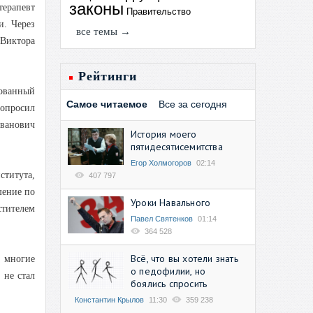
законы
терапевт
Правительство
и. Через
все темы →
 Виктора
Рейтинги
ованный
Самое читаемое
Все за сегодня
попросил
ванович
История моего
пятидесятисемитства
Егор Холмогоров
02:14
ститута,
407 797
шение по
Уроки Навального
тителем
Павел Святенков
01:14
364 528
Всё, что вы хотели знать
 многие
о педофилии, но
 не стал
боялись спросить
Константин Крылов
11:30
359 238