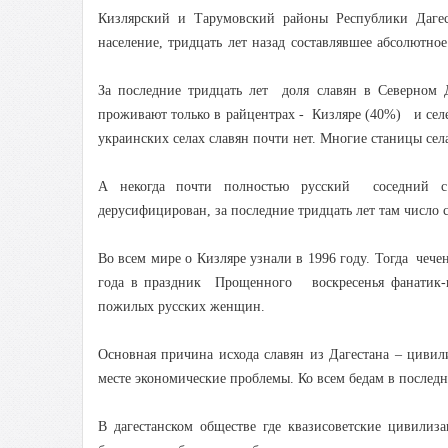
Кизлярский и Тарумовский районы Республики Дагес
население, тридцать лет назад составлявшее абсолютно
За последние тридцать лет доля славян в Северном
проживают только в райцентрах - Кизляре (40%) и сел
украинских селах славян почти нет. Многие станицы сел
А некогда почти полностью русский соседний с
дерусифицирован, за последние тридцать лет там число 
Во всем мире о Кизляре узнали в 1996 году. Тогда чеч
года в праздник Прощенного воскресенья фанатик-и
пожилых русских женщин.
Основная причина исхода славян из Дагестана – циви
месте экономические проблемы. Ко всем бедам в послед
В дагестанском обществе где квазисоветские цивили