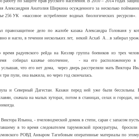
 работу по защите прав русского населения. В 2010 – 2014 годах защищ
ления Александрия Анатолия Ширкина осужденного за несколько пойман
атье 256 УК «массовое истребление водных биологических ресурсов».
л правозащитное дело по жалобе казака Александра Голованя у кот
ивно и нагло, в течении нескольких лет, некий Асхаб А…в забирал урож
время радуевского рейда на Кизляр группа боевиков из трех чело
ремя собирал казачье ополчение, - на его расположенную в 
услышав, что его нет дома, через дверь расстреляли мать Виктора Ив
три пули, она выжила, но через год скончалась.
тнула и Северный Дагестан. Казаки перед ней уже были бессильны. 
авян, сначала на малых хуторах, потом в станицах, селах и городах, н
никогда.
Виктора Ильина, - пчеловодческий домик в степи, сараи с запасом пусты
тавшему в то время следователем тарумовской прокуратуры, бросили
арумовского РОВД Анваром Тагибовым оперативные материалы по этому