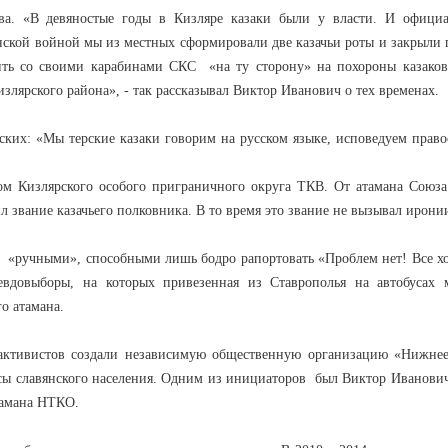
ва. «В девяностые годы в Кизляре казаки были у власти. И официа
енской войной мы из местных сформировали две казачьи роты и закрыли 
дить со своими карабинами СКС «на ту сторону» на похороны казако
злярского района», - так рассказывал Виктор Иванович о тех временах.
ских: «Мы терские казаки говорим на русском языке, исповедуем прав
м Кизлярского особого приграничного округа ТКВ. От атамана Союза
 звание казачьего полковника. В то время это звание не вызывал ирони
ов «ручными», способными лишь бодро рапортовать «Проблем нет! Все х
овыборы, на которых привезенная из Ставрополья на автобусах м
го атамана.
активистов создали независимую общественную организацию «Нижнее
есы славянского населения. Одним из инициаторов был Виктор Иванови
тамана НТКО.