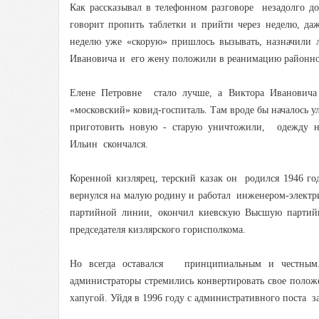
Как рассказывал в телефонном разговоре незадолго д
говорит пропить таблетки и прийти через неделю, даж
неделю уже «скорую» пришлось вызывать, назначили л
Ивановича и его жену положили в реанимацию районн
Елене Петровне стало лучше, а Виктора Ивановича
«московский» ковид-госпиталь. Там вроде бы началось
приготовить новую - старую уничтожили, одежду на
Ильин скончался.
Коренной кизлярец, терский казак он родился 1946 
вернулся на малую родину и работал инженером-электр
партийной линии, окончил киевскую Высшую партий
председателя кизлярского горисполкома.
Но всегда оставался принципиальным и честным.
администраторы стремились конвертировать свое поло
хапугой. Уйдя в 1996 году с административного поста з