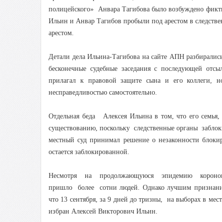
полицейского» Анвара Тагибова было возбуждено фикти
Ильин и Анвар Тагибов пробыли под арестом в следстве
арестом.
Детали дела Ильина-Тагибова на сайте АПН разбирались
бесконечные судебные заседания с последующей отсы
прилагал к правовой защите сына и его коллеги, 
несправедливостью самостоятельно.
Отдельная беда Алексея Ильина в том, что его семья, 
существованию, поскольку следственные органы заблоки
местный суд принимал решение о незаконности блокир
остается заблокированной.
Несмотря на продолжающуюся эпидемию короно
пришло более сотни людей. Однако лучшим признание
что 13 сентября, за 9 дней до тризны, на выборах в м
избран Алексей Викторович Ильин.