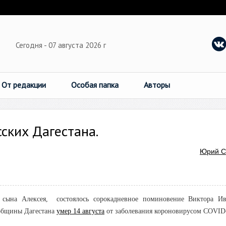
Сегодня - 07 августа 2026 г
От редакции
Особая папка
Авторы
ских Дагестана.
Юрий 
е сына Алексея, состоялось сорокадневное поминовение Виктора Ив
 общины Дагестана
умер 14 августа
от заболевания короновирусом
COVID