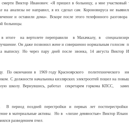
о смерти Виктор Иванович: «Я пришел в больницу, а мне участковый 
е на анализы не направил, я их сделал сам. Короновируса не выявил
ечение и оставили дома». Вскоре после этого телефонного разговора
ой больницы.
 в итоге на вертолете переправили в Махачкалу, в специализир
 улучшение. Он даже позвонил жене и совершенно нормальным голосом 
 выписку. Но через пару дней после звонка, 14 августа Виктор И
году. По окончании в 1969 году Красноярского политехнического ин
иком. С должности начальника кизлярских электросетей пошел на повы
ную школу. Вернувшись, работал секретарем горкома КПСС, замес
 В период поздней перестройки и первых лет постперестройки
жение в материальные активы. Но в «лихие девяностые» Виктор Ильин
анялся разведением пчел.