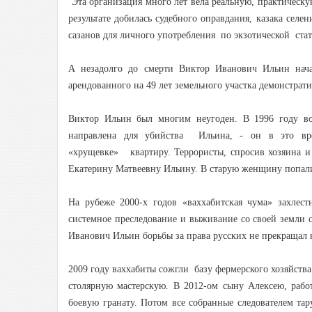
Эта организация много лет вела реальную, практическую
результате добилась судебного оправдания, казака се
сазанов для личного употребления по экзотической ст
А незадолго до смерти Виктор Иванович Ильин нача
арендованного на 49 лет земельного участка демонстрат
Виктор Ильин был многим неугоден. В 1996 году во 
направлена для убийства Ильина, - он в это в
«хрущевке» квартиру. Террористы, спросив хозяина и 
Екатерину Матвеевну Ильину. В старую женщину попали 
На рубеже 2000-х годов «ваххабитская чума» захлес
системное преследование и выживание со своей земли сл
Иванович Ильин борьбы за права русских не прекращал 
2009 году ваххабиты сожгли базу фермерского хозяйства 
столярную мастерскую. В 2012-ом сыну Алексею, рабо
боевую гранату. Потом все собранные следователем т