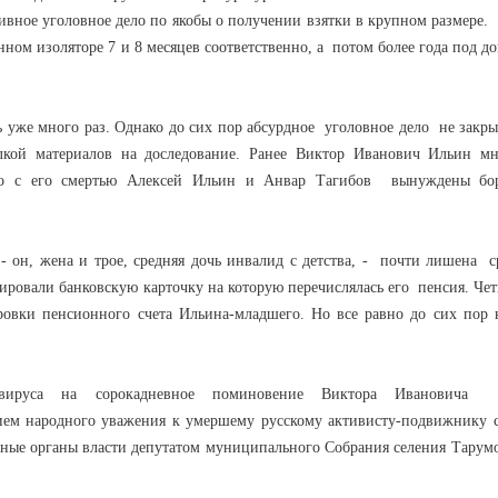
вное уголовное дело по якобы о получении взятки в крупном размере.
нном изоляторе 7 и 8 месяцев соответственно, а потом более года под 
 уже много раз. Однако до сих пор абсурдное уголовное дело не закры
лкой материалов на доследование. Ранее Виктор Иванович Ильин м
но с его смертью Алексей Ильин и Анвар Тагибов вынуждены бор
- он, жена и трое, средняя дочь инвалид с детства, - почти лишена с
ровали банковскую карточку на которую перечислялась его пенсия. Чет
овки пенсионного счета Ильина-младшего. Но все равно до сих пор 
вируса на сорокадневное поминовение Виктора Ивановича
м народного уважения к умершему русскому активисту-подвижнику с
естные органы власти депутатом муниципального Собрания селения Тарум