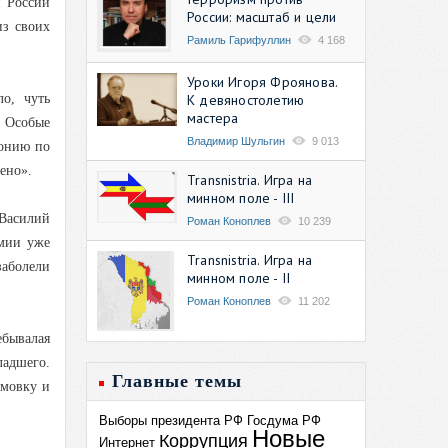
й России
России: масштаб и цели
из своих
Рамиль Гарифуллин
4 168
Уроки Игоря Фроянова.
К девяностолетию
ло, чуть
мастера
. Особые
Владимир Шульгин
9 013
монию по
щено».
Transnistria. Игра на
минном поле - III
 Василий
Роман Коноплев
10 239
емии уже
Transnistria. Игра на
заболели
минном поле - II
Роман Коноплев
11 202
ебывалая
ладшего.
Главные темы
умовку и
Выборы президента РФ
Госдума РФ
Новые
Коррупция
Интернет