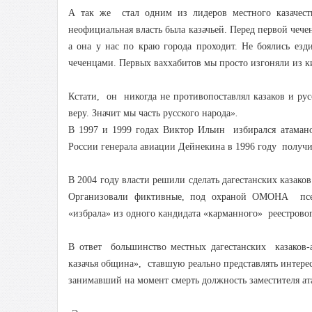
А так же стал одним из лидеров местного казачест
неофициальная власть была казачьей. Перед первой чеч
а она у нас по краю города проходит. Не боялись ез
чеченцами. Первых ваххабитов мы просто изгоняли из ки
Кстати, он никогда не противопоставлял казаков и рус
веру. Значит мы часть русского народа
».
В 1997 и 1999 годах Виктор Ильин избирался атамано
России генерала авиации Дейнекина в 1996 году получил
В 2004 году власти решили сделать дагестанских казак
Организовали фиктивные, под охраной ОМОНА псевд
«избрала» из одного кандидата «карманного» реестрово
В ответ большинство местных дагестанских казаков-
казачья община», ставшую реально представлять интер
занимавший на момент смерть должность заместителя а