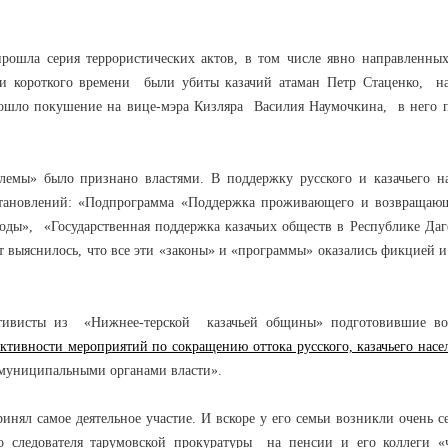
прошла серия террористических актов, в том числе явно направленны
и короткого времени были убиты казачий атаман Петр Стаценко, на
ошло покушение на вице-мэра Кизляра Василия Наумочкина, в него 
лемы» было признано властями. В поддержку русского и казачьего н
становлений: «Подпрограмма «Поддержка проживающего и возвращающ
годы», «Государственная поддержка казачьих обществ в Республике Даг
т выяснилось, что все эти «законы» и «программы» оказались фикцией и
ктивисты из «Нижнее-терской казачьей общины» подготовившие во
тивности мероприятий по сокращению оттока русского, казачьего насе
 муниципальными органами власти».
нял самое деятельное участие. И вскоре у его семьи возникли очень с
следователя тарумовской прокуратуры на пенсии и его коллеги «ч