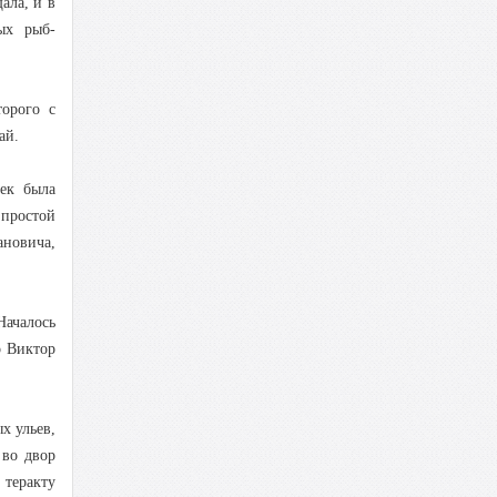
ала, и в
ных рыб-
орого с
ай.
век была
простой
ановича,
Началось
о Виктор
х ульев,
 во двор
 теракту