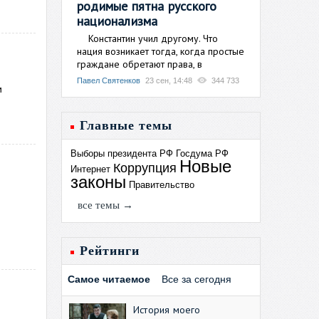
родимые пятна русского
национализма
Константин учил другому. Что
нация возникает тогда, когда простые
граждане обретают права, в
Павел Святенков
23 сен, 14:48
344 733
и
Главные темы
Выборы президента РФ
Госдума РФ
Новые
Коррупция
Интернет
законы
Правительство
все темы →
Рейтинги
Самое читаемое
Все за сегодня
История моего