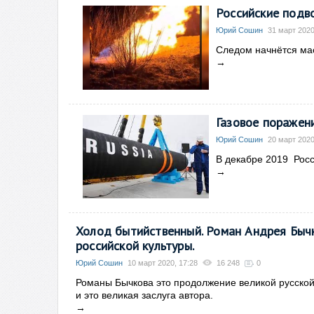
Российские подв
Юрий Сошин
31 март 2020
Следом начнётся ма
→
Газовое поражен
Юрий Сошин
20 март 2020
В декабре 2019 Росс
→
Холод бытийственный. Роман Андрея Бычк
российской культуры.
Юрий Сошин
10 март 2020, 17:28
16 248
0
Романы Бычкова это продолжение великой русской 
и это великая заслуга автора.
→