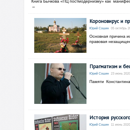
Книга Бычкова «ПЦ постмодернизму» как манифес
→
Короновирус и пр
Юрий Сошин
05 октябрь 2
Основная причина ис
правовая незащищен
Прагматизм и бе
Юрий Сошин
23 июнь 2020
Памяти Константина
История русского
Юрий Сошин
11 июнь 2020