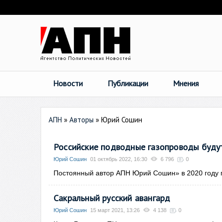
Новости
Публикации
Мнения
АПН
»
Авторы
»
Юрий Сошин
Российские подводные газопроводы буду
Юрий Сошин
01 октябрь 2022, 16:30
6 796
0
Постоянный автор АПН Юрий Сошин» в 2020 году 
Сакральный русский авангард
Юрий Сошин
15 март 2021, 13:26
4 138
0