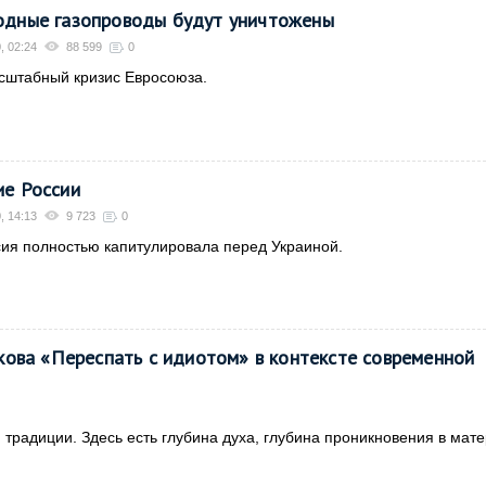
одные газопроводы будут уничтожены
, 02:24
88 599
0
сштабный кризис Евросоюза.
ие России
, 14:13
9 723
0
ия полностью капитулировала перед Украиной.
ова «Переспать с идиотом» в контексте современной
традиции. Здесь есть глубина духа, глубина проникновения в мате