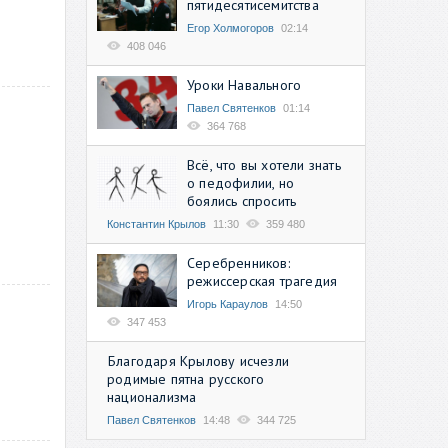
пятидесятисемитства
Егор Холмогоров
02:14
408 046
Уроки Навального
Павел Святенков
01:14
364 768
Всё, что вы хотели знать
о педофилии, но
боялись спросить
Константин Крылов
11:30
359 480
Серебренников:
режиссерская трагедия
Игорь Караулов
14:50
347 453
Благодаря Крылову исчезли
родимые пятна русского
национализма
Павел Святенков
14:48
344 725