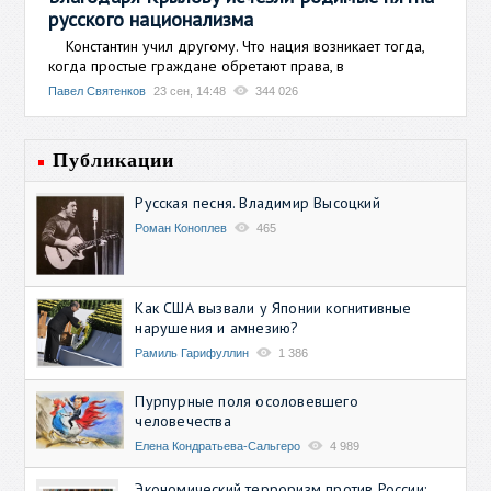
русского национализма
Константин учил другому. Что нация возникает тогда,
когда простые граждане обретают права, в
Павел Святенков
23 сен, 14:48
344 026
Публикации
Русская песня. Владимир Высоцкий
Роман Коноплев
465
Как США вызвали у Японии когнитивные
нарушения и амнезию?
Рамиль Гарифуллин
1 386
Пурпурные поля осоловевшего
человечества
Елена Кондратьева-Сальгеро
4 989
Экономический терроризм против России: