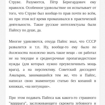
Струве. Разумеется, Пётр Бернгардович ему
нравился. Особенное удовольствие он испытывает от
того, что Струве был вообще-то прав почти во всём,
но при этом всё время промахивался в практической
деятельности. Такие русские интеллектуалы были
Пайпсу по душе, да.
Многие удивляются, откуда Пайпс знал, что СССР
развалится и т.п. Ну, вообще-то ему было
по
должности положено
знать такие вещи - он работал
не на текущие и среднесрочные пропагандистские
нужды (для которых нужно преувеличивать мощь
врага), а на перспективу. Советский диссидент
Амальрик, занимавшийся тем же, что и Пайпс,
написал свою знаменитую статью без копаний в
книжках, «на интуиции».
При этом подавать Пайпса как какого-то страшного
"вррррага", заслуживающего скрежета зубовного и