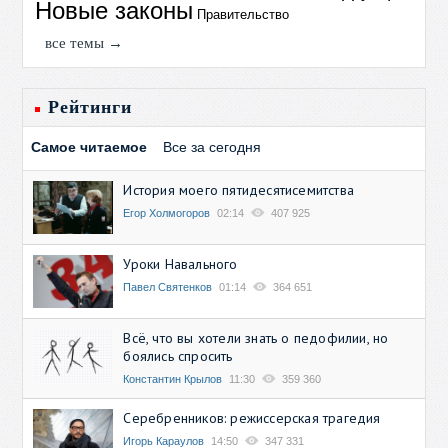
Новые законы
Правительство
все темы →
Рейтинги
Самое читаемое
Все за сегодня
История моего пятидесятисемитства
Егор Холмогоров
02:14
407 925
Уроки Навального
Павел Святенков
01:14
364 651
Всё, что вы хотели знать о педофилии, но
боялись спросить
Константин Крылов
11:30
359 360
Серебренников: режиссерская трагедия
Игорь Караулов
14:50
347 331