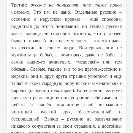
Третий:
русские не понимают, что такое права
человека.
Это им не дано. Отдельные русские –
особенно с нерусской кровью – ещё способны
подняться до этого понимания, но тёмная русская
масса вообще не способна осознать, что у людей
бывают права. А поскольку человек – это его права,
то русские не совсем люди. Во-первых, они не
мужчины (а бабы), а во-вторых, даже не бабы, а
самки каких-то животных, «медведей» или там
обезьян. Слабые, гадкие, и в то же время жестокие и
мерзкие, они и друг друга страшно угнетают, и ещё
тащат в свою смрадную нору всякие замечательные
народы (особенно некоторые). Естественно, жуткую
«русскую революцию» они устроили себе сами, и в
ней-то и нашёл подлинное своё выражение
истинный русский дух, бессмысленный и
беспощадный. Вывод – русские не заслуживают
никакого сочувствия за свои страдания, а достойны