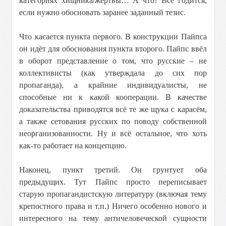
категориях хищника/жертвы… А что? Всё годится,
если нужно обосновать заранее заданный тезис.
Что касается пункта первого. В конструкции Пайпса
он идёт для обоснования пункта второго. Пайпс ввёл
в оборот представление о том, что русские – не
коллективисты (как утверждала до сих пор
пропаганда), а крайние индивидуалисты, не
способные ни к какой кооперации. В качестве
доказательства приводятся всё те же щука с карасём,
а также сетования русских по поводу собственной
неорганизованности. Ну и всё остальное, что хоть
как-то работает на концепцию.
Наконец, пункт третий. Он грунтует оба
предыдущих. Тут Пайпс просто переписывает
старую пропагандистскую литературу (включая тему
крепостного права и т.п.) Ничего особенно нового и
интересного на тему античеловеческой сущности