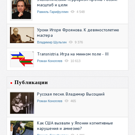
масштаб и цели
Рамиль Гарифуллин
4 548
Уроки Игоря Фроянова. К девяностолетию
мастера
Владимир Шульгин
9 376
Transnistria. Игра на минном поле - III
Роман Коноплев
10 613
Публикации
Русская песня. Владимир Высоцкий
Роман Коноплев
465
Как США вызвали у Японии когнитивные
нарушения и амнезию?