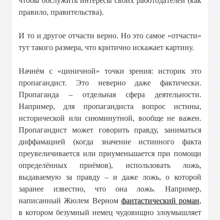
чтобы обслужить интересы своих работодателей (как
правило, правительства).
И то и другое отчасти верно. Но это самое «отчасти»
тут такого размера, что критично искажает картину.
Начнём с «циничной» точки зрения: историк это
пропагандист. Это неверно даже фактически.
Пропаганда – отдельная сфера деятельности.
Например, для пропагандиста вопрос истины,
исторической или сиюминутной, вообще не важен.
Пропагандист может говорить правду, заниматься
диффамацией (когда значение истинного факта
преувеличивается или приуменьшается при помощи
определённых приёмов), использовать ложь,
выдаваемую за правду – и даже ложь, о которой
заранее известно, что она ложь. Например,
написанный Жюлем Верном
фантастический роман
,
в котором безумный немец чудовищно злоумышляет