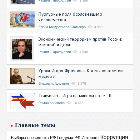
Рамиль Гарифуллин
1 386
Пурпурные поля осоловевшего
человечества
Елена Кондратьева-Сальгеро
4 989
Экономический терроризм против России:
масштаб и цели
Рамиль Гарифуллин
4 548
Уроки Игоря Фроянова. К девяностолетию
мастера
Владимир Шульгин
9 376
Transnistria. Игра на минном поле - III
Роман Коноплев
10 613
Главные темы
Коррупция
Выборы президента РФ
Госдума РФ
Интернет