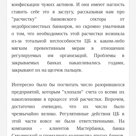
конфискации чужих активов. И они имеют наглость
ставить себе это в заслугу, рассказывая нам про
"расчистку" банковского сектора от
недобросовестных банкиров, но скромно умалчивая
о том, что необходимость этой расчистки возникла
из-за тотальной неспособности ЦБ к каким-либо
мягким превентивным мерам в отношении
регулируемых им организаций. Проблемы в
закрываемых банках накапливались годами,
закрывают их на щелчок пальцев.
Интересно было бы посчитать число разорившихся
предприятий, которым "хлопали" счета со всеми их
накоплениями в процессе этой расчистки. Впрочем,
достаточно очевидно, что их число было
чрезвычайно велико. Регулятивные действия ЦБ в
этой части вовсе не были ответственными. На
компании - клиентов Мастербанка, банка
Смоленский и громадного количества других банков,