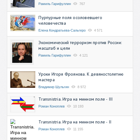
Рамиль Гарифуллин
767
Пурпурные поля осоловевшего
человечества
Елена Кондратьева-Сальгеро
4 571
Экономический терроризм против России:
масштаб и цели
Рамиль Гарифуллин
4 121
Уроки Игоря Фроянова. К девяностолетию
мастера
Владимир Шульгин
8 972
Transnistria. Игра на минном поле - III
Роман Коноплев
10 193
Transnistria. Игра на минном поле - II
Роман Коноплев
11 155