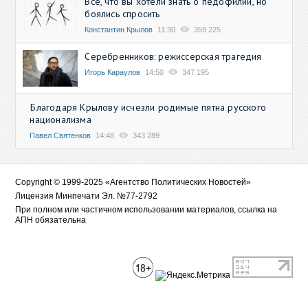
Всё, что вы хотели знать о педофилии, но
боялись спросить
Константин Крылов
11:30
359 225
Серебренников: режиссерская трагедия
Игорь Караулов
14:50
347 195
Благодаря Крылову исчезли родимые пятна русского
национализма
Павел Святенков
14:48
343 289
Copyright © 1999-2025 «Агентство Политических Новостей»
Лицензия Минпечати Эл. №77-2792
При полном или частичном использовании материалов, ссылка на
АПН обязательна