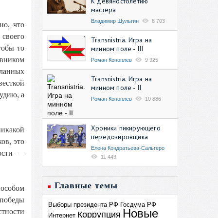
К девяностолетию
мастера
Владимир Шульгин
8 703
но, что
 своего
Transnistria. Игра на
тобы то
минном поле - III
овником
Роман Коноплев
9 925
еланных
Transnistria. Игра на
весткой
минном поле - II
удию, а
Роман Коноплев
10 886
Хроники пикирующего
никакой
передозировщика
ов, это
Елена Кондратьева-Сальгеро
ности —
11 449
Главные темы
пособом
 победы
Выборы президента РФ
Госдума РФ
Новые
стности
Коррупция
Интернет