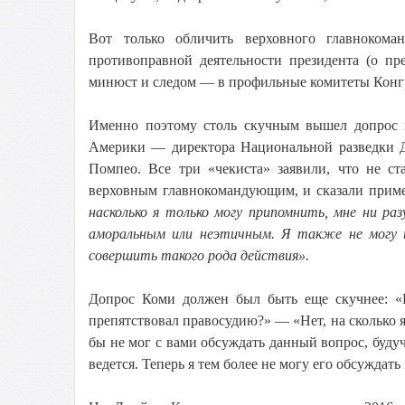
Вот только обличить верховного главноком
противоправной деятельности президента (о п
минюст и следом — в профильные комитеты Конгр
Именно поэтому столь скучным вышел допрос в
Америки — директора Национальной разведки 
Помпео. Все три «чекиста» заявили, что не с
верховным главнокомандующим, и сказали приме
насколько я только могу припомнить, мне ни раз
аморальным или неэтичным. Я также не могу п
совершить такого рода действия».
Допрос Коми должен был быть еще скучнее: «
препятствовал правосудию?» — «Нет, на сколько 
бы не мог с вами обсуждать данный вопрос, буду
ведется. Теперь я тем более не могу его обсуждать 