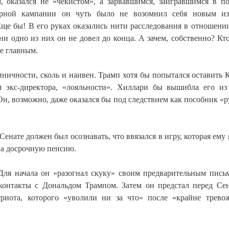
 оказался не «чекистом», а зарвавшимся, заигравшимся в п
орной кампании он чуть было не возомнил себя новым из
ще бы! В его руках оказались нити расследования в отношени
и одно из них он не довел до конца. А зачем, собственно? Кт
е главным.
иничности, сколь и наивен. Трамп хотя бы попытался оставить 
ям экс-директора, «лояльности». Хиллари бы вышибла его из
Он, возможно, даже оказался бы под следствием как пособник «р
ате должен был осознавать, что ввязался в игру, которая ему 
 на досрочную пенсию.
Для начала он «разогнал скуку» своим предварительным пис
контакты с Дональдом Трампом. Затем он предстал перед Се
триота, которого «уволили ни за что» после «крайне трев