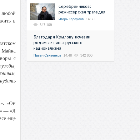
Серебренников:
режиссерская трагедия
 любой
Игорь Караулов
14:50
ожить в
347 109
Благодаря Крылову исчезли
родимые пятна русского
татском
национализма
У Майка
Павел Святенков
14:48
342 800
оворы с
службы,
конным,
инудить
а». «Он
?» — «Я
все еще