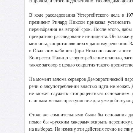
Впрочем, и этого недостаточно. Необходимо доказ
В ходе расследования Уотергейтского дела в 197
президент Ричард Никсон приказал установить
переизбрания на второй срок. После этого, дабы
прекратило расследование инцидента. Он также 
минюста, сопротивлявшихся данному решению. За
в Овальном кабинете (при Никсоне такие записи 
Конгресса. Налицо злоупотребление властью, заго
также заговор с целью сокрытия такого препятств
На момент взлома серверов Демократической парт
речи о злоупотреблении властью идти не может.
не может служить стопроцентным основанием д
слишком мелкое преступление для уже действующе
Столь же сомнительными были бы основания дл
помог бы «русским хакерам» вскрыть переписку 
на выборах. На измену эти действия точно не тян