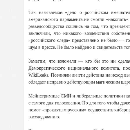
Так называемое «дело о российском вмешател
американского парламента не смогли «накопать»
разведсообщества сошлись на том, что президе
заключили, что никакого воздействия собствен
«российского следа» представлено не было — то
шум в прессе. Не было найдено и свидетельств то
Заметим, что взломали — кто бы это ни сдел
Демократического национального комитета, по
WikiLeaks. Повлияли ли эти действия на исход вы
обладает исправно действующим магическим шар
Мейнстримные СМИ и либеральные политики наст
с самого дня голосования. Но для того чтобы даж
помог «проклятым русским» осуществить киберпр
расследованию.