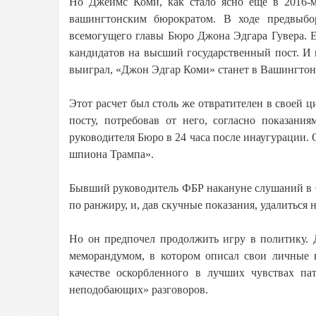
Но Джеймс Коми, как стало ясно еще в 2016-м,
вашингтонским бюрократом. В ходе предвыб
всемогущего главы Бюро Джона Эдгара Гувера. Е
кандидатов на высший государственный пост. И н
выиграл, «Джон Эдгар Коми» станет в Вашингтон
Этот расчет был столь же отвратителен в своей ц
посту, потребовав от него, согласно показани
руководителя Бюро в 24 часа после инаугурации. 
шпиона Трампа».
Бывший руководитель ФБР накануне слушаний в Сен
по ранжиру, и, дав скучные показания, удалиться
Но он предпочел продолжить игру в политику. 
меморандумом, в котором описал свои личные 
качестве оскорбленного в лучших чувствах па
неподобающих» разговоров.