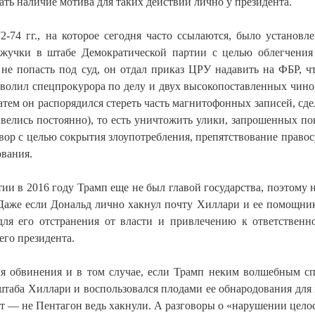
ать наличие мотива для таких действий лично у президента.
2-74 гг., на которое сегодня часто ссылаются, было установле
 жучки в штабе Демократической партии с целью облегчения
 не попасть под суд, он отдал приказ ЦРУ надавить на ФБР, ч
уволил спецпрокурора по делу и двух высокопоставленных чин
тем он распорядился стереть часть магнитофонных записей, сд
велись постоянно), то есть уничтожить улики, запрошенных по
вор с целью сокрытия злоупотребления, препятствование правос
ования.
ии в 2016 году Трамп еще не был главой государства, поэтому 
 Даже если Дональд лично хакнул почту Хиллари и ее помощник
ля его отстранения от власти и привлечению к ответствен
го президента.
я обвинения и в том случае, если Трамп неким волшебным с
штаба Хиллари и воспользовался плодами ее обнародования для
ут — не Пентагон ведь хакнули. А разговоры о «нарушении цело