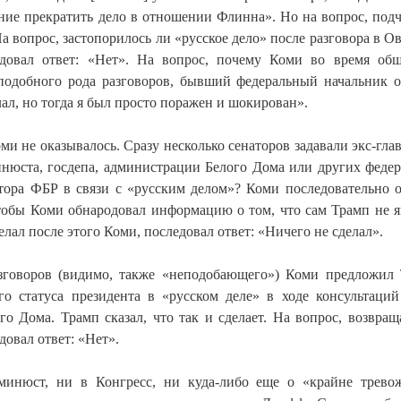
ание прекратить дело в отношении Флинна». Но на вопрос, под
а вопрос, застопорилось ли «русское дело» после разговора в О
едовал ответ: «Нет». На вопрос, почему Коми во время об
подобного рода разговоров, бывший федеральный начальник о
лал, но тогда я был просто поражен и шокирован».
и не оказывалось. Сразу несколько сенаторов задавали экс-гла
инюста, госдепа, администрации Белого Дома или других феде
тора ФБР в связи с «русским делом»? Коми последовательно о
чтобы Коми обнародовал информацию о том, что сам Трамп не я
елал после этого Коми, последовал ответ: «Ничего не сделал».
зговоров (видимо, также «неподобающего») Коми предложил
о статуса президента в «русском деле» в ходе консультаци
 Дома. Трамп сказал, что так и сделает. На вопрос, возвращ
довал ответ: «Нет».
минюст, ни в Конгресс, ни куда-либо еще о «крайне трев