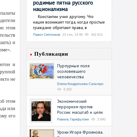
родимые пятна русского
национализма
 палаты
Константин учил другому. Что
одители
нация возникает тогда, когда простые
граждане обретают права, в
ри этом
тельств
Павел Святенков
23 сен, 14:48
342 812
шать) и
оме».
Публикации
интон и
Пурпурные поля
осоловевшего
группой
человечества
икто не
Елена Кондратьева-Сальгеро
4 293
Экономический
об этом
терроризм против
ьда или
России: масштаб и цели
ому его
Рамиль Гарифуллин
3 840
Уроки Игоря Фроянова.