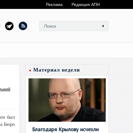
Реклама
Редакция АПН
Материал недели
ицкий
жен был
ва Бюро
Благодаря Крылову исчезли