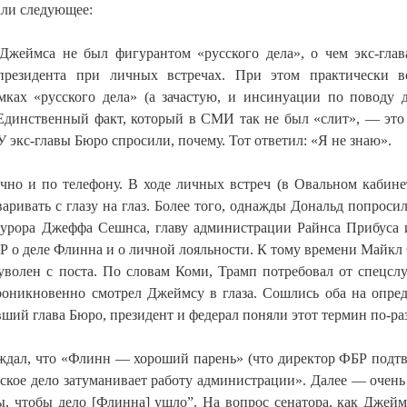
али следующее:
Джеймса не был фигурантом «русского дела», о чем экс-гла
резидента при личных встречах. При этом практически в
ках «русского дела» (а зачастую, и инсинуации по поводу 
 Единственный факт, который в СМИ так не был «слит», — это 
У экс-главы Бюро спросили, почему. Тот ответил: «Я не знаю».
очно и по телефону. В ходе личных встреч (в Овальном кабине
аривать с глазу на глаз. Более того, однажды Дональд попроси
окурора Джеффа Сешнса, главу администрации Райнса Прибуса 
БР о деле Флинна и о личной лояльности. К тому времени Майкл
уволен с поста. По словам Коми, Трамп потребовал от спецсл
роникновенно смотрел Джеймсу в глаза. Сошлись оба на опре
вший глава Бюро, президент и федерал поняли этот термин по-ра
ждал, что «Флинн — хороший парень» (что директор ФБР подтв
сское дело затуманивает работу администрации». Далее — очень
бы, чтобы дело [Флинна] ушло”. На вопрос сенатора, как Джей