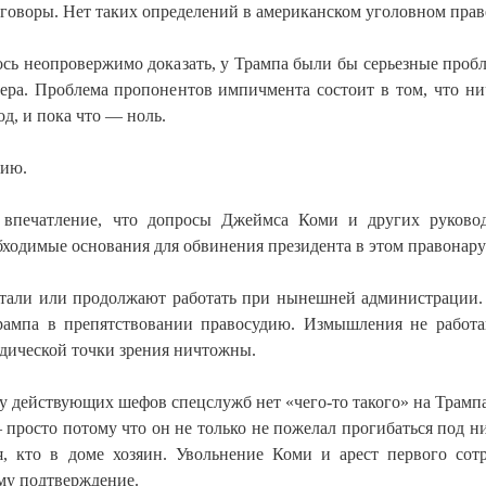
зговоры. Нет таких определений в американском уголовном прав
лось неопровержимо доказать, у Трампа были бы серьезные про
тера. Проблема пропонентов импичмента состоит в том, что ни
д, и пока что — ноль.
дию.
я впечатление, что допросы Джеймса Коми и других руково
бходимые основания для обвинения президента в этом правонар
ботали или продолжают работать при нынешней администрации.
рампа в препятствовании правосудию. Измышления не работ
дической точки зрения ничтожны.
о у действующих шефов спецслужб нет «чего-то такого» на Трампа
— просто потому что он не только не пожелал прогибаться под ни
уя, кто в доме хозяин. Увольнение Коми и арест первого сот
ому подтверждение.