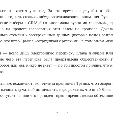
ьстве» тянется уже год. За это время спецслужбы и обе
 ничего, хоть сколько-нибудь заслуживающего внимания. Руков
нтские выборы в США были «взломаны русскими хакерами», п
но на процесс голосования этот взлом не произвел. Доказа
лько отсылки к засекреченным данным (которые нельзя разгла
го, что штаб Трампа «сотрудничал с русскими» в этом самом «взл
ал — всего лишь электронную переписку штаба Хиллари Кл
сле чего эта переписка была представлена общественности 
боров или нет, никто не знает — по той простой причине, что н
ом.
олько вожделеют импичмента президента Трампа, что говорят 
е начинать думать об импичменте, надо доказать, что штаб Донал
еступление, или что президент прямо препятствовал объективн