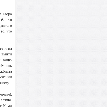
ва Бюро
сё, что
данного
то, что
те и на
л выйти
и вице-
 Флинн,
ужбиста
делении
зному.
ердил),
 важно.
мс Коми