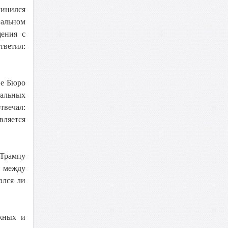
чинился
вальном
щения с
тветил:
ве Бюро
ральных
твечал:
вляется
 Трампу
й между
ался ли
ожных и