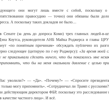
андующего они могут лишь вместе с собой, поскольку о
репятствовании правосудию — точно) они обязаны были дол
есса. А поскольку таких докладов не было…
 Сенате (за день до допроса Коми) трех главных людей-в-ш
Дэна Коутса, руководителя АНБ Майка Роджерса и главы ЦР
танут «по понятным причинам» обсуждать публично их разг
рно следующее (цитирую по г-ну Роджерсу):
«За время моей 
у не приказывали сделать ничего, что бы показалось мне неза
рипомнить, что бы на меня оказывали давление с целью пр
Вас уволили?» — «Да». «Почему?» — «Спросите президент
я только могу припомнить». «Сотрудничал ли Трамп с русскими
чи действующим директором ФБР, поскольку это расследование 
в качестве частного лица». И всё.