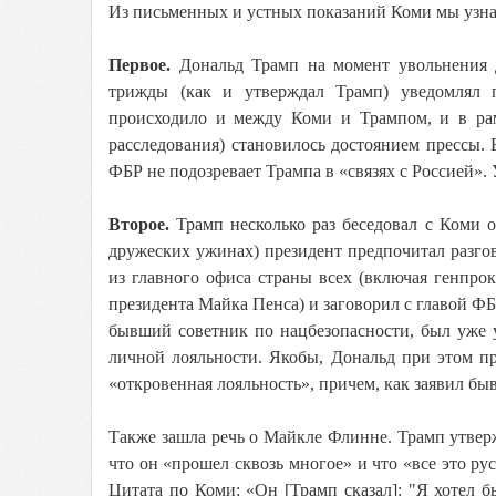
Из письменных и устных показаний Коми мы узн
Первое.
Дональд Трамп на момент увольнения 
трижды (как и утверждал Трамп) уведомлял п
происходило и между Коми и Трампом, и в рам
расследования) становилось достоянием прессы.
ФБР не подозревает Трампа в «связях с Россией». 
Второе.
Трамп несколько раз беседовал с Коми 
дружеских ужинах) президент предпочитал разгов
из главного офиса страны всех (включая генпр
президента Майка Пенса) и заговорил с главой Ф
бывший советник по нацбезопасности, был уже 
личной лояльности. Якобы, Дональд при этом п
«откровенная лояльность», причем, как заявил бы
Также зашла речь о Майкле Флинне. Трамп утвер
что он «прошел сквозь многое» и что «все это ру
Цитата по Коми: «Он [Трамп сказал]: "Я хотел 