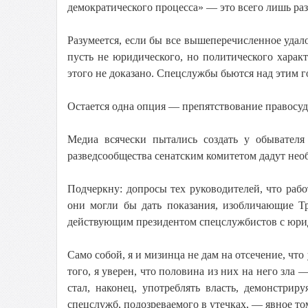
демократического процесса» — это всего лишь ра
Разумеется, если бы все вышеперечисленное уда
пусть не юридического, но политического харак
этого не доказано. Спецслужбы бьются над этим го
Остается одна опция — препятствование правосу
Медиа всячески пытались создать у обывател
разведсообщества сенатским комитетом дадут нео
Подчеркну: допросы тех руководителей, что ра
они могли бы дать показания, изобличающие Т
действующим президентом спецслужбистов с юри
Само собой, я и мизинца не дам на отсечение, чт
того, я уверен, что половина из них на него зла 
стал, наконец, употреблять власть, демонстрир
спецслужб, подозреваемого в утечках, — явное т