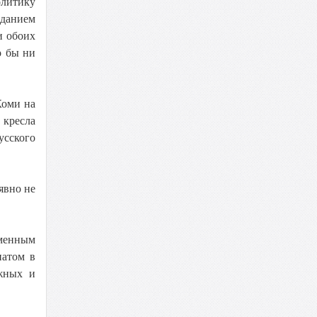
олитику
данием
и обоих
о бы ни
Коми на
 кресла
усского
явно не
ьменным
натом в
ожных и