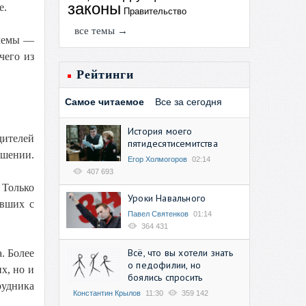
законы
е.
Правительство
все темы →
блемы —
чего из
Рейтинги
Самое читаемое
Все за сегодня
История моего
дителей
пятидесятисемитства
ушении.
Егор Холмогоров
02:14
407 693
 Только
Уроки Навального
авших с
Павел Святенков
01:14
364 431
Всё, что вы хотели знать
. Более
о педофилии, но
х, но и
боялись спросить
рудника
Константин Крылов
11:30
359 142