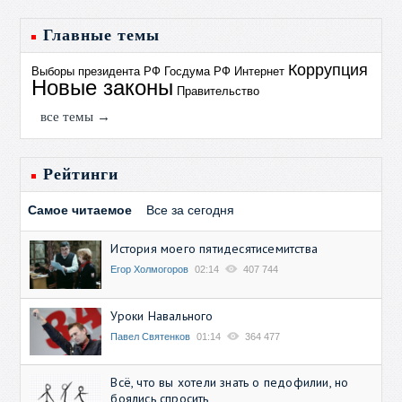
Главные темы
Коррупция
Выборы президента РФ
Госдума РФ
Интернет
Новые законы
Правительство
все темы →
Рейтинги
Самое читаемое
Все за сегодня
История моего пятидесятисемитства
Егор Холмогоров
02:14
407 744
Уроки Навального
Павел Святенков
01:14
364 477
Всё, что вы хотели знать о педофилии, но
боялись спросить