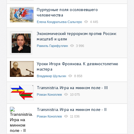
Пурпурные поля осоловевшего
человечества
Елена Кондратьева-Сальгеро
4 445
Экономический терроризм против России:
масштаб и цели
Рамиль Гарифуллин
3 996
Уроки Игоря Фроянова. К девяностолетию
мастера
Владимир Шульгин
8 858
Transnistria. Игра на минном поле - III
Роман Коноплев
10 075
Transnistria. Игра на минном поле - II
Роман Коноплев
11 036