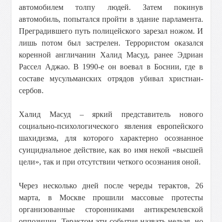
автомобилем толпу людей. Затем покинув
автомобиль, попытался пройти в здание парламента.
Преградившего путь полицейского зарезал ножом. И
лишь потом был застрелен. Террористом оказался
коренной англичанин Халид Масуд, ранее Эдриан
Рассел Аджао. В 1990-е он воевал в Боснии, где в
составе мусульманских отрядов убивал христиан-
сербов.
Халид Масуд – яркий представитель нового
социально-психологического явления европейского
шахидизма, для которого характерно осознанное
суициднальное действие, как во имя некой «высшей
цели», так и при отсутствии четкого осознания оной.
Через несколько дней после череды терактов, 26
марта, в Москве прошили массовые протесты
организованные сторонниками антикремлевской
оппозиции. Терактом эти события назвать нельзя, но