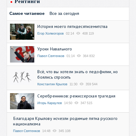
Рейтинги
Самое читаемое
Все за сегодня
История моего пятидесятисемитства
Егор Холмогоров
02:14
408 119
Уроки Навального
Павел Святенков
01:14
364 832
Всё, что вы хотели знать о педофилии, но
боялись спросить
Константин Крылов
11:30
359 544
Серебренников: режиссерская трагедия
Игорь Караулов
14:50
347 515
Благодаря Крылову исчезли родимые пятна русского
национализма
Павел Святенков
14:48
345 108