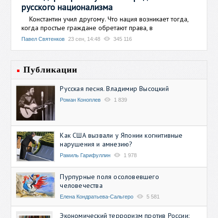
русского национализма
Константин учил другому. Что нация возникает тогда,
когда простые граждане обретают права, в
Павел Святенков
23 сен, 14:48
345 116
Публикации
Русская песня. Владимир Высоцкий
Роман Коноплев
1 839
Как США вызвали у Японии когнитивные
нарушения и амнезию?
Рамиль Гарифуллин
1 978
Пурпурные поля осоловевшего
человечества
Елена Кондратьева-Сальгеро
5 581
Экономический терроризм против России: