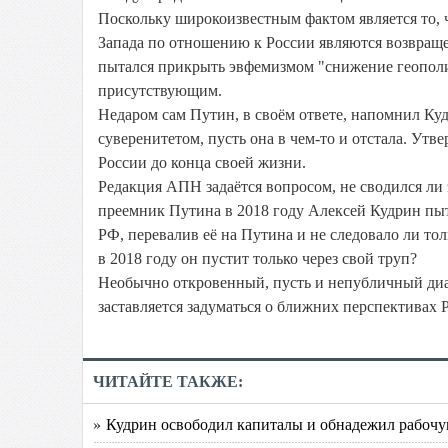
Поскольку широкоизвестным фактом является то,
Запада по отношению к России являются возвраще
пытался прикрыть эвфемизмом "снижение геополи
присутствующим.
Недаром сам Путин, в своём ответе, напомнил Кудр
суверенитетом, пусть она в чем-то и отстала. Ут
России до конца своей жизни.
Редакция АПН задаётся вопросом, не сводился ли
преемник Путина в 2018 году Алексей Кудрин пыта
РФ, перевалив её на Путина и не следовало ли то
в 2018 году он пустит только через свой труп?
Необычно откровенный, пусть и непубличный диал
заставляется задуматься о ближних перспективах 
ЧИТАЙТЕ ТАКЖЕ:
» Кудрин освободил капиталы и обнадежил рабочу