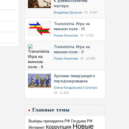
К девяностолетию
мастера
Владимир Шульгин
8 697
Transnistria. Игра на
минном поле - III
Роман Коноплев
9 919
Transnistria. Игра на
минном поле - II
Роман Коноплев
10 880
Хроники пикирующего
передозировщика
Елена Кондратьева-Сальгеро
11 443
Главные темы
Выборы президента РФ
Госдума РФ
Новые
Коррупция
Интернет