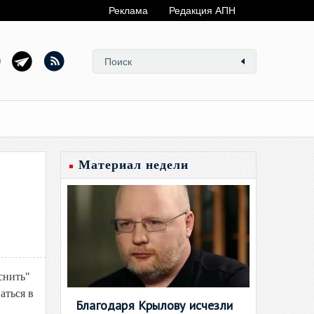
Реклама
Редакция АПН
Материал недели
снить"
аться в
Благодаря Крылову исчезли