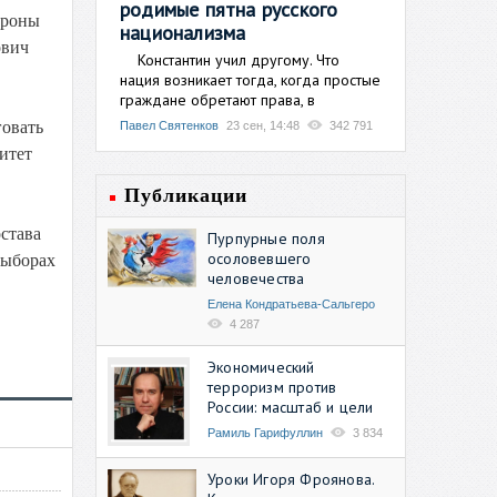
родимые пятна русского
ороны
национализма
ович
Константин учил другому. Что
нация возникает тогда, когда простые
граждане обретают права, в
говать
Павел Святенков
23 сен, 14:48
342 791
итет
Публикации
остава
Пурпурные поля
осоловевшего
выборах
человечества
Елена Кондратьева-Сальгеро
4 287
Экономический
терроризм против
России: масштаб и цели
Рамиль Гарифуллин
3 834
Уроки Игоря Фроянова.