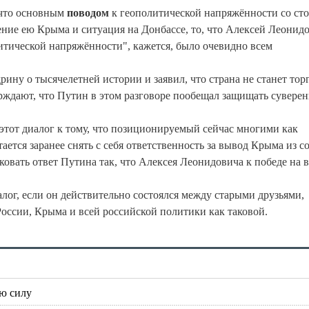
 что основным
поводом
к геополитической напряжённости со ст
ние ею Крыма и ситуация на Донбассе, то, что Алексей Леонид
тической напряжённости", кажется, было очевидно всем
ину о тысячелетней истории и заявил, что страна не станет тор
верждают, что Путин в этом разговоре пообещал защищать суверен
 этот диалог к тому, что позиционируемый сейчас многими как
ется заранее снять с себя ответственность за вывод Крыма из с
лковать ответ Путина так, что Алексея Леонидовича к победе на 
ог, если он действительно состоялся между старыми друзьями,
России, Крыма и всей российской политики как таковой.
ю силу