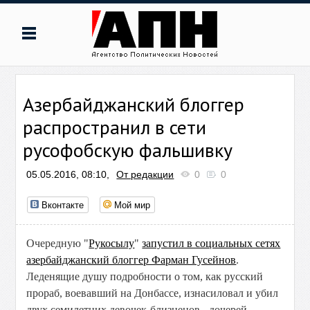
Азербайджанский блоггер
распространил в сети
русофобскую фальшивку
05.05.2016, 08:10,
От редакции
0
0
Вконтакте
Мой мир
Очередную "
Рукосылу
"
запустил в социальных сетях
азербайджанский блоггер Фарман Гусейнов
.
Леденящие душу подробности о том, как русский
прораб, воевавший на Донбассе, изнасиловал и убил
двух семилетних девочек-близнецов - дочерей