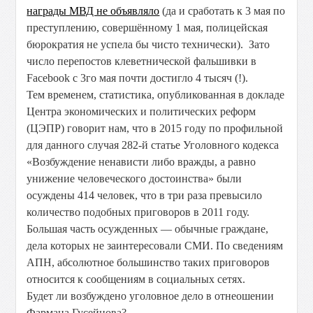
награды МВД не объявляло
(да и сработать к 3 мая по
преступлению, совершённому 1 мая, полицейская
бюрократия не успела бы чисто технически). Зато
число перепостов клеветнической фальшивки в
Facebook с 3го мая почти достигло 4 тысяч (!).
Тем временем, статистика, опубликованная в докладе
Центра экономических и политических реформ
(ЦЭПР) говорит нам, что в 2015 году по профильной
для данного случая 282-й статье Уголовного кодекса
«Возбуждение ненависти либо вражды, а равно
унижение человеческого достоинства» были
осуждены 414 человек, что в три раза превысило
количество подобных приговоров в 2011 году.
Большая часть осужденных — обычные граждане,
дела которых не заинтересовали СМИ. По сведениям
АПН, абсолютное большинство таких приговоров
относится к сообщениям в социальных сетях.
Будет ли возбуждено уголовное дело в отнеошении
Фармана Гусейнова?