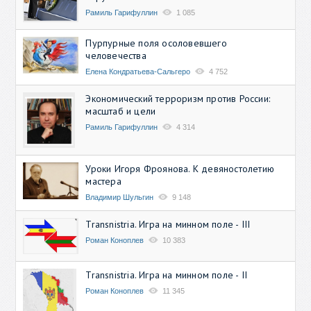
Рамиль Гарифуллин
1 085
Пурпурные поля осоловевшего
человечества
Елена Кондратьева-Сальгеро
4 752
Экономический терроризм против России:
масштаб и цели
Рамиль Гарифуллин
4 314
Уроки Игоря Фроянова. К девяностолетию
мастера
Владимир Шульгин
9 148
Transnistria. Игра на минном поле - III
Роман Коноплев
10 383
Transnistria. Игра на минном поле - II
Роман Коноплев
11 345