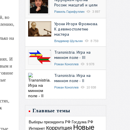
России: масштаб и цели
Рамиль Гарифуллин
3 897
й, во
Уроки Игоря Фроянова.
алению,
К девяностолетию
мастера
лько на
Владимир Шульгин
8 759
Transnistria. Игра на
минном поле - III
иях. И
Роман Коноплев
9 978
овым и
говине
Transnistria. Игра на
ные
минном поле - II
Роман Коноплев
10 938
стях,
к
Главные темы
Выборы президента РФ
Госдума РФ
Новые
Коррупция
Интернет
стые