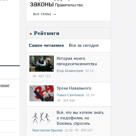
законы
Правительство
все темы →
Рейтинги
Самое читаемое
Все за сегодня
История моего
пятидесятисемитства
Егор Холмогоров
02:14
407 713
енние
Уроки Навального
Павел Святенков
01:14
364 448
Всё, что вы хотели знать
о педофилии, но
боялись спросить
Константин Крылов
11:30
359 157