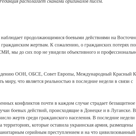
дакция располагает сканами оригиналов писем.
 наблюдает продолжающимися боевыми действиями на Восточн
 гражданским жертвам. К сожалению, о гражданских потерях по
СМИ, мы до сих пор не увидели объективного и профессиональн
уждению ООН, ОБСЕ, Совет Европы, Международный Красный К
ь миру, что является реальностью в последние недели в связи с
женных конфликтов почти в каждом случае страдает беззащитное
лучаи боевых действий, происходящие в Донецке и в Луганске. В
число жертв среди гражданского населения. В последние недели
на территориях, которые оставила украинская армия, размещены
гуманитарным серийным преступлением и на что цивилизованный