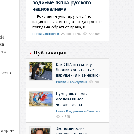
родимые пятна русского
национализма
Константин учил другому. Что
нация возникает тогда, когда простые
граждане обретают права, в
Павел Святенков
23 сен, 14:48
342 904
ой
ка
ого
Публикации
Как США вызвали у
Японии когнитивные
рест с
нарушения и амнезию?
Рамиль Гарифуллин
90
Пурпурные поля
осоловевшего
человечества
Елена Кондратьева-Сальгеро
4 349
Экономический
 мир не
терроризм против