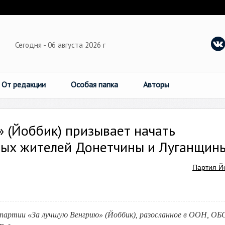
Сегодня - 06 августа 2026 г
От редакции
Особая папка
Авторы
 (Йоббик) призывает начать
ных жителей Донетчины и Луганщин
Партия Й
партии «За лучшую Венгрию» (Йоббик), разосланное в ООН, ОБ