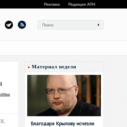
Реклама
Редакция АПН
Материал недели
ы
оббик
СЕ,
Благодаря Крылову исчезли