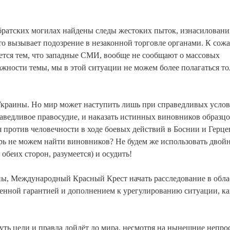
братских могилах найдены следы жестоких пыток, изнасиловани
то вызывает подозрение в незаконной торговле органами. К сож
яется тем, что западные СМИ, вообще не сообщают о массовых
важности темы, мы в этой ситуации не можем более полагаться то
 Украины. Но мир может наступить лишь при справедливых услов
раведливое правосудие, и наказать истинных виновников образц
 против человечности в ходе боевых действий в Боснии и Герце
рь не можем найти виновников? Не будем же использовать двой
обеих сторон, разумеется) и осудить!
, Международный Красный Крест начать расследование в обла
твенной гарантией и дополнением к урегулированию ситуации, ка
уть цели и правда дойдёт до мира, несмотря на нынешние непро