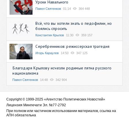
Уроки Навального
Павел Святенков
01:14
364 448
Всё, что вы хотели знать о педофилии, но
боялись спросить
Константин Крылов
11:30
359 157
Серебренников: режиссерская трагедия
Игорь Караулов
14:50
347 125
Благодаря Крылову исчезли родимые пятна русского
национализма
Павел Святенков
14:48
342 904
Copyright © 1999-2025 «Агентство Политических Новостей»
Лицензия Минпечати Эл. №77-2792
При полном или частичном использовании материалов, ссылка на
АПН обязательна