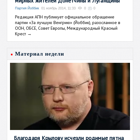
мирных жителей Донетчины и Луганщины
Партия Йоббик
01 ноябрь 2014, 11:33
0
0
Редакция АПН публикует официальное обращение
партии «За лучшую Венгрию» (Йоббик), разосланное в
ООН, ОБСЕ, Совет Европы, Международный Красный
Крест
→
Материал недели
Благодаря Крылову исчезли родимые пятна