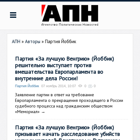
АПН
»
Авторы
»
Партия Йоббик
Партия «За лучшую Венгрию» (Йоббик)
решительно выступает против
вмешательства Европарламента во
внутренние дела России!
Партия Йоббик
07 ноябрь 2014, 10:07
0
0
Заявление партии в ответ на требование
Европарламента о прекращения проходящего в России
судебного процесса над гражданским обществом
«Мемориал»
→
Партия «За лучшую Венгрию» (Йоббик)
призывает начать расследование убийств