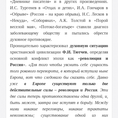
«Дневнике писателя» и в других произведениях.
И.С. Тургенев в «Отцах и детях», И.А. Гончаров в
«Обрыве» (Россия – на краю обрыва), Н.С. Лесков в
«Некуда», «Соборянах», А.К. Толстой в «Порой
веселой мая», «Потоке-богатыре» ставили диагноз
заболевающему обществу и пытались обрести
духовное противоядие.
Проницательно характеризовал
духовную ситуацию
христианской цивилизации
Ф.И. Тютчев
, определяя
основной конфликт эпохи как «
революция и
Россия
».
«Для того чтобы уяснить себе сущность
того рокового переворота, в который вступила ныне
Европа, вот что следовало бы сказать себе. Давно
уже
в Европе существуют только две
действительные силы – революция и Россия
. Эти
две силы теперь противопоставлены одна другой, и,
быть может, завтра оне вступят в борьбу. Между
ними никакие переговоры, никакие трактаты
невозможны; существование одной из них