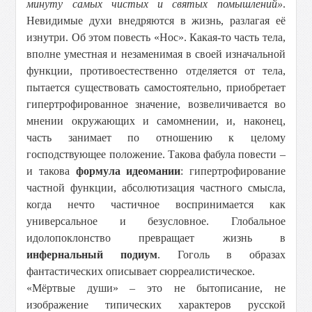
минуту самых чистых и святых помышлений»
.
Невидимые духи внедряются в жизнь, разлагая её
изнутри. Об этом повесть «Нос». Какая-то часть тела,
вполне уместная и незаменимая в своей изначальной
функции, противоестественно отделяется от тела,
пытается существовать самостоятельно, приобретает
гипертрофированное значение, возвеличивается во
мнении окружающих и самомнении, и, наконец,
часть занимает по отношению к целому
господствующее положение. Такова фабула повести –
и такова
формула идеомании
: гипертрофирование
частной функции, абсолютизация частного смысла,
когда нечто частичное воспринимается как
универсальное и безусловное. Глобальное
идолопоклонство превращает жизнь в
инфернальный подиум
. Гоголь в образах
фантастических описывает сюрреалистическое.
«Мёртвые души» – это не бытописание, не
изображение типических характеров русской