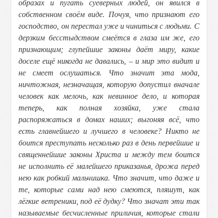
образах и пугать суеверных людей, он явился в
собственном своём виде. Почуя, что признают его
господство, он перестал уже и чиниться с людьми. С
дерзким бесстыдством смеётся в глаза им же, его
признающим; глупейшие законы даёт миру, какие
доселе ещё никогда не давались, – и мир это видит и
не смеет ослушаться. Что значит эта мода,
ничтожная, незначащая, которую допустил вначале
человек как мелочь, как невинное дело, и которая
теперь, как полная хозяйка, уже стала
распоряжаться в домах наших; выгоняя всё, что
есть главнейшего и лучшего в человеке? Никто не
боится преступать несколько раз в день первейшие и
священнейшие законы Христа и между тем боится
не исполнить её малейшего приказанья, дрожа перед
нею как робкий мальчишка. Что значит, что даже и
те, которые сами над нею смеются, пляшут, как
лёгкие ветреники, под её дудку? Что значат эти так
называемые бесчисленные приличия, которые стали