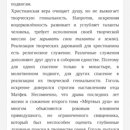
подвигам.
Христианская вера очищает душу, но не выжигает
творческую гениальность. Напротив, искренняя
воцерковлённость развивает и углубляет таланты
человека, требует исполнения своей творческой
миссии (
не зарывать свои таланты в землю
).
Реализация творческих дарований для христианина
есть религиозное служение. Различные служения
дополняют друг друга в соборном единстве. Поэтому
для одних спасение только в монастыре, в
молитвенном подвиге, для других спасение в
реализации их творческой гениальности. Гоголь
искренне доверился строгим наставлениям отца
Матфея. Несомненно, что драма последних лет
жизни и сожжение второго тома «Мёртвых душ» во
многом объясняются роковым влиянием
прямодушного, но ограниченного священника,
который был неспособен оценить глубинные
духовные поиски в творчестве гения. Гоголь пытался