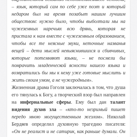
– язык, который сам по себе уже поэт и который
недаром был на время позабыт нашим лучшим
обществом: нужно было, чтобы выболтали мы на
чужеземных наречьях всю дрянь, которая не
пристала к нам вместе с чужеземным образованием,
чтобы все те неясные звуки, неточные названья
вещей – дети мыслей невыяснившихся и сбивчивых,
которые потемняют языки, – не посмели бы
помрачить младенческой ясности нашего языка и
возвратились бы мы к нему уже готовые мыслить и
жить своим умом, а не чужеродным»
.
Жизненная драма Гоголя заключалась в том, что душа
его тянулась к Богу, а творческий взор был направлен
на
инфернальные сферы
. Ему был дан
талант
видения духов зла
–
«кто-то незримый пишет
передо мною могущественным жезлом»
. Николай
Бердяев определил духовную трагедию писателя:
«Он не реалист и не сатирик, как раньше думали. Он