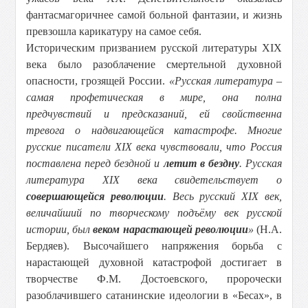
фантасмагоричнее самой больной фантазии, и жизнь
превзошла карикатуру на самое себя.
Историческим призванием русской литературы XIX
века было разоблачение смертельной духовной
опасности, грозящей России.
«Русская литература –
самая профетическая в мире, она полна
предчувствий и предсказаний, ей свойственна
тревога о надвигающейся катастрофе. Многие
русские писатели
XIX
века чувствовали, что Россия
поставлена перед бездной и
летит в бездну
. Русская
литература
XIX
века свидетельствует о
совершающейся революции
. Весь русский
XIX
век,
величайший по творческому подъёму век русской
истории, был
веком нарастающей революции
»
(Н.А.
Бердяев). Высочайшего напряжения борьба с
нарастающей духовной катастрофой достигает в
творчестве Ф.М. Достоевского, пророчески
разоблачившего сатанинские идеологии в «Бесах», в