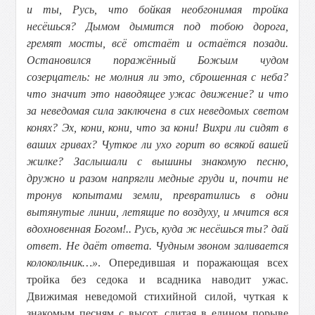
и ты, Русь, что бойкая необгонимая тройка
несёшься? Дымом дымится под тобою дорога,
гремят мосты, всё отстаёт и остаётся позади.
Остановился поражённый Божьим чудом
созерцатель: не молния ли это, сброшенная с неба?
что значит это наводящее ужас движение? и что
за неведомая сила заключена в сих неведомых светом
конях? Эх, кони, кони, что за кони! Вихри ли сидят в
ваших гривах? Чуткое ли ухо горит во всякой вашей
жилке? Заслышали с вышины знакомую песню,
дружно и разом напрягли медные груди и, почти не
тронув копытами земли, превратились в одни
вытянутые линии, летящие по воздуху, и мчится вся
вдохновенная Богом!.. Русь, куда ж несёшься ты? дай
ответ. Не даёт ответа. Чудным звоном заливается
колокольчик…»
. Опередившая и поражающая всех
тройка без седока и всадника наводит ужас.
Движимая неведомой стихийной силой, чуткая к
знакомым песням с высот, слитая в едином порыве