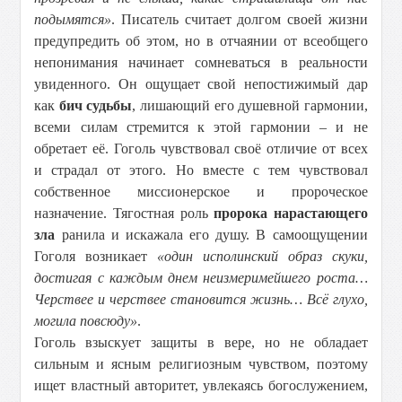
подымятся»
. Писатель считает долгом своей жизни
предупредить об этом, но в отчаянии от всеобщего
непонимания начинает сомневаться в реальности
увиденного. Он ощущает свой непостижимый дар
как
бич судьбы
, лишающий его душевной гармонии,
всеми силам стремится к этой гармонии – и не
обретает её. Гоголь чувствовал своё отличие от всех
и страдал от этого. Но вместе с тем чувствовал
собственное миссионерское и пророческое
назначение. Тягостная роль
пророка нарастающего
зла
ранила и искажала его душу. В самоощущении
Гоголя возникает
«один исполинский образ скуки,
достигая с каждым днем неизмеримейшего роста…
Черствее и черствее становится жизнь… Всё глухо,
могила повсюду»
.
Гоголь взыскует защиты в вере, но не обладает
сильным и ясным религиозным чувством, поэтому
ищет властный авторитет, увлекаясь богослужением,