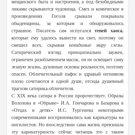
мещанского быта и настроения, а под безобидными
ликами скрываются чудовища. Смех и комическое в
произведениях Гоголя срывали покрывала
обыденщины, за которым и обнаруживалось
страшное. Писатель сам испугался
теней хаоса
,
которые ему удалось вывести на свет, поэтому он
смешил всех, скрывая
невидимые миру слезы
.
Сатирический взгляд принципиально заужен,
ограничен разоблачением масок, он не освещает саму
живую жизнь
, духовные основы реальности, поэтому
опасен. Обличительный пафос и здравый оптимизм
плохо сочетаются в одной душе, отсюда душевный
трагизм сатирика-обличителя.
С XIX века сатира в России пророчествует. Образы
Волохова в «Обрыве» И.А. Гончарова и Базарова в
«Отцах и детях» И.С. Тургенева некоторыми
современниками воспринимались как карикатуры на
нигилистов. Но впоследствии сама жизнь превзошла
эту карикатурность: сейчас читаешь это с таким