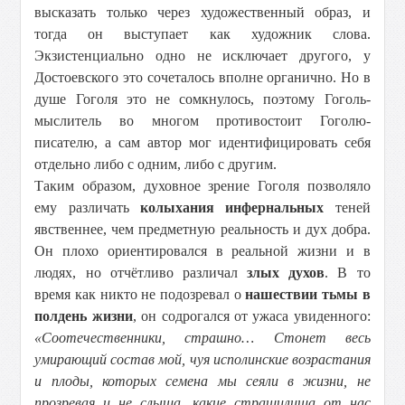
высказать только через художественный образ, и
тогда он выступает как художник слова.
Экзистенциально одно не исключает другого, у
Достоевского это сочеталось вполне органично. Но в
душе Гоголя это не сомкнулось, поэтому Гоголь-
мыслитель во многом противостоит Гоголю-
писателю, а сам автор мог идентифицировать себя
отдельно либо с одним, либо с другим.
Таким образом, духовное зрение Гоголя позволяло
ему различать
колыхания инфернальных
теней
явственнее, чем предметную реальность и дух добра.
Он плохо ориентировался в реальной жизни и в
людях, но отчётливо различал
злых духов
. В то
время как никто не подозревал о
нашествии тьмы в
полдень жизни
, он содрогался от ужаса увиденного:
«Соотечественники, страшно… Стонет весь
умирающий состав мой, чуя исполинские возрастания
и плоды, которых семена мы сеяли в жизни, не
прозревая и не слыша, какие страшилища от нас