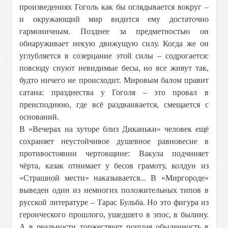
произведениях Гоголь как бы оглядывается вокруг –
и окружающий мир видится ему достаточно
гармоничным. Позднее за предметностью он
обнаруживает некую движущую силу. Когда же он
углубляется в созерцание этой силы – содрогается:
повсюду снуют невидимые бесы, но все живут так,
будто ничего не происходит. Мировым балом правит
сатана: празднества у Гоголя – это провал в
преисподнюю, где всё раздваивается, смещается с
оснований.
В «Вечерах на хуторе близ Диканьки» человек ещё
сохраняет неустойчивое душевное равновесие в
противостоянии чертовщине: Вакула подчиняет
чёрта, казак отнимает у бесов грамоту, колдун из
«Страшной мести» наказывается... В «Миргороде»
выведен один из немногих положительных типов в
русской литературе – Тарас Бульба. Но это фигура из
героического прошлого, ушедшего в эпос, в былину.
А в реальности торжествует пошлая обыденность в