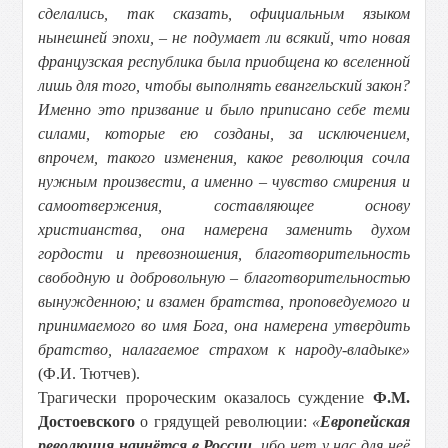
сделались, так сказать, официальным языком
нынешней эпохи, – не подумает ли всякий, что новая
французская республика была приобщена ко вселенной
лишь для того, чтобы выполнять евангельский закон?
Именно это призвание и было приписано себе теми
силами, которые ею созданы, за исключением,
впрочем, такого изменения, какое революция сочла
нужным произвести, а именно – чувство смирения и
самоотвержения, составляющее основу
христианства, она намерена заменить духом
гордости и превозношения, благотворительность
свободную и добровольную – благотворительностью
вынужденною; и взамен братства, проповедуемого и
принимаемого во имя Бога, она намерена утвердить
братство, налагаемое страхом к народу-владыке»
(Ф.И. Тютчев).
Трагически пророческим оказалось суждение
Ф.М.
Достоевского
о грядущей революции:
«
Европейская
революция начнётся в России
, ибо нет у нас для неё