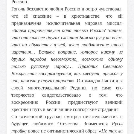
Россию.
Гоголь беззаветно любил Россию и остро чувствовал,
что её спасение – в христианстве, что ей
предназначена исключительная мировая миссия:
«Зачем пророчествует одна только Россия? Затем,
что она сильнее других слышит Божию руку на всём,
что ни сбывается в ней, чует приближение иного
царствия… Великое поприще, которое никому из
других народов невозможно, возможно одному
только русскому народу… Праздник Светлого
Воскресения воспразднуется, как следует, прежде у
нас, нежели у других народов»
. Он жаждал Пасхи для
своей многострадальной Родины, но само его
творчество свидетельствовало о том, что
воскресению России предшествуют великий
крестный путь и величайшие голгофские страдания.
Со вселенской грустью смотрел писатель-мистик в
будущее любимого Отечества. Знаменитая
Русь-
тройка
вовсе не оптимистический образ:
«Не так ли