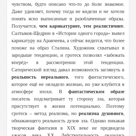
чувством, будто описано что-то до боли знакомое.
Даже удивляет, почему тогда не видели и не хотели
понять ясно выписанные и разоблаченные образы.
Получается,
чем карикатурнее, тем реалистичнее
.
Салтыков-Щедрин в «Истории одного города» вывел
карикатуру на Аракчеева, а сейчас видится, что более
похоже на образ Сталина. Художник схватывал в
зародыше тенденцию, и гротеск позволял «забежать
вперёд» в рассмотрении этой тенденции.
Сатирический взгляд давал возможность заглянуть в
реальность нереального
, того фантастического,
которое ещё не овладело жизнью, но уже клубится в
атмосфере эпохи. В
фантастическом образе
писатель подсматривает ту сторону зла, которая
присутствует в жизни потенциально. Поэтому
гротеск – метод реализма, но
реализма духовного
,
обнажающего реальность духов зла. Однако никакая
творческая фантазия в XIX веке не предвидела
ужасов века XX. Действительность оказалась