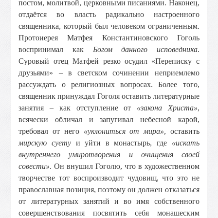
постом, молитвой, церковными писаниями. Наконец,
отдаётся во власть радикально настроенного
священника, который был человеком ограниченным.
Протоиерея Матфея Константиновского Гоголь
воспринимал как
Богом данного исповедника
.
Суровый отец Матфей резко осудил «Переписку с
друзьями» – в светском сочинении неприемлемо
рассуждать о религиозных вопросах. Более того,
священник принуждал Гоголя оставить литературные
занятия – как отступление от
«закона Христа»
,
всячески обличал и запугивал небесной карой,
требовал от него
«уклониться от мира»
, оставить
мирскую суету
и уйти в монастырь, где
«искать
внутреннего умиротворения и очищения своей
совести»
. Он внушил Гоголю, что в художественном
творчестве тот воспроизводит чудовищ, что это не
православная позиция, поэтому он должен отказаться
от литературных занятий и во имя собственного
совершенствования посвятить себя монашеским