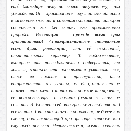
ещё благодаря чему-то более задушевному, чем
убеждения. Он – христианин в силу той способности
к самоотвержению и самопожертвованию, которая
составляет как бы основу его нравственной
природы.
Революция – прежде всего враг
христианства! Антихристианское настроение
есть душа революции
; это её особенный,
отличительный характер. Те видоизменения,
которым она последовательно подвергалась, те
лозунги, которые она попеременно усваивала, все,
даже её насилия и преступления, были
второстепенны и случайны; но одно, что в ней не
таково, это именно антихристианское настроение,
её вдохновляющее, и оно-то (нельзя в этом не
сознаться) доставило ей это грозное господство над
вселенною. Тот, кто этого не понимает, не более как
слепец, присутствующий при зрелище, которое мир
ему представляет. Человеческое я, желая зависеть