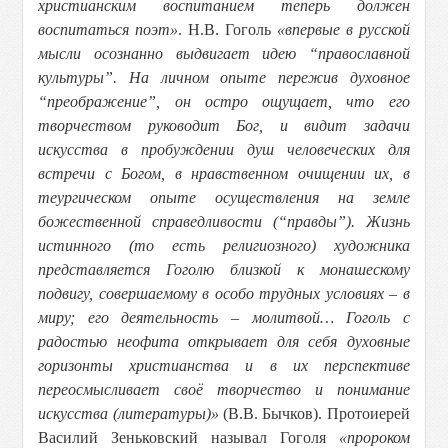
христианским воспитанием теперь должен
воспитаться поэт»
. Н.В. Гоголь
«впервые в русской
мысли осознанно выдвигает идею “православной
культуры”. На личном опыте пережив духовное
“преображение”, он остро ощущает, что его
творчеством руководит Бог, и видит задачи
искусства в пробуждении душ человеческих для
встречи с Богом, в нравственном очищении их, в
теургическом опыте осуществления на земле
божественной справедливости (“правды”). Жизнь
истинного (то есть религиозного) художника
представляется Гоголю близкой к монашескому
подвигу, совершаемому в особо трудных условиях – в
миру; его деятельность – молитвой… Гоголь с
радостью неофита открывает для себя духовные
горизонты христианства и в их перспективе
переосмысливает своё творчество и понимание
искусства (литературы)»
(В.В. Бычков). Протоиерей
Василий Зеньковский называл Гоголя
«пророком