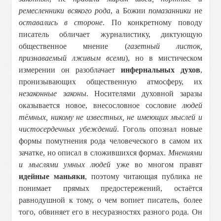
ремесленники всякого рода
, а Божии
помазанники
не
оставались в стороне
. По конкретному поводу
писатель обличает журналистику, диктующую
общественное мнение (
газетный листок,
признаваемый лживым всеми
), но в мистическом
измерении он разоблачает
инфернальных духов
,
пронизывающих общественную атмосферу, их
незаконные законы
. Носителями духовной заразы
оказывается новое, внесословное сословие
людей
тёмных, никому не известных, не имеющих мыслей и
чистосердечных убеждений
. Гоголь опознал новые
формы помутнения рода человеческого в самом их
зачатке, но описал в сложившихся формах.
Мнениями
и мыслями умных людей
уже во многом правят
идейные маньяки
, поэтому читающая публика не
понимает прямых предостережений, остаётся
равнодушной к тому, о чем вопиет писатель, более
того, обвиняет его в несуразностях разного рода. Он