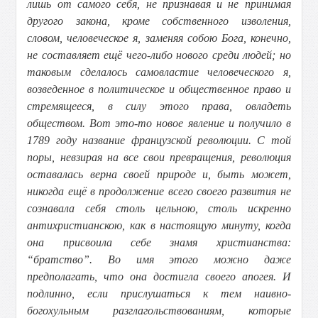
лишь от самого себя, не признавая и не принимая
другого закона, кроме собственного изволения,
словом, человеческое я, заменяя собою Бога, конечно,
не составляет ещё чего-либо нового среди людей; но
таковым сделалось самовластие человеческого я,
возведенное в политическое и общественное право и
стремящееся, в силу этого права, овладеть
обществом. Вот это-то новое явление и получило в
1789 году название французской революции. С той
поры, невзирая на все свои превращения, революция
оставалась верна своей природе и, быть может,
никогда ещё в продолжение всего своего развития не
сознавала себя столь цельною, столь искренно
антихристианскою, как в настоящую минуту, когда
она присвоила себе знамя христианства:
“братство”. Во имя этого можно даже
предполагать, что она достигла своего апогея. И
подлинно, если прислушаться к тем наивно-
богохульным разглагольствованиям, которые