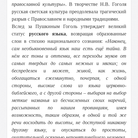
православной культуры»
. В творчестве Н.В. Гоголя
русская светская культура преодолевала трагический
разрыв с Православием и народными традициями.
Вслед за Пушкиным Гоголь утверждает великий
статус
русского языка
, возвращая образованные
слои в стихию национального сознания:
«Наконец,
сам необыкновенный язык наш есть ещё тайна. В
нём все тоны и оттенки, все переходы звуков от
самых твердых до самых нежных и мягких; он
беспределен и может, живой, как жизнь,
обогащаться ежеминутно, почерпая, с одной
стороны, высокие слова из языка церковно-
библейского, а с другой стороны – выбирая на выбор
меткие названья из бесчисленных своих наречий,
рассыпанных по нашим провинциям, имея
возможность, таким образом, в одной и той же
речи восходить до высоты, не доступной никакому
другому языку, и опускаться до простоты,
ощутительной осязанью непонятливейшего человека,