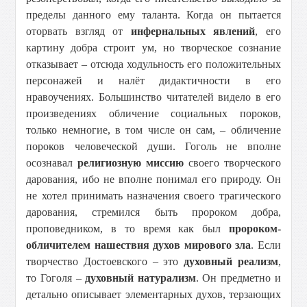
пределы данного ему таланта. Когда он пытается
оторвать взгляд от
инфернальных явлений
, его
картину добра строит ум, но творческое сознание
отказывает – отсюда ходульность его положительных
персонажей и налёт дидактичности в его
нравоучениях. Большинство читателей видело в его
произведениях обличение социальных пороков,
только немногие, в том числе он сам, – обличение
пороков человеческой души. Гоголь не вполне
осознавал
религиозную миссию
своего творческого
дарования, ибо не вполне понимал его природу. Он
не хотел принимать назначения своего трагического
дарования, стремился быть пророком добра,
проповедником, в то время как был
пророком-
обличителем нашествия духов мирового зла
. Если
творчество Достоевского – это
духовный реализм
,
то Гоголя –
духовный натурализм
. Он предметно и
детально описывает элементарных духов, терзающих