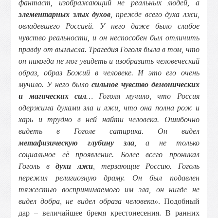
фантаст, изображающий не реальных людей, а
элементарных злых духов
, прежде всего духа лжи,
овладевшего Россией. У него даже было слабое
чувство реальности, и он неспособен был отличить
правду от вымысла. Трагедия Гоголя была в том, что
он никогда не мог увидеть и изобразить человеческий
образ, образ Божий в человеке. И это его очень
мучило. У него было
сильное чувство демонических
и магических сил
… Гоголя мучило, что Россия
одержима духами зла и лжи, что она полна рож и
харь и трудно в ней найти человека. Ошибочно
видеть в Гоголе сатирика. Он видел
метафизическую глубину зла
, а не только
социальное её проявление. Более всего проникал
Гоголь в
духи лжи
, терзающие Россию. Гоголь
пережил религиозную драму. Он был подавлен
тяжестью воспринимаемого им зла, он нигде не
видел добра, не видел образа человека»
. Подобный
дар – величайшее бремя крестонесения. В ранних