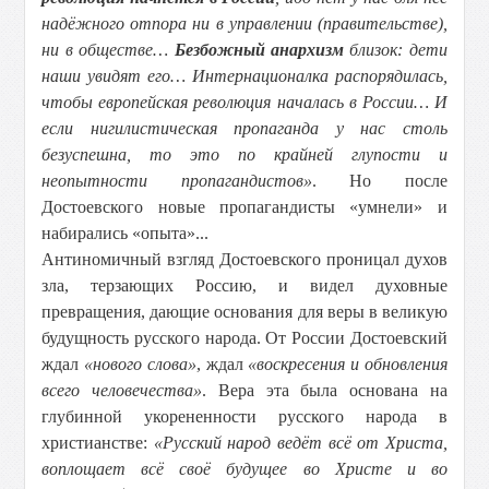
надёжного отпора ни в управлении (правительстве),
ни в обществе…
Безбожный анархизм
близок: дети
наши увидят его… Интернационалка распорядилась,
чтобы европейская революция началась в России… И
если нигилистическая пропаганда у нас столь
безуспешна, то это по крайней глупости и
неопытности пропагандистов»
. Но после
Достоевского новые пропагандисты «умнели» и
набирались «опыта»...
Антиномичный взгляд Достоевского проницал духов
зла, терзающих Россию, и видел духовные
превращения, дающие основания для веры в великую
будущность русского народа. От России Достоевский
ждал
«нового слова»
, ждал
«воскресения и обновления
всего человечества»
. Вера эта была основана на
глубинной укорененности русского народа в
христианстве:
«Русский народ ведёт всё от Христа,
воплощает всё своё будущее во Христе и во