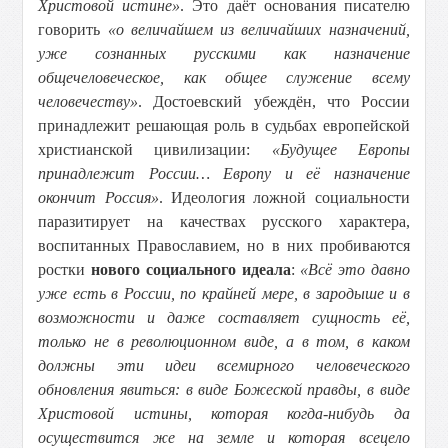
Христовой истине»
. Это даёт основания писателю
говорить
«о величайшем из величайших назначений,
уже сознанных русскими как назначение
общечеловеческое, как общее служение всему
человечеству»
. Достоевский убеждён, что России
принадлежит решающая роль в судьбах европейской
христианской цивилизации:
«Будущее Европы
принадлежит России… Европу и её назначение
окончит Россия»
. Идеология ложной социальности
паразитирует на качествах русского характера,
воспитанных Православием, но в них пробиваются
ростки
нового социального идеала
:
«Всё это давно
уже есть в России, по крайней мере, в зародыше и в
возможности и даже составляет сущность её,
только не в революционном виде, а в том, в каком
должны эти идеи всемирного человеческого
обновления явиться: в виде Божеской правды, в виде
Христовой истины, которая когда-нибудь да
осуществится же на земле и которая всецело