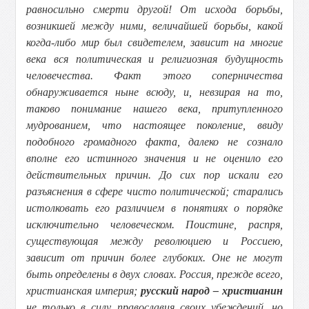
равносильно смерти другой! От исхода борьбы,
возникшей между ними, величайшей борьбы, какой
когда-либо мир был свидетелем, зависит на многие
века вся политическая и религиозная будущность
человечества. Факт этого соперничества
обнаруживается ныне всюду, и, невзирая на то,
таково понимание нашего века, притупленного
мудрованием, что настоящее поколение, ввиду
подобного громадного факта, далеко не сознало
вполне его истинного значения и не оценило его
действительных причин. До сих пор искали его
разъяснения в сфере чисто политической; старались
истолковать его различием в понятиях о порядке
исключительно человеческом. Поистине, распря,
существующая между революциею и Россиею,
зависит от причин более глубоких. Оне не могут
быть определены в двух словах. Россия, прежде всего,
христианская империя;
русский народ – христианин
не только в силу православия своих убеждений, но