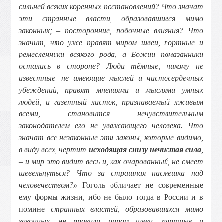
сильней всяких коренных постановлений? Что значат
эти странные власти, образовавшиеся мимо
законных; – посторонние, побочные влияния? Что
значит, что уже правят миром швеи, портные и
ремесленники всякого рода, а Божии помазанники
остались в стороне? Люди тёмные, никому не
известные, не имеющие мыслей и чистосердечных
убеждений, правят мнениями и мыслями умных
людей, и газетный листок, признаваемый лживым
всеми, становится нечувствительным
законодателем его не уважающего человека. Что
значат все незаконные эти законы, которые видимо,
в виду всех, чертит
исходящая снизу нечистая сила
,
– и мир это видит весь и, как очарованный, не смеет
шевельнуться? Что за страшная насмешка над
человечеством?»
Гоголь обличает не современные
ему формы жизни, ибо не было тогда в России и в
помине
странных властей, образовавшихся мимо
законных
, не
правили миром швеи, портные и