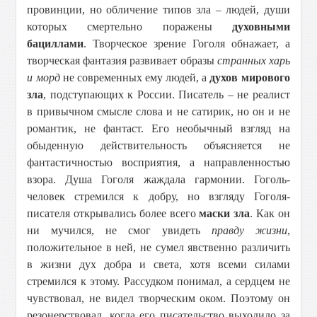
провинции, но обличение типов зла – людей, души
которых смертельно поражены
духовными
бациллами
. Творческое зрение Гоголя обнажает, а
творческая фантазия развивает образы
странных харь
и морд
не современных ему людей, а
духов мирового
зла
, подступающих к России. Писатель – не реалист
в привычном смысле слова и не сатирик, но он и не
романтик, не фантаст. Его необычный взгляд на
обыденную действительность объясняется не
фантастичностью восприятия, а направленностью
взора. Душа Гоголя жаждала гармонии. Гоголь-
человек стремился к добру, но взгляду Гоголя-
писателя открывались более всего
маски зла
. Как он
ни мучился, не смог увидеть
правду жизни
,
положительное в ней, не сумел явственно различить
в жизни дух добра и света, хотя всеми силами
стремился к этому. Рассудком понимал, а сердцем не
чувствовал, не видел творческим оком. Поэтому он
резонерствовал, когда его писательство выходило за