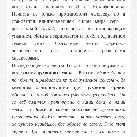
лице Ивана Ивановича и Ивана Никифоровича.
Нечисть не только противостоит человеку, но и
становится влиятельнейшей силой мира сего –
дьявольской скукой, пошлостью, всепоглощающим
унынием. Жизнь искривляется и течёт под наитием
тёмной силы. Сказочные черти обретают
человеческую плоть, становятся реальными
характерами.
Последующее творчество Гоголя – это вопль ужаса от
лицезрения
духовного мора
в России:
«Уже душа в
ней болит, и раздаётся крик её душевной болезни»
. За
внешним благополучием идёт
духовная брань
:
«Дивись, сын мой, ужасающему могуществу беса. Он
во всё силится проникнуть: в наши дела, в наши
мысли и даже в самоё вдохновение художника.
Бесчисленны будут жертвы этого адского духа,
живущего невидимо, без образа на земле. Это тот
чёрный дух, который врывается к нам даже в