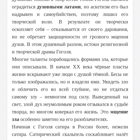
оградиться
духовными латами
, но аскетизм его был
надрывен и самоубийствен, поэтому лишил его
творческой воли. В результате он творчески
оскопляет себя – отказывается от своего дарования,
но не обретает защищенности от грозного мщения
духов. В этом душевный разлом, истоки религиозной
и творческой драмы Гоголя.
Многие таланты порабощались формами зла, которые
они описывали. В начале XX века чёрные пласты
жизни вскрывают уже люди с душой тёмной. Бесы не
только изображались, но и владели ими. Увидеть зло
и обличить его во всей глубине, но не отдаться
самому злу – немногим под силу. Выведенный на
свет, злой дух неумолимым роком отзывался в судьбе
творца, во многом коверкал его жизнь. Это
мщение
зла
особенно заметно на его разоблачителях.
Начиная с Гоголя сатира в России более, нежели
сатира. Сатирический скальпель соскабливает налёт