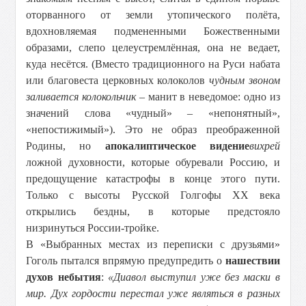
оторванного от земли утопического полёта,
вдохновляемая подмененными Божественными
образами, слепо целеустремлённая, она не ведает,
куда несётся. (Вместо традиционного на Руси набата
или благовеста церковных колоколов
чудным звоном
заливается колокольчик
– манит в неведомое: одно из
значений слова «чудный» – «непонятный»,
«непостижимый»). Это не образ преображенной
Родины, но
апокалиптическое видение
вихрей
ложной духовности, которые обуревали Россию, и
предощущение катастрофы в конце этого пути.
Только с высоты Русской Голгофы XX века
открылись бездны, в которые предстояло
низринуться России-тройке.
В «Выбранных местах из переписки с друзьями»
Гоголь пытался впрямую предупредить о
нашествии
духов небытия
:
«Диавол выступил уже без маски в
мир. Дух гордости перестал уже являться в разных