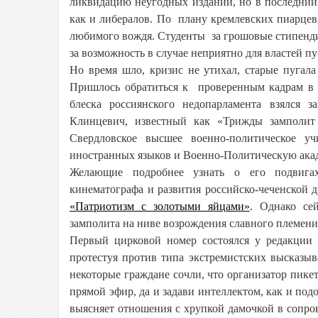
ликвидацию неугодных изданий, но в последний
как и либералов. По плану кремлевских пиарцев
любимого вождя. Студенты за грошовые стипендии
за возможность в случае неприятно для властей п
Но время шло, кризис не утихал, старые пугал
Пришлось обратиться к проверенным кадрам в
блеска россиянского недопарламента взялся 
Клинцевич, известный как «Трижды замполит
Свердловское высшее военно-политическое у
иностранных языков и Военно-Политическую ака
Желающие подробнее узнать о его подвигах
кинематографа и развития российско-чеченской 
«Патриотизм с золотыми яйцами»
. Однако се
замполита на ниве возрождения славного племени
Первый цирковой номер состоялся у редакции
протестуя против типа экстремистских высказы
некоторые граждане сочли, что организатор пикет
прямой эфир, да и задави интеллектом, как и под
выясняет отношения с хрупкой дамочкой в сопр