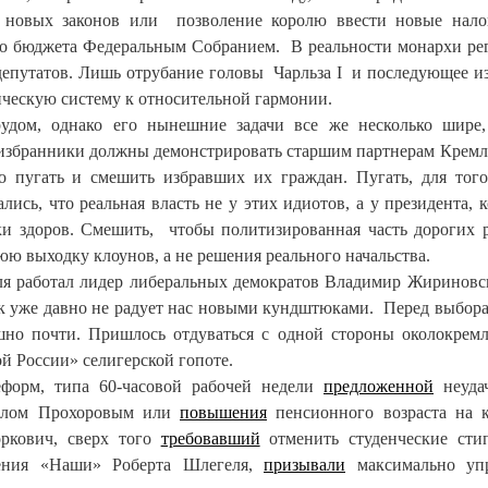
 новых законов или позволение королю ввести новые нало
го бюджета Федеральным Собранием. В реальности монархи ре
депутатов. Лишь отрубание головы Чарльза I и последующее и
ическую систему к относительной гармонии.
удом, однако его нынешние задачи все же несколько шире
избранники должны демонстрировать старшим партнерам Кремля
го пугать и смешить избравших их граждан. Пугать, для тог
ись, что реальная власть не у этих идиотов, а у президента, 
ки здоров. Смешить, чтобы политизированная часть дорогих 
юю выходку клоунов, а не решения реального начальства.
я работал лидер либеральных демократов Владимир Жириновс
рик уже давно не радует нас новыми кундштюками. Перед выбор
ышно почти. Пришлось отдуваться с одной стороны околокрем
й России» селигерской гопоте.
форм, типа 60-часовой рабочей недели
предложенной
неуда
аилом Прохоровым или
повышения
пенсионного возраста на 
оркович, сверх того
требовавший
отменить студенческие сти
жения «Наши» Роберта Шлегеля,
призывали
максимально упр