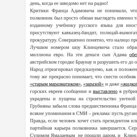
день, когда ее заведомо нет на радио!
Критики Франца Адамовича не понимали, что
полковник был просто обязан выглядеть именно т
изданному учебнику русского языка для ино
присутствуют кавказец-бандит, полицай-вымога
прокуратуру. Совершенно понятно, что налицо про
Лучшим номером шоу Клинцевича стало обращ
миллиона евро. На эти деньги сын Адама
об
австрийском городке Браунау и разрушить его до 
Народ отреагировал предсказуемо, как и положен
тому же прекрасно понимает, что снести особняк
«старым маразматиком»
,
«заразой»
и даже
«жидко
горских евреев сообщение и
выставлено
в рубрик
украдены и пущены на строительство уютной 
Грубияны забыли слова предшественника Франца 
всякие упоминания в СМИ – реклама: пусть ругаю
Правда, если человек хочет стать президентом ил
партийная карьера полковника завершается. Се
Сулимом Ямадаевым не прошли даром, и Клинце