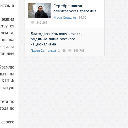
ится, и
Серебренников:
режиссерская трагедия
Игорь Караулов
14:50
—
заявил
347 266
ству от
чем та,
Благодаря Крылову исчезли
родимые пятна русского
 оценка
национализма
асфальт
Павел Святенков
14:48
343 705
 личные
Кремлю
ньги на
 у КПРФ
о такую
тета по
года до
своего