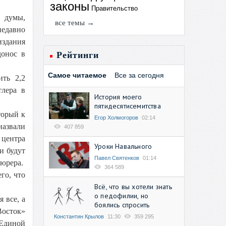
законы
Правительство
 думы,
все темы →
недавно
здания
онос в
Рейтинги
Самое читаемое
Все за сегодня
ть 2,2
лера в
История моего
пятидесятисемитства
торый к
Егор Холмогоров
02:14
назвали
407 859
 центра
Уроки Навального
и будут
Павел Святенков
01:14
фюрера.
364 589
го, что
Всё, что вы хотели знать
о педофилии, но
 все, а
боялись спросить
Восток»
Константин Крылов
11:30
359 295
«Единой