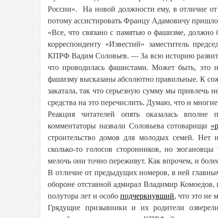
России». На новой должности ему, в отличие от
потому ассистировать Францу Адамовичу пришло
«Все, что связано с памятью о фашизме, должно 
корреспонденту «Известий» заместитель предсе
КПРФ Вадим Соловьев. — За всю историю развития
что проводилась фашистами. Может быть, это 
фашизму высказаны абсолютно правильные. К сож
закатала, так что серьезную сумму мы привлечь н
средства на это перечислить. Думаю, что и многи
Реакция читателей опять оказалась вполне
комментаторы назвали Соловьева сотоварищи
«
строительство домов для молодых семей. Нет
сколько-то голосов сторонников, но зюгановцы 
мелочь они точно переживут. Как впрочем, и боле
В отличие от предыдущих номеров, в ней главны
обороне отставной адмирал Владимир Комоедов, 
полутора лет и особо
подчеркнувший
, что это не
Грядущие призывники и их родители озверел