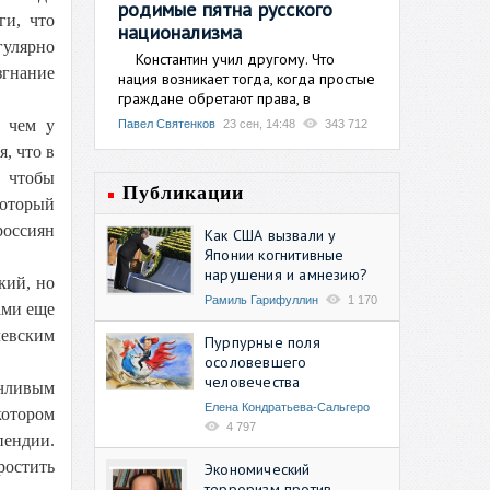
родимые пятна русского
ги, что
национализма
гулярно
Константин учил другому. Что
згнание
нация возникает тогда, когда простые
граждане обретают права, в
, чем у
Павел Святенков
23 сен, 14:48
343 712
, что в
о чтобы
Публикации
который
россиян
Как США вызвали у
Японии когнитивные
нарушения и амнезию?
кий, но
Рамиль Гарифуллин
1 170
ами еще
левским
Пурпурные поля
осоловевшего
человечества
чливым
Елена Кондратьева-Сальгеро
котором
4 797
пендии.
остить
Экономический
терроризм против