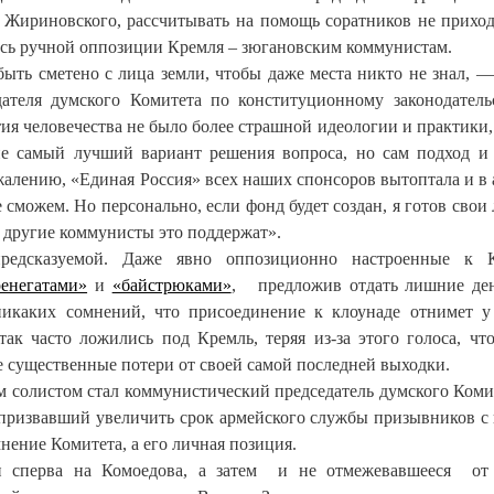
 Жириновского, рассчитывать на помощь соратников не приход
сь ручной оппозиции Кремля – зюгановским коммунистам.
быть сметено с лица земли, чтобы даже места никто не знал, 
дателя думского Комитета по конституционному законодатель
 человечества не было более страшной идеологии и практики, 
не самый лучший вариант решения вопроса, но сам подход и
алению, «Единая Россия» всех наших спонсоров вытоптала и в 
е сможем. Но персонально, если фонд будет создан, я готов свои
е другие коммунисты это поддержат».
 предсказуемой. Даже явно оппозиционно настроенные к 
ренегатами»
и
«байстрюками»
, предложив отдать лишние де
 никаких сомнений, что присоединение к клоунаде отнимет
так часто ложились под Кремль, теряя из-за этого голоса, чт
е существенные потери от своей самой последней выходки.
м солистом стал коммунистический председатель думского Коми
призвавший увеличить срок армейского службы призывников с 
 мнение Комитета, а его личная позиция.
и сперва на Комоедова, а затем и не отмежевавшееся от 