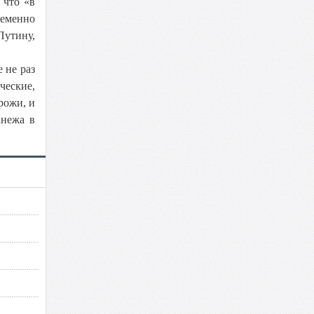
, что «в
ременно
Путину,
 не раз
ческие,
рожи, и
анежа в