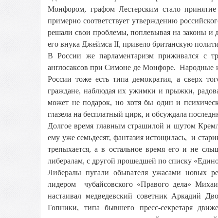
Монфором, графом Лестерским стало принятие
примерно соответствует утверждению российско
решали свои проблемы, поплевывая на законы и 
его внука Джеймса II, привело британскую полит
В России же парламентаризм приживался с тр
англосаксов при Симоне де Монфоре. Народные 
России тоже есть типа демократия, а сверх то
граждане, наблюдая их ужимки и прыжки, радовал
может не подарок, но хотя бы один и психичес
глазела на бесплатный цирк, и обсуждала последн
Долгое время главным страшилой и шутом Кремл
ему уже семьдесят, фантазия истощилась, и ста
трепыхается, а в остальное время его и не сл
либералам, с другой прошедшей по списку «Едино
Либералы пугали обывателя ужасами новых ре
лидером чубайсовского «Правого дела» Мих
настаивал медведевский советник Аркадий Дв
Гопники, типа бывшего пресс-секретаря дви