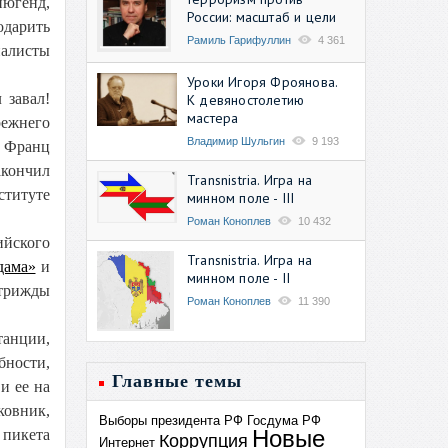
нюгенд,
России: масштаб и цели
одарить
Рамиль Гарифуллин
4 361
налисты
Уроки Игоря Фроянова.
 завал!
К девяностолетию
мастера
режнего
Владимир Шульгин
9 193
т Франц
кончил
Transnistria. Игра на
титуте
минном поле - III
Роман Коноплев
10 432
йского
Transnistria. Игра на
дама»
и
минном поле - II
 трижды
Роман Коноплев
11 390
танции,
бности,
Главные темы
и ее на
ковник,
Выборы президента РФ
Госдума РФ
Новые
 пикета
Коррупция
Интернет