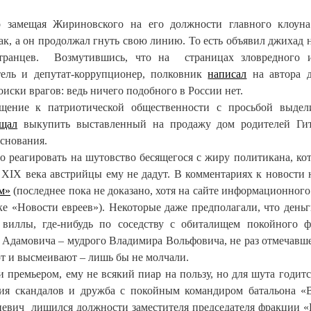
 замещая Жириновского на его должности главного клоуна
ак, а он продолжал гнуть свою линию. То есть объявил джихад 
странцев. Возмутившись, что на страницах зловредного и
тель и депутат-коррупционер, полковник
написал
на автора д
иски врагов: ведь ничего подобного в России нет.
ение к патриотической общественности с просьбой выдели
ещал
выкупить выставленный на продажу дом родителей Гит
основания.
о реагировать на шутовство бесящегося с жиру политикана, ко
 XIX века австрийцы ему не дадут. В комментариях к новости 
м»
(последнее пока не доказано, хотя на сайте информационного
е «Новости евреев»). Некоторые даже предполагали, что деньг
виллы, где-нибудь по соседству с обиталищем покойного 
Адамовича – мудрого Владимира Вольфовича, не раз отмечавше
т и высмеивают – лишь бы не молчали.
и премьером, ему не всякий пиар на пользу, но для шута годится
рия скандалов и дружба с покойным командиром батальона «
вич лишился должности заместителя председателя фракции 