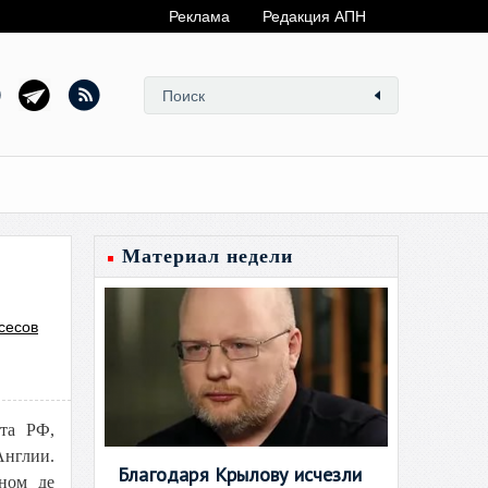
Реклама
Редакция АПН
Материал недели
сесов
ета РФ,
Англии.
Благодаря Крылову исчезли
оном де