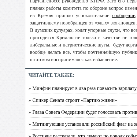
партайгеноссе руководство КПРФ. Зато его пер
планах работы комитета по обороне вопрос изме
из Кремля пришло успокоительное
сообщение
защитившему новобранцев от «злых» зюгановцев, 
В думских кулуарах, ходят упорные слухи, что вс
пригодится Кремлю не только в качестве не то
либеральные и патриотические шуты, будут дергат
вообще делать все, чтобы почтеннейшую публи
штатском воспринимался как избавление.
ЧИТАЙТЕ ТАКЖЕ:
» Минфин планирует в два раза повысить зарплат
» Спикер Сената строит «Партию жизни»
» Глава Совета Федерации будет голосовать проти
» Митингующие установили российский флаг на з
» Россияне рассказали, что думают по поводу собы