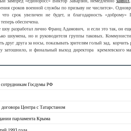
вый зампред «единоросс» Виктор Заварзин, немедленно
заявил
нения сроков военной службы по призыву не числится». Однов
, что срок увеличен не будет, и благодарность «доброму» 
теперь обеспечена.
е шоу разработал лично Франц Адамович, и если это так, он еще
лько шоумена, но и руководителя группы таковых. Коммунисти
ь друг друга за носы, показывать зрителям голый зад, корчить 
ку затошнило, и финальный выход директора кремлевского м
у сотрудникам Госдумы РФ
в договора Центра с Татарстаном
дании парламента Крыма
тий 1993 года