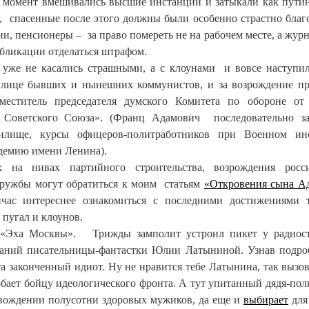
 момент вмешивались высшие инстанции и затыкали как пути
, спасенные после этого должны были особенно страстно благ
, пенсионеры – за право помереть не на рабочем месте, а жур
убликации отделаться штрафом.
а уже не касались страшными, а с клоунами и вовсе наступил
 лице бывших и нынешних коммунистов, и за возрождение п
заместитель председателя думского Комитета по обороне о
 Советского Союза». (Франц Адамович последовательно за
чилище, курсы офицеров-политработников при Военном инс
демию имени Ленина).
 на нивах партийного строительства, возрождения росси
дружбы могут обратиться к моим статьям
«Откровения сына А
йчас интереснее ознакомиться с последними достижениями
 пугал и клоунов.
 «Эха Москвы». Трижды замполит устроил пикет у радиос
ваний писательницы-фантастки Юлии Латыниной. Узнав подро
а законченный идиот. Ну не нравится тебе Латынина, так вызов
обает бойцу идеологического фронта. А тут упитанный дядя-пол
овождении полусотни здоровых мужиков, да еще и
выбирает
для