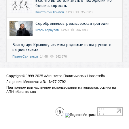
Всё, что вы хотели знать о педофилии, но
боялись спросить
Константин Крылов
11:30
359 123
Серебренников: режиссерская трагедия
Игорь Караулов
14:50
347 093
Благодаря Крылову исчезли родимые пятна русского
национализма
Павел Святенков
14:48
342 676
Copyright © 1999-2025 «Агентство Политических Новостей»
Лицензия Минпечати Эл. №77-2792
При полном или частичном использовании материалов, ссылка на
АПН обязательна