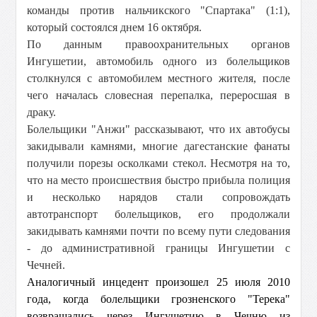
команды против нальчикского "
Спартака
" (1:1),
который состоялся днем 16 октября.
По данным правоохранительных органов
Ингушетии, автомобиль одного из болельщиков
столкнулся с автомобилем местного жителя, после
чего началась словесная перепалка, переросшая в
драку.
Болельщики "Анжи" рассказывают, что их автобусы
закидывали камнями, многие дагестанские фанаты
получили порезы осколками стекол. Несмотря на то,
что на место происшествия быстро прибыла полиция
и несколько нарядов стали сопровождать
автотранспорт болельщиков, его продолжали
закидывать камнями почти по всему пути следования
- до административной границы Ингушетии с
Чечней.
Аналогичный инцедент произошел 25 июля 2010
года, когда болельщики грозненского "Терека"
возвращались через Ингушетию в Чечню из