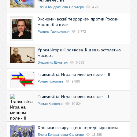
Елена Кондратьева-Сальгеро
4 225
Экономический терроризм против России:
масштаб и цели
Рамиль Гарифуллин
3 772
Уроки Игоря Фроянова. К девяностолетию
мастера
Владимир Шульгин
8 638
Transnistria. Игра на минном поле - III
Роман Коноплев
9 860
Transnistria. Игра на минном поле - II
Роман Коноплев
10 824
Хроники пикирующего передозировщика
Елена Кондратьева-Сальгеро
11 388