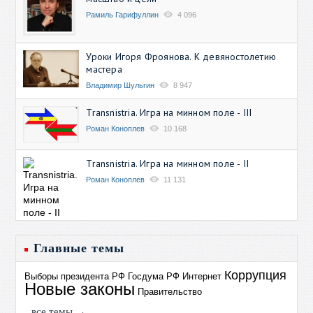
Рамиль Гарифуллин
4 096
Уроки Игоря Фроянова. К девяностолетию
мастера
Владимир Шульгин
8 947
Transnistria. Игра на минном поле - III
Роман Коноплев
10 168
Transnistria. Игра на минном поле - II
Роман Коноплев
11 131
Главные темы
Коррупция
Выборы президента РФ
Госдума РФ
Интернет
Новые законы
Правительство
все темы →