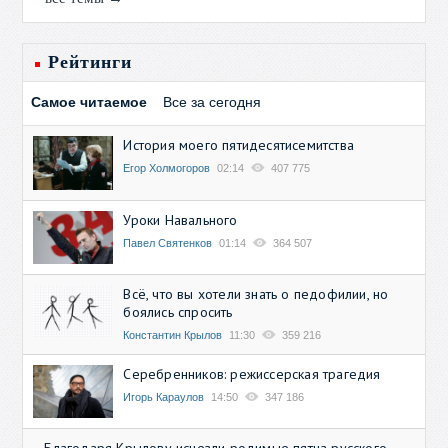
Рейтинги
Самое читаемое
Все за сегодня
История моего пятидесятисемитства
Егор Холмогоров
02:14
407 775
Уроки Навального
Павел Святенков
01:14
364 507
Всё, что вы хотели знать о педофилии, но
боялись спросить
Константин Крылов
11:30
359 216
Серебренников: режиссерская трагедия
Игорь Караулов
14:50
347 186