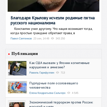
Благодаря Крылову исчезли родимые пятна
русского национализма
Константин учил другому. Что нация возникает тогда,
когда простые граждане обретают права, в
Павел Святенков
23 сен, 14:48
343 250
Публикации
Как США вызвали у Японии когнитивные
нарушения и амнезию?
Рамиль Гарифуллин
713
Пурпурные поля осоловевшего
человечества
Елена Кондратьева-Сальгеро
4 545
Экономический терроризм против России:
масштаб и цели