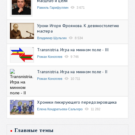
масштаб и цели
Рамиль Гарифуллин
3 671
Уроки Игоря Фроянова. К девяностолетию
мастера
Владимир Шульгин
8 534
Transnistria. Игра на минном поле - III
Роман Коноплев
9 746
Transnistria. Игра на минном поле - II
Роман Коноплев
10 711
Хроники пикирующего передозировщика
Елена Кондратьева-Сальгеро
11 282
Главные темы