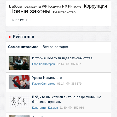
Коррупция
Выборы президента РФ
Госдума РФ
Интернет
Новые законы
Правительство
все темы →
Рейтинги
Самое читаемое
Все за сегодня
История моего пятидесятисемитства
Егор Холмогоров
02:14
407 637
Уроки Навального
Павел Святенков
01:14
364 379
Всё, что вы хотели знать о педофилии, но
боялись спросить
Константин Крылов
11:30
359 084