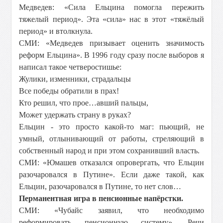
Медведев: «Сила Ельцина помогла пережить
тяжелый период». Эта «сила» нас в этот «тяжёлый
период» и втолкнула.
СМИ: «Медведев призывает оценить значимость
реформ Ельцина». В 1996 году сразу после выборов я
написал такое четверостишье:
Жулики, изменники, страдальцы
Все победы обратили в прах!
Кто решил, что прое…авший пальцы,
Может удержать страну в руках?
Ельцин - это просто какой-то маг: пьющий, не
умный, отлынивающий от работы, стреляющий в
собственный народ и при этом сохранивший власть.
СМИ: «Юмашев отказался опровергать, что Ельцин
разочаровался в Путине». Если даже такой, как
Ельцин, разочаровался в Путине, то нет слов…
Перманентная игра в пенсионные напёрстки.
СМИ: «Чубайс заявил, что необходимо
реформировать пенсионную систему». Речи